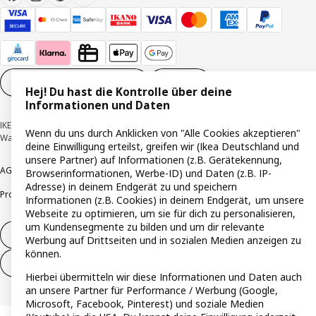
Cookie-Einstellungen
DE
Hej! Du hast die Kontrolle über deine
Informationen und Daten
IKEA Deutschland GmbH & Co. KG - Am Wandersmann 2-4, 65719 Hofheim-
Wenn du uns durch Anklicken von "Alle Cookies akzeptieren"
Wallau © Inter IKEA Systems B.V. 1999-2026
deine Einwilligung erteilst, greifen wir (Ikea Deutschland und
unsere Partner) auf Informationen (z.B. Gerätekennung,
AGB
Barrierefreiheit
Cookie-Richtlinie
Datenschutzerklärung
Impressum
Browserinformationen, Werbe-ID) und Daten (z.B. IP-
Adresse) in deinem Endgerät zu und speichern
Produktrückrufe
Responsible Disclosure
Vertrauensstelle
Informationen (z.B. Cookies) in deinem Endgerät, um unsere
Webseite zu optimieren, um sie für dich zu personalisieren,
um Kundensegmente zu bilden und um dir relevante
Vertrag widerrufen
Werbung auf Drittseiten und in sozialen Medien anzeigen zu
können.
Vertrag widerrufen (Services & Leistungen)
Hierbei übermitteln wir diese Informationen und Daten auch
an unsere Partner für Performance / Werbung (Google,
Microsoft, Facebook, Pinterest) und soziale Medien