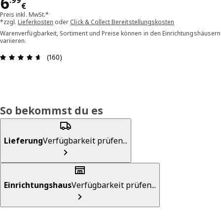
Preis 6.99€
6
.
99
€
Preis inkl. MwSt.*
*zzgl.
Lieferkosten
oder
Click & Collect Bereitstellungskosten
Warenverfügbarkeit, Sortiment und Preise können in den Einrichtungshäusern
variieren.
Bewertung: 4.6 von 5 Sterne Alle Bewertungen: 
(160)
So bekommst du es
Lieferung
Verfügbarkeit prüfen...
Einrichtungshaus
Verfügbarkeit prüfen...