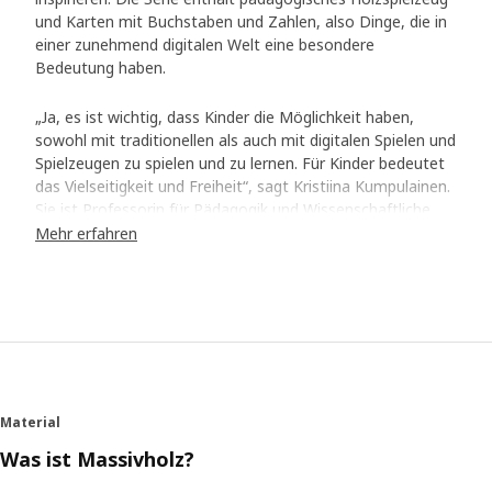
und Karten mit Buchstaben und Zahlen, also Dinge, die in
einer zunehmend digitalen Welt eine besondere
Bedeutung haben.
„Ja, es ist wichtig, dass Kinder die Möglichkeit haben,
sowohl mit traditionellen als auch mit digitalen Spielen und
Spielzeugen zu spielen und zu lernen. Für Kinder bedeutet
das Vielseitigkeit und Freiheit“, sagt Kristiina Kumpulainen.
Sie ist Professorin für Pädagogik und Wissenschaftliche
Leiterin des Playful Learning Center an der Universität
Mehr erfahren
Helsinki. Ihr wissenschaftlicher Schwerpunkt ist das
kindliche Lernen und die Auswirkungen von Design auf die
kindliche Lernfähigkeit.
Karten für Groß und Klein
Als wir die Spielkarten für die UNDERHÅLLA Serie
entwarfen, mussten wir sicherstellen, dass die Buchstaben
Material
und Zahlen in Größe und Stil so gestaltet sind, dass sie
leicht zu lesen und zu erkennen sind, egal wie alt du bist
Was ist Massivholz?
oder wo auf der Welt du lebst. Wir fragten Kristiina