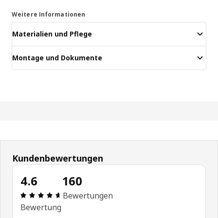
Weitere Informationen
Materialien und Pflege
Montage und Dokumente
Kundenbewertungen
4.6
160
Bewertung: 4.6 von 5 Sterne Alle Bewertungen: 
Bewertungen
Bewertung