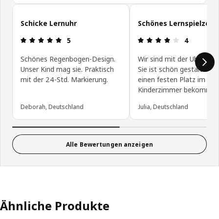
Kundenbewertungen überspringen
Schicke Lernuhr
Schönes Lernspielzeug
Bewertung: 5 von 5 Sterne
Bewertung: 
5
4
Schönes Regenbogen-Design.
Wir sind mit der Uhr zufri
Unser Kind mag sie. Praktisch
Sie ist schön gestaltet u
mit der 24-Std. Markierung.
einen festen Platz im
Kinderzimmer bekommen
Deborah, Deutschland
Julia, Deutschland
Alle Bewertungen anzeigen
Ähnliche Produkte