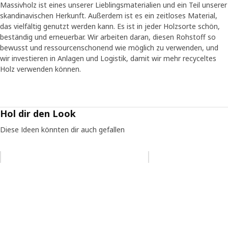
Kumpulainen um Rat und sie schlug vor, universelle
Massivholz ist eines unserer Lieblingsmaterialien und ein Teil unserer
Symbole wie Häuser und Herzen zu ergänzen. Auf diese
skandinavischen Herkunft. Außerdem ist es ein zeitloses Material,
Weise ergeben die Karten auch für kleinere Kinder, die noch
das vielfältig genutzt werden kann. Es ist in jeder Holzsorte schön,
nicht lesen können, einen Sinn. Kinder sind erfinderisch und
beständig und erneuerbar. Wir arbeiten daran, diesen Rohstoff so
es ist gut, wenn die Dinge, mit denen sie spielen, nicht
bewusst und ressourcenschonend wie möglich zu verwenden, und
eindimensional sind, sondern auf verschiedene Weise
wir investieren in Anlagen und Logistik, damit wir mehr recyceltes
verwendet werden können.“
Holz verwenden können.
Spielen fördert das Lernen
Spielkarten, Abakus, Uhr und Bauklötze – alle Produkte der
Hol dir den Look
UNDERHÅLLA Serie regen zum Spielen an. „Aus der
Forschung wissen wir, dass Kinder um des Spielens willen
Diese Ideen könnten dir auch gefallen
spielen, aber während sie spielen, üben sie gleichzeitig
soziale, emotionale und kognitive Fähigkeiten ein und
Eintrag überspringen
lernen, mit Emotionen umzugehen. Auf Eigeninitiative
beruhendes Spielen ist eine gesunde und effektive
Methode, dazuzulernen und das Wohlbefinden zu fördern“,
sagt Kristiina. Analoge Spiele und Spielzeuge sind
außerdem mit einer besonderen Freiheit verbunden: Kinder
können jederzeit und überall damit spielen, da kein Strom
oder Internet benötigt wird. Das ist doch praktisch, oder?