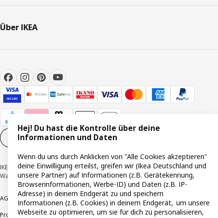
Über IKEA
Hej! Du hast die Kontrolle über deine
Informationen und Daten
Cookie-Einstellungen
DE
Wenn du uns durch Anklicken von "Alle Cookies akzeptieren"
deine Einwilligung erteilst, greifen wir (Ikea Deutschland und
IKEA Deutschland GmbH & Co. KG - Am Wandersmann 2-4, 65719 Hofheim-
unsere Partner) auf Informationen (z.B. Gerätekennung,
Wallau © Inter IKEA Systems B.V. 1999-2026
Browserinformationen, Werbe-ID) und Daten (z.B. IP-
Adresse) in deinem Endgerät zu und speichern
AGB
Barrierefreiheit
Cookie-Richtlinie
Datenschutzerklärung
Impressum
Informationen (z.B. Cookies) in deinem Endgerät, um unsere
Webseite zu optimieren, um sie für dich zu personalisieren,
Produktrückrufe
Responsible Disclosure
Vertrauensstelle