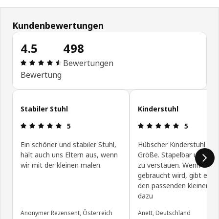
Kundenbewertungen
4.5
498
Bewertung: 4.5 von 5 Sterne Alle Bewertungen: 
Bewertungen
Bewertung
Kundenbewertungen überspringen
Stabiler Stuhl
Kinderstuhl
Bewertung: 5 von 5 Sterne
Bewertung: 
5
5
Ein schöner und stabiler Stuhl,
Hübscher Kinderstuhl per
hält auch uns Eltern aus, wenn
Größe. Stapelbar und auc
wir mit der kleinen malen.
zu verstauen. Wenn er
gebraucht wird, gibt es a
den passenden kleinen Ti
dazu
Anonymer Rezensent, Österreich
Anett, Deutschland