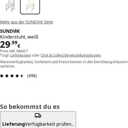
Mehr aus der SUNDVIK Serie
SUNDVIK
Kinderstuhl, weiß
Preis 29.99€
29
.
99
€
Preis inkl. MwSt.*
*zzgl.
Lieferkosten
oder
Click & Collect Bereitstellungskosten
Warenverfügbarkeit, Sortiment und Preise können in den Einrichtungshäusern
variieren.
Bewertung: 4.5 von 5 Sterne Alle Bewertungen:
(498)
So bekommst du es
Lieferung
Verfügbarkeit prüfen...