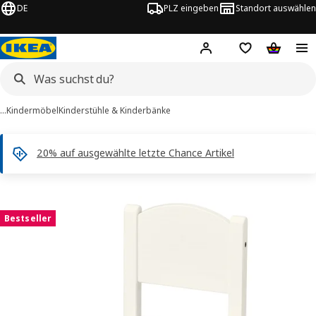
DE
PLZ eingeben
Standort auswählen
Hej!
Hier einloggen
Merkzettel
Warenko
…
Kindermöbel
Kinderstühle & Kinderbänke
20% auf ausgewählte letzte Chance Artikel
UNDVIK -Bilder
tinformation
Bestseller