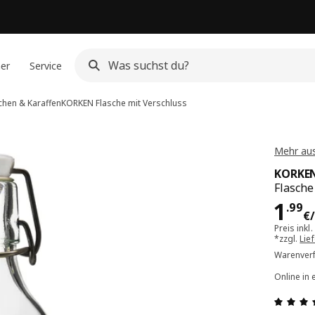
ner
Service
chen & Karaffen
KORKEN
Flasche mit Verschluss
Mehr au
KORKE
Flasche
Prei
1
.
99
€
/
Preis inkl
*zzgl.
Lie
Warenverf
Online in 