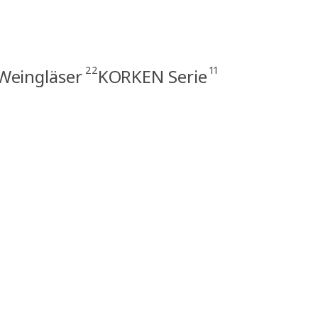
22
11
Weingläser
KORKEN Serie