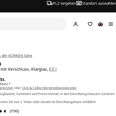
PLZ eingeben
Standort auswählen
Hej!
Hier einloggen
Merkzettel
Warenko
s der KORKEN Serie
N
 mit Verschluss, Klarglas,
0.5 l
s 1.99€/St.
St.
. MwSt.*
ferkosten
oder
Click & Collect Bereitstellungskosten
ügbarkeit, Sortiment und Preise können in den Einrichtungshäusern variieren.
einem Set von 2 Teilen oder einzeln im Einrichtungshaus erhältlich
Bewertung: 4.6 von 5 Sterne Alle Bewertungen: 1190
(1190)