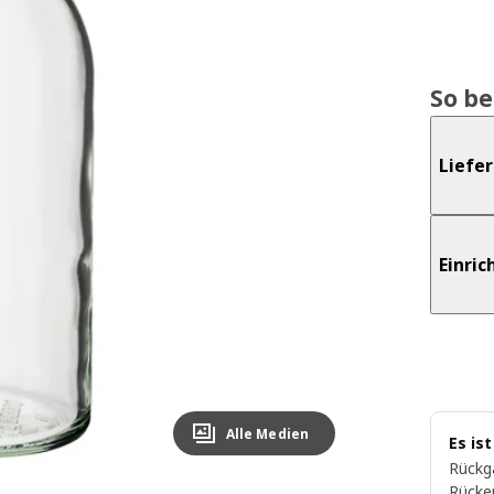
So b
Liefe
Einri
Alle Medien
Es is
Rückg
Rücke