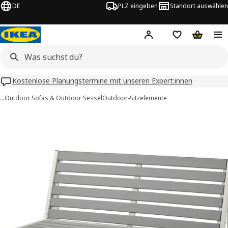
DE
PLZ eingeben
Standort auswählen
Hej!
Hier einloggen
Merkzettel
Warenko
Kostenlose Planungstermine mit unseren Expert:innen
…
Outdoor Sofas & Outdoor Sessel
Outdoor-Sitzelemente
OLPEN -Bilder
tinformation