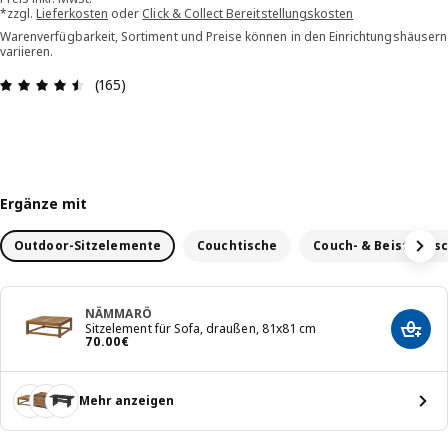
*zzgl.
Lieferkosten
oder
Click & Collect Bereitstellungskosten
Warenverfügbarkeit, Sortiment und Preise können in den Einrichtungshäusern
variieren.
Bewertung: 4.5 von 5 Sterne Alle Bewertungen: 
(165)
Ergänze mit
Outdoor-Sitzelemente
Couchtische
Couch- & Beistelltis
NÄMMARÖ
Sitzelement für Sofa, draußen, 81x81 cm
In de
Preis 70.00€
70
.
00
€
Mehr anzeigen