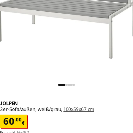
JOLPEN
2er-Sofa/außen, weiß/grau,
100x59x67 cm
Preis 60.00€
60
.
00
€
Preis inkl. MwSt.*