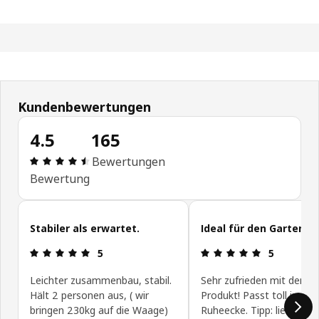
Kundenbewertungen
4.5
165
Bewertung: 4.5 von 5 Sterne Alle Bewertungen: 
Bewertungen
Bewertung
Kundenbewertungen überspringen
Stabiler als erwartet.
Ideal für den Garten
Bewertung: 5 von 5 Sterne
Bewertung: 
5
5
Leichter zusammenbau, stabil.
Sehr zufrieden mit dem
Hält 2 personen aus, ( wir
Produkt! Passt toll in ein
bringen 230kg auf die Waage)
Ruheecke. Tipp: lieber zu