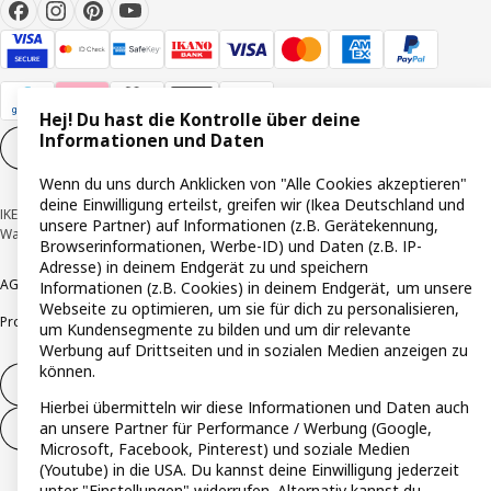
Hej! Du hast die Kontrolle über deine
Informationen und Daten
Cookie-Einstellungen
DE
Wenn du uns durch Anklicken von "Alle Cookies akzeptieren"
deine Einwilligung erteilst, greifen wir (Ikea Deutschland und
IKEA Deutschland GmbH & Co. KG - Am Wandersmann 2-4, 65719 Hofheim-
unsere Partner) auf Informationen (z.B. Gerätekennung,
Wallau © Inter IKEA Systems B.V. 1999-2026
Browserinformationen, Werbe-ID) und Daten (z.B. IP-
Adresse) in deinem Endgerät zu und speichern
AGB
Barrierefreiheit
Cookie-Richtlinie
Datenschutzerklärung
Impressum
Informationen (z.B. Cookies) in deinem Endgerät, um unsere
Webseite zu optimieren, um sie für dich zu personalisieren,
Produktrückrufe
Responsible Disclosure
Vertrauensstelle
um Kundensegmente zu bilden und um dir relevante
Werbung auf Drittseiten und in sozialen Medien anzeigen zu
können.
Vertrag widerrufen
Hierbei übermitteln wir diese Informationen und Daten auch
an unsere Partner für Performance / Werbung (Google,
Vertrag widerrufen (Services & Leistungen)
Microsoft, Facebook, Pinterest) und soziale Medien
(Youtube) in die USA. Du kannst deine Einwilligung jederzeit
unter "Einstellungen" widerrufen. Alternativ kannst du