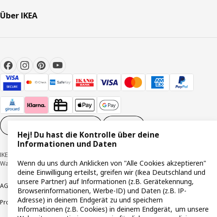
Über IKEA
Cookie-Einstellungen
DE
Hej! Du hast die Kontrolle über deine
Informationen und Daten
IKEA Deutschland GmbH & Co. KG - Am Wandersmann 2-4, 65719 Hofheim-
Wenn du uns durch Anklicken von "Alle Cookies akzeptieren"
Wallau © Inter IKEA Systems B.V. 1999-2026
deine Einwilligung erteilst, greifen wir (Ikea Deutschland und
unsere Partner) auf Informationen (z.B. Gerätekennung,
AGB
Barrierefreiheit
Cookie-Richtlinie
Datenschutzerklärung
Impressum
Browserinformationen, Werbe-ID) und Daten (z.B. IP-
Adresse) in deinem Endgerät zu und speichern
Produktrückrufe
Responsible Disclosure
Vertrauensstelle
Informationen (z.B. Cookies) in deinem Endgerät, um unsere