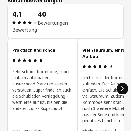
Kundenbewertungen
4.1
40
Bewertung: 4.1 von 5 Sterne Alle Bewertungen: 
Bewertungen
Bewertung
Kundenbewertungen überspringen
Praktisch und schön
Viel Stauraum, einfach
Aufbau
Bewertung: 5 von 5 Sterne
5
Bewertung: 
5
Sehr schöne Kommode, super
einfach aufzubauen,
Ich bin mit der Kommode
ausreichend Platz um alles zu
zufrieden. Der Aufbau wa
verstauen. Super finde ich auch
einfach. Die Schubladen b
die Schubladen Verriegelung -
viel Stauraum. Zudem ist 
wenn eine auf ist, bleiben die
Kommode sehr stabil. H
anderen zu. -> Kippschutz!
noch 3 weitere Möbelstü
aus der Serie und kann ni
negatives berichten
Alma, Deutschland
Nicole, Deutschland