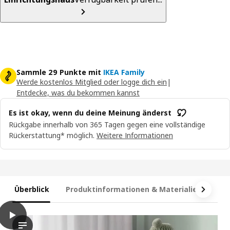
Sammle 29 Punkte mit
IKEA Family
Werde kostenlos Mitglied oder logge dich ein
|
Entdecke, was du bekommen kannst
Es ist okay, wenn du deine Meinung änderst
Rückgabe innerhalb von 365 Tagen gegen eine vollständige
Rückerstattung* möglich.
Weitere Informationen
Überblick
Produktinformationen & Materialien
Ma
play
HAUGA Kommode mit 3 Schubl und Regal, grau, 70x46x116 cm
Das Video zeigt eine Demonstration der Kommode HAUGA mit Re