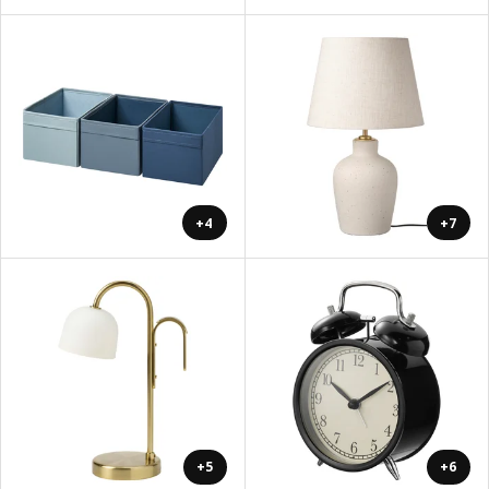
+4
+7
+5
+6