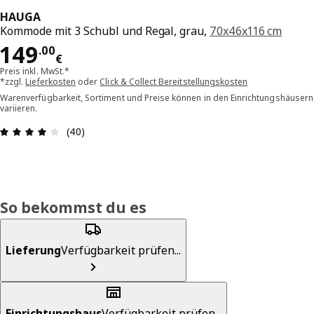
HAUGA
Kommode mit 3 Schubl und Regal, grau,
70x46x116 cm
Preis 149.00€
149
.
00
€
Preis inkl. MwSt.*
*zzgl.
Lieferkosten
oder
Click & Collect Bereitstellungskosten
Warenverfügbarkeit, Sortiment und Preise können in den Einrichtungshäusern
variieren.
Bewertung: 4.1 von 5 Sterne Alle Bewertungen: 
(40)
So bekommst du es
Lieferung
Verfügbarkeit prüfen...
Einrichtungshaus
Verfügbarkeit prüfen...