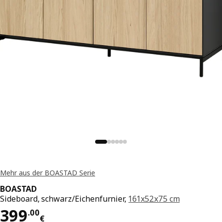
Mehr aus der BOASTAD Serie
BOASTAD
Sideboard, schwarz/Eichenfurnier,
161x52x75 cm
Preis 399.00€
399
.
00
€