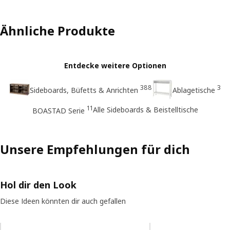
Ähnliche Produkte
Entdecke weitere Optionen
388
3
Sideboards, Büfetts & Anrichten
Ablagetische
11
Alle Sideboards & Beistelltische
BOASTAD Serie
Unsere Empfehlungen für dich
Hol dir den Look
Diese Ideen könnten dir auch gefallen
Eintrag überspringen