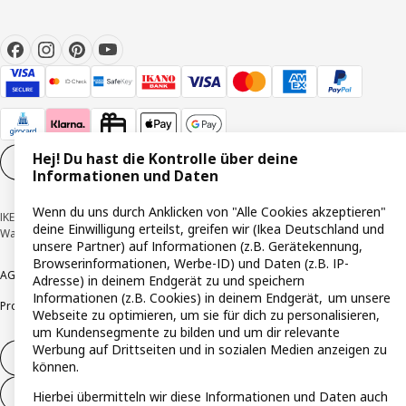
Hej! Du hast die Kontrolle über deine
Cookie-Einstellungen
DE
Informationen und Daten
Wenn du uns durch Anklicken von "Alle Cookies akzeptieren"
IKEA Deutschland GmbH & Co. KG - Am Wandersmann 2-4, 65719 Hofheim-
deine Einwilligung erteilst, greifen wir (Ikea Deutschland und
Wallau © Inter IKEA Systems B.V. 1999-2026
unsere Partner) auf Informationen (z.B. Gerätekennung,
Browserinformationen, Werbe-ID) und Daten (z.B. IP-
AGB
Barrierefreiheit
Cookie-Richtlinie
Datenschutzerklärung
Impressum
Adresse) in deinem Endgerät zu und speichern
Informationen (z.B. Cookies) in deinem Endgerät, um unsere
Produktrückrufe
Responsible Disclosure
Vertrauensstelle
Webseite zu optimieren, um sie für dich zu personalisieren,
um Kundensegmente zu bilden und um dir relevante
Werbung auf Drittseiten und in sozialen Medien anzeigen zu
Vertrag widerrufen
können.
Vertrag widerrufen (Services & Leistungen)
Hierbei übermitteln wir diese Informationen und Daten auch