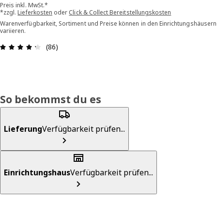
Preis inkl. MwSt.*
*zzgl.
Lieferkosten
oder
Click & Collect Bereitstellungskosten
Warenverfügbarkeit, Sortiment und Preise können in den Einrichtungshäusern
variieren.
Bewertung: 4.3 von 5 Sterne Alle Bewertungen: 
(86)
So bekommst du es
Lieferung
Verfügbarkeit prüfen...
Einrichtungshaus
Verfügbarkeit prüfen...