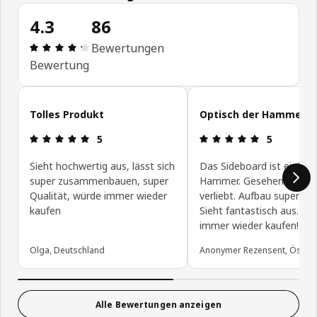
4.3
86
Bewertung: 4.3 von 5 Sterne Alle Bewertungen: 
Bewertungen
Bewertung
Kundenbewertungen überspringen
Tolles Produkt
Optisch der Hammer
Bewertung: 5 von 5 Sterne
Bewertung: 
5
5
Sieht hochwertig aus, lässt sich
Das Sideboard ist einfach
super zusammenbauen, super
Hammer. Gesehen und so
Qualität, würde immer wieder
verliebt. Aufbau super ein
kaufen
Sieht fantastisch aus. Wü
immer wieder kaufen!
Olga, Deutschland
Anonymer Rezensent, Österr
Alle Bewertungen anzeigen