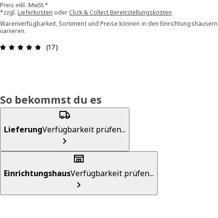
Preis inkl. MwSt.*
*zzgl.
Lieferkosten
oder
Click & Collect Bereitstellungskosten
Warenverfügbarkeit, Sortiment und Preise können in den Einrichtungshäusern
variieren.
Bewertung: 4.8 von 5 Sterne Alle Bewertungen: 
(17)
So bekommst du es
Lieferung
Verfügbarkeit prüfen...
Einrichtungshaus
Verfügbarkeit prüfen...