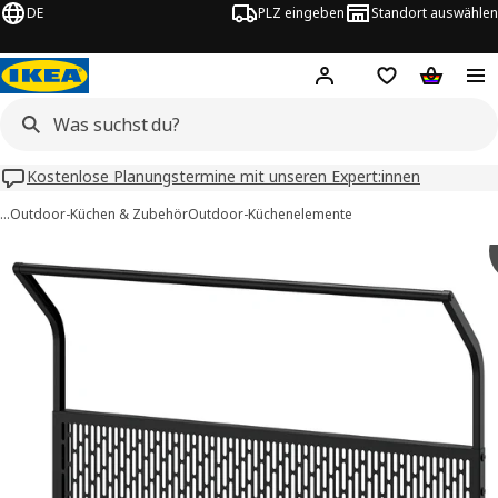
DE
PLZ eingeben
Standort auswählen
Hej!
Hier einloggen
Merkzettel
Warenko
Kostenlose Planungstermine mit unseren Expert:innen
…
Outdoor-Küchen & Zubehör
Outdoor-Küchenelemente
RILLSKÄR -Bilder
tinformation