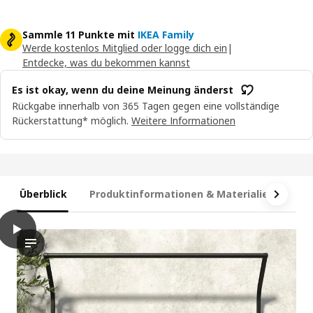
Sammle 11 Punkte mit
IKEA Family
Werde kostenlos Mitglied oder logge dich ein
|
Entdecke, was du bekommen kannst
Es ist okay, wenn du deine Meinung änderst
Rückgabe innerhalb von 365 Tagen gegen eine vollständige
Rückerstattung* möglich.
Weitere Informationen
Überblick
Produktinformationen & Materialien
Ma
play
GRILLSKÄR Rückwand für Außenküche, schwarz, 86x87 cm
Das Video zeigt den Prozess der Organisation und des Hinzufü