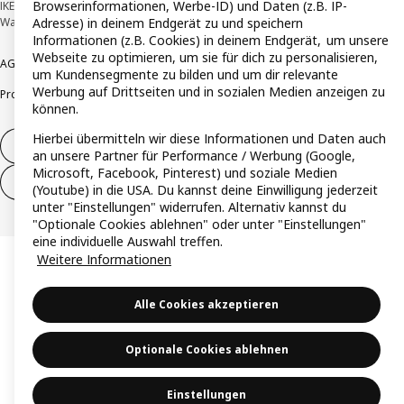
Browserinformationen, Werbe-ID) und Daten (z.B. IP-
IKEA Deutschland GmbH & Co. KG - Am Wandersmann 2-4, 65719 Hofheim-
Adresse) in deinem Endgerät zu und speichern
Wallau © Inter IKEA Systems B.V. 1999-2026
Informationen (z.B. Cookies) in deinem Endgerät, um unsere
Webseite zu optimieren, um sie für dich zu personalisieren,
AGB
Barrierefreiheit
Cookie-Richtlinie
Datenschutzerklärung
Impressum
um Kundensegmente zu bilden und um dir relevante
Werbung auf Drittseiten und in sozialen Medien anzeigen zu
Produktrückrufe
Responsible Disclosure
Vertrauensstelle
können.
Hierbei übermitteln wir diese Informationen und Daten auch
Vertrag widerrufen
an unsere Partner für Performance / Werbung (Google,
Microsoft, Facebook, Pinterest) und soziale Medien
Vertrag widerrufen (Services & Leistungen)
(Youtube) in die USA. Du kannst deine Einwilligung jederzeit
unter "Einstellungen" widerrufen. Alternativ kannst du
"Optionale Cookies ablehnen" oder unter "Einstellungen"
eine individuelle Auswahl treffen.
Weitere Informationen
Alle Cookies akzeptieren
Optionale Cookies ablehnen
Einstellungen