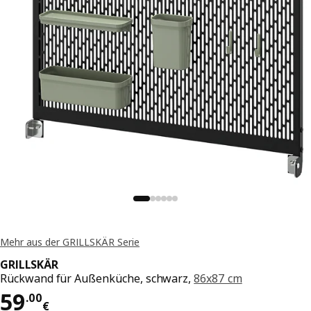
Mehr aus der GRILLSKÄR Serie
GRILLSKÄR
Rückwand für Außenküche, schwarz,
86x87 cm
Preis 59.00€
59
.
00
€