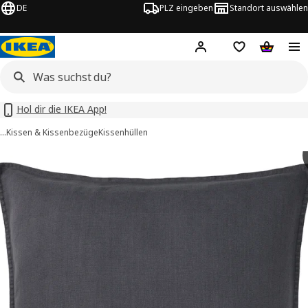
DE
PLZ eingeben
Standort auswählen
Hej!
Hier einloggen
Merkzettel
Warenko
Hol dir die IKEA App!
…
Kissen & Kissenbezüge
Kissenhüllen
YTÅG -Bilder
tinformation