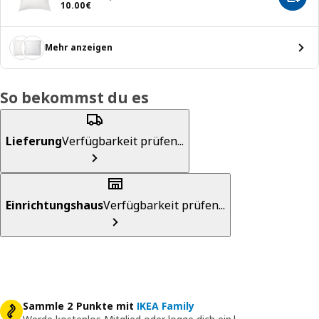
In de
Preis 10.00€
10
.
00
€
Mehr anzeigen
So bekommst du es
Lieferung
Verfügbarkeit prüfen...
Einrichtungshaus
Verfügbarkeit prüfen...
Sammle 2 Punkte mit
IKEA Family