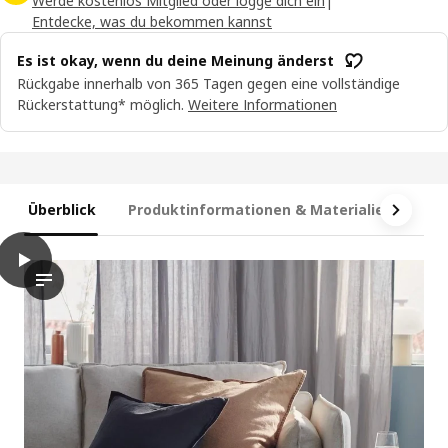
Werde kostenlos Mitglied oder logge dich ein
|
Entdecke, was du bekommen kannst
Es ist okay, wenn du deine Meinung änderst
Rückgabe innerhalb von 365 Tagen gegen eine vollständige
Rückerstattung* möglich.
Weitere Informationen
Überblick
Produktinformationen & Materialien
Ma
play
DYTÅG Kissenbezug, dunkelgrau, 65x65 cm
Das Video zeigt eine Demonstration des DYTÅG-Kissenbezugs. 