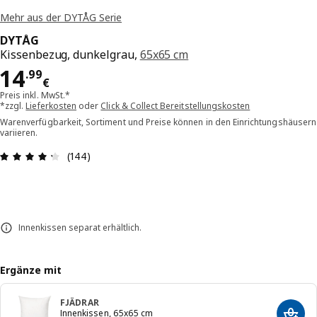
Mehr aus der DYTÅG Serie
DYTÅG
Kissenbezug, dunkelgrau,
65x65 cm
Preis 14.99€
14
.
99
€
Preis inkl. MwSt.*
*zzgl.
Lieferkosten
oder
Click & Collect Bereitstellungskosten
Warenverfügbarkeit, Sortiment und Preise können in den Einrichtungshäusern
variieren.
Bewertung: 4.3 von 5 Sterne Alle Bewertungen:
(144)
Innenkissen separat erhältlich.
Ergänze mit
FJÄDRAR
Innenkissen, 65x65 cm