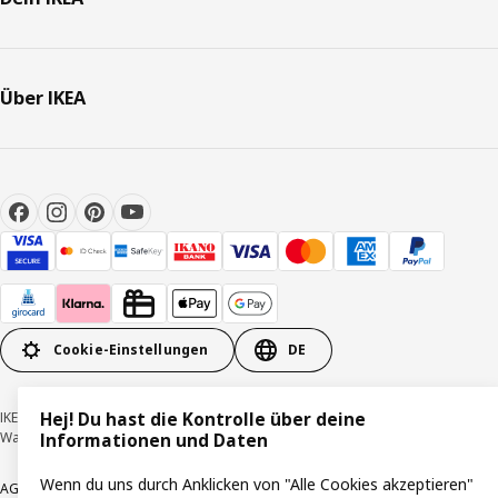
Über IKEA
Cookie-Einstellungen
DE
IKEA Deutschland GmbH & Co. KG - Am Wandersmann 2-4, 65719 Hofheim-
Hej! Du hast die Kontrolle über deine
Wallau © Inter IKEA Systems B.V. 1999-2026
Informationen und Daten
Wenn du uns durch Anklicken von "Alle Cookies akzeptieren"
AGB
Barrierefreiheit
Cookie-Richtlinie
Datenschutzerklärung
Impressum