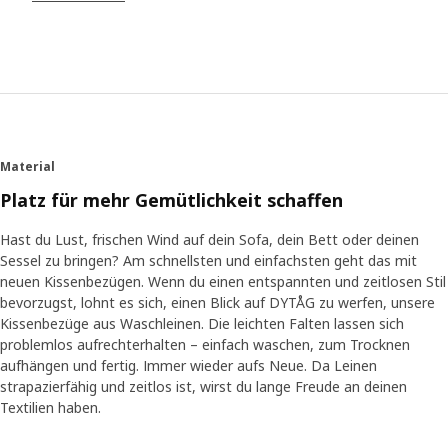
Pflegeleichte Falten
DYTÅG wird wahrscheinlich auch einer der
pflegeleichtesten Kissenbezüge auf deinem Sofa sein.
Wenn er Flecken hat oder aufgefrischt werden muss,
steckst du ihn einfach in die Waschmaschine und hängst
ihn anschließend zum Trocknen auf. Immer und immer
wieder. „Der leicht geknitterte Look wirkt weich und schön
Material
und erspart dir das Bügeln. Dank der genähten Kante –
einer sogenannten französischen Naht – behält der
Platz für mehr Gemütlichkeit schaffen
Kissenbezug dennoch seine Form.“ Farblich sind die
Kissenbezüge in leicht erdigen und natürlichen Tönen
Hast du Lust, frischen Wind auf dein Sofa, dein Bett oder deinen
gehalten. „Diese Farben passen sehr gut zum Leinenstoff
Sessel zu bringen? Am schnellsten und einfachsten geht das mit
und sind auf die übrige DYTÅG Kollektion abgestimmt, in
neuen Kissenbezügen. Wenn du einen entspannten und zeitlosen Stil
der du Gardinen und Bettwäsche aus Leinen findest.“
bevorzugst, lohnt es sich, einen Blick auf DYTÅG zu werfen, unsere
Kissenbezüge aus Waschleinen. Die leichten Falten lassen sich
problemlos aufrechterhalten – einfach waschen, zum Trocknen
Ein Material, das lange hält
aufhängen und fertig. Immer wieder aufs Neue. Da Leinen
Die Liebe zu Leinen ist nichts Neues – der Mensch nutzt
strapazierfähig und zeitlos ist, wirst du lange Freude an deinen
und verarbeitet dieses Naturmaterial schon seit
Textilien haben.
Jahrtausenden. Die Faser selbst stammt aus der
Flachspflanze. Ihr Anbau und ihre Verarbeitung erfordern