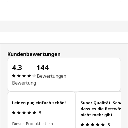
Kundenbewertungen
4.3
144
Bewertung: 4.3 von 5 Sterne Alle Bewertungen: 
Bewertungen
Bewertung
Kundenbewertungen überspringen
Leinen pur, einfach schön!
Super Qualität. Schade
dass es die Bettwäsch
Bewertung: 5 von 5 Sterne
5
nicht mehr gibt
Dieses Produkt ist ein
Bewertung: 
5