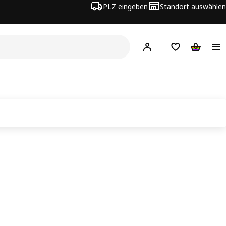
PLZ eingeben
Standort auswählen
Hej!
Hier einloggen
Merkzettel
Warenko