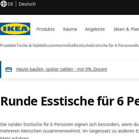
DE
Deutsch
Produkte
Räume
Angebote
Ideen & Pla
Produkte
Tische & Stühle
Esszimmermöbel
Esstische
Esstische für 6 Personen
R
Heute kaufen, später zahlen - mit 0% Zinsen!
Runde Esstische für 6 
Die runden Esstische für 6 Personen eignen sich besonders, wenn d
mehreren Menschen zusammenwohnst. Im Gegensatz zu anderen Esst
entstehen an einem runden Esstisch für 6 Personen leicht Gespräche,
Mehr erfahren