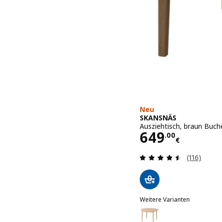
Neu
SKANSNÄS
Ausziehtisch, braun Buch
Preis 649.0
649
.
00
€
Bewertung
(116)
Weitere Varianten
SKANSNÄS
Option: SKANSNÄS, Auszie