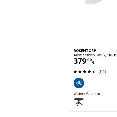
ROSENTORP
Ausziehtisch, weiß, 110/1
Preis 379.00
379
.
00
€
Bewertung
(115)
Weitere Varianten
ROSENTORP
Option: ROSENTORP, Ausz