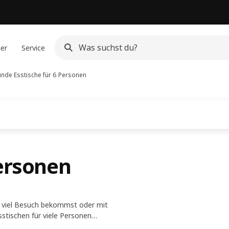
ner
Service
unde Esstische für 6 Personen
Personen
u viel Besuch bekommst oder mit
ischen für viele Personen
 weil sich alle gegenseitig sehen