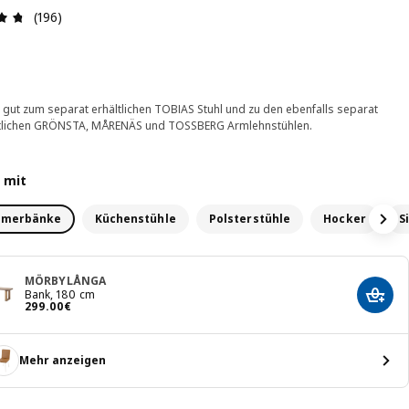
Bewertung: 4.7 von 5 Sterne Alle Bewertungen: 196
(196)
 gut zum separat erhältlichen TOBIAS Stuhl und zu den ebenfalls separat
ltlichen GRÖNSTA, MÅRENÄS und TOSSBERG Armlehnstühlen.
 mit
mmerbänke
Küchenstühle
Polsterstühle
Hocker
S
MÖRBYLÅNGA
Bank, 180 cm
In de
Preis 299.00€
299
.
00
€
Mehr anzeigen