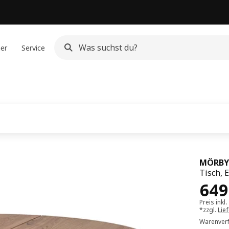
ner
Service
MÖRBY
Tisch, 
Pre
649
Preis inkl
*zzgl.
Lie
Warenverf