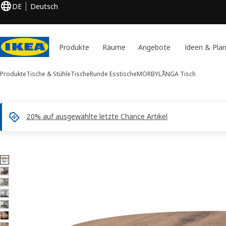
DE
Deutsch
Produkte
Räume
Angebote
Ideen & Pla
Produkte
Tische & Stühle
Tische
Runde Esstische
MÖRBYLÅNGA
Tisch
20% auf ausgewählte letzte Chance Artikel
9 MÖRBYLÅNGA -Bilder
duktinformation