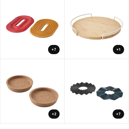
+7
+1
+2
+7