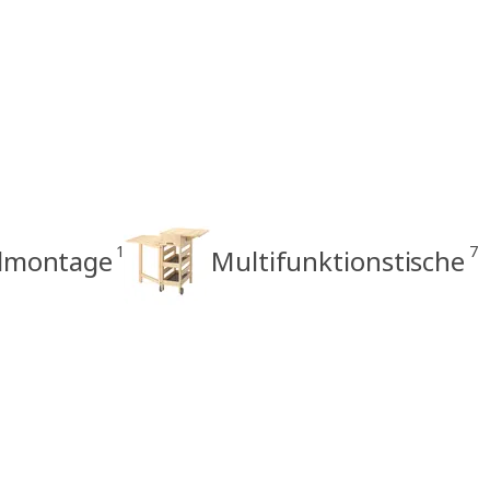
1
7
ndmontage
Multifunktionstische