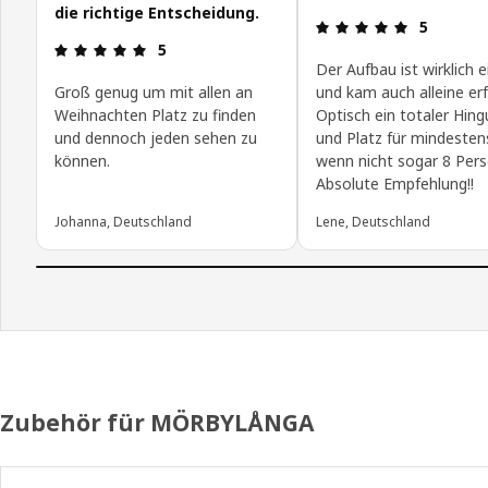
die richtige Entscheidung.
Bewertung:
5
Bewertung: 5 von 5 Sterne
5
Der Aufbau ist wirklich 
Groß genug um mit allen an
und kam auch alleine erf
Weihnachten Platz zu finden
Optisch ein totaler Hing
und dennoch jeden sehen zu
und Platz für mindesten
können.
wenn nicht sogar 8 Per
Absolute Empfehlung!!
Johanna, Deutschland
Lene, Deutschland
Zubehör für MÖRBYLÅNGA