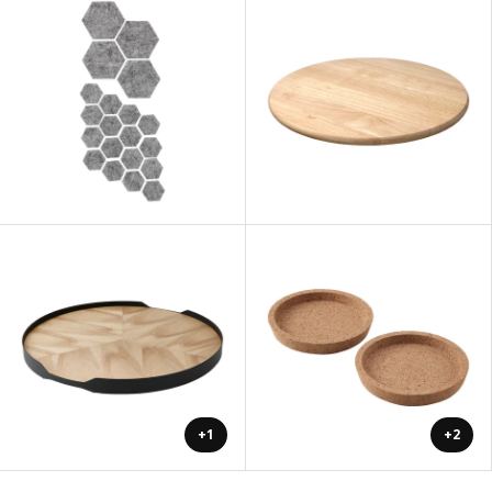
+1
+2