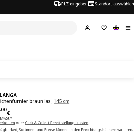
PLZ eingeben
Standort auswählen
Hej!
Hier einloggen
Merkzettel
Warenko
LÅNGA
Eichenfurnier braun las.,
145 cm
is 649.00€
.
00
€
. MwSt.*
ferkosten
oder
Click & Collect Bereitstellungskosten
ügbarkeit, Sortiment und Preise können in den Einrichtungshäusern variieren.