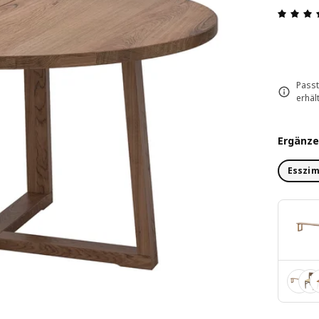
Passt
erhä
Ergänze
Esszi