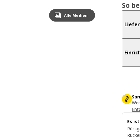
So b
Alle Medien
Liefe
Einri
Sam
Wer
Ent
Es is
Rückg
Rücke