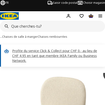
FR
Saisir code postal
Choisir magasin
Hej!
Connecte-toi
Liste d'achats
Panier
…
Chaises de salle à manger
Chaises rembourrées
Profite du service Click & Collect pour CHF 0.- au lieu de
CHF 4.95 en tant que membre IKEA Family ou Business
Network.
ages de 5 SKÅLSTA
les images