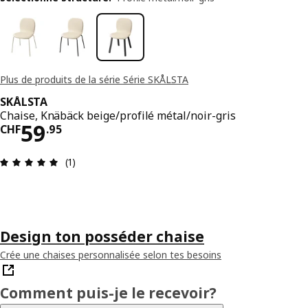
Plus de produits de la série Série SKÅLSTA
SKÅLSTA
Chaise, Knäbäck beige/profilé métal/noir-gris
Prix CHF 59.95
59
CHF
.
95
Avis: 5 sur 5 étoiles. Nombre total d’avis: 1
(1)
Design ton posséder chaise
Crée une chaises personnalisée selon tes besoins
Comment puis-je le recevoir?