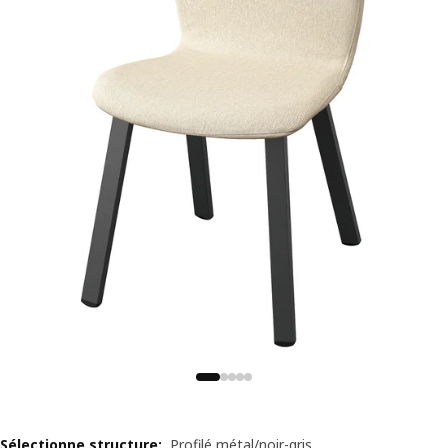
Sélectionne structure
:
Profilé métal/noir-gris