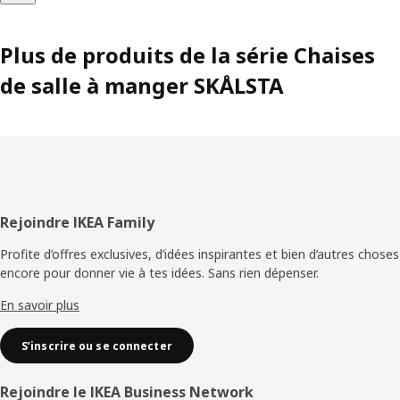
Plus de produits de la série Chaises
de salle à manger SKÅLSTA
Pied
Rejoindre IKEA Family
de
Profite d’offres exclusives, d’idées inspirantes et bien d’autres choses
encore pour donner vie à tes idées. Sans rien dépenser.
page
En savoir plus
S’inscrire ou se connecter
Rejoindre le IKEA Business Network