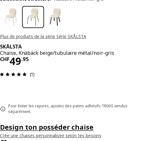
Plus de produits de la série Série SKÅLSTA
SKÅLSTA
Chaise, Knäbäck beige/tubulaire métal/noir-gris
Prix CHF 49.95
49
CHF
.
95
Avis: 5 sur 5 étoiles. Nombre total d’avis: 1
(1)
Pour éviter les rayures, ajoutez des patins adhésifs TRIXIG vendus
séparément.
Design ton posséder chaise
Crée une chaises personnalisée selon tes besoins