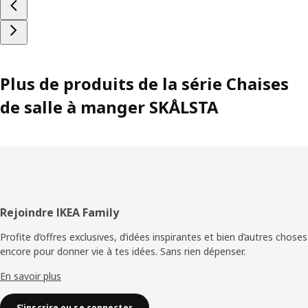
Plus de produits de la série Chaises
de salle à manger SKÅLSTA
Pied
Rejoindre IKEA Family
de
Profite d’offres exclusives, d’idées inspirantes et bien d’autres choses
encore pour donner vie à tes idées. Sans rien dépenser.
page
En savoir plus
S’inscrire ou se connecter