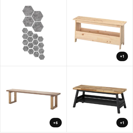
+1
+6
+1