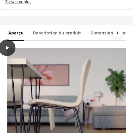
En savoir plus
Aperçu
Description du produit
Dimensions et emb
play
SKÅLSTA Chaise, Knäbäck beige/tubulaire métal/noir-gris