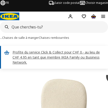
FR
Saisir code postal
Choisir magasin
Hej!
Connecte-toi
Liste d'achats
Panier
…
Chaises de salle à manger
Chaises rembourrées
Profite du service Click & Collect pour CHF 0.- au lieu de
CHF 4.95 en tant que membre IKEA Family ou Business
Network.
ages de 5 SKÅLSTA
les images