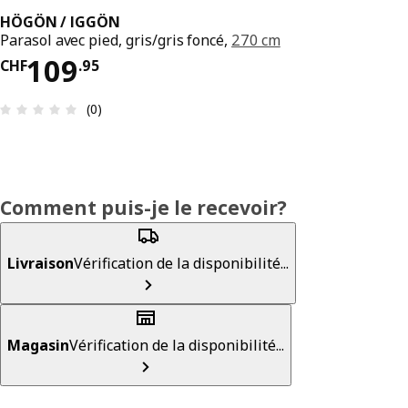
HÖGÖN / IGGÖN
Parasol avec pied, gris/gris foncé,
270 cm
Prix CHF 109.95
109
CHF
.
95
Avis: 0 sur 5 étoiles. Nombre total d’avis: 0
(0)
Comment puis-je le recevoir?
Livraison
Vérification de la disponibilité...
Magasin
Vérification de la disponibilité...