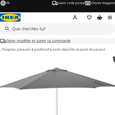
FR
Saisir code postal
Choisir magasin
Hej!
Connecte-toi
Liste d'achats
Panier
Gérer, modifier et suivre ta commande
…
Pergolas, parasols & pavillons
Parasols déportés et pieds de parasol
ages de 7 HÖGÖN / IGGÖN
les images