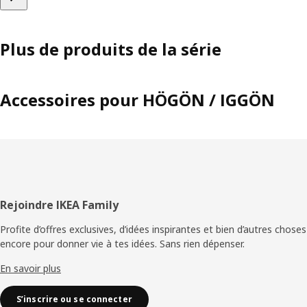
Plus de produits de la série
Accessoires pour HÖGÖN / IGGÖN
Pied
Rejoindre IKEA Family
de
Profite d’offres exclusives, d’idées inspirantes et bien d’autres choses
encore pour donner vie à tes idées. Sans rien dépenser.
page
En savoir plus
S’inscrire ou se connecter