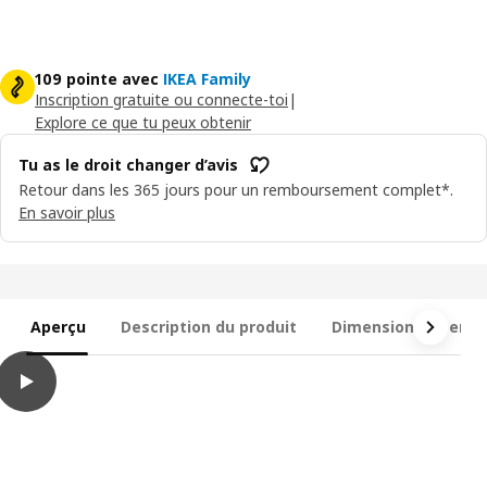
109 pointe avec
IKEA Family
Inscription gratuite ou connecte-toi
|
Explore ce que tu peux obtenir
Tu as le droit changer d’avis
Retour dans les 365 jours pour un remboursement complet*.
En savoir plus
Aperçu
Description du produit
Dimensions et emb
play
HÖGÖN / IGGÖN Parasol avec pied, gris/gris foncé, 270 cm