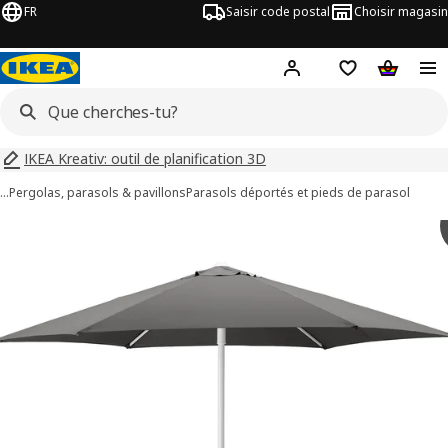
FR
Saisir code postal
Choisir magasin
Hej!
Connecte-toi
Liste d'achats
Panier
IKEA Kreativ: outil de planification 3D
…
Pergolas, parasols & pavillons
Parasols déportés et pieds de parasol
ages de 9 HÖGÖN
les images