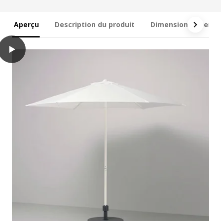
Aperçu
Description du produit
Dimensions et emb
play
HÖGÖN Parasol, gris, 270 cm