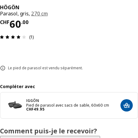
HÖGÖN
Parasol, gris,
270 cm
Prix CHF 60.00
60
CHF
.
00
Avis: 4 sur 5 étoiles. Nombre total d’avis: 1
(1)
Le pied de parasol est vendu séparément.
Compléter avec
IGGÖN
Pied de parasol avec sacs de sable, 60x60 cm
Dans 
Prix CHF 49.95
CHF
49
.
95
Comment puis-je le recevoir?