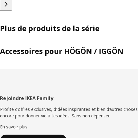
Plus de produits de la série
Accessoires pour HÖGÖN / IGGÖN
Pied
Rejoindre IKEA Family
de
Profite d’offres exclusives, d’idées inspirantes et bien d’autres choses
encore pour donner vie à tes idées. Sans rien dépenser.
page
En savoir plus