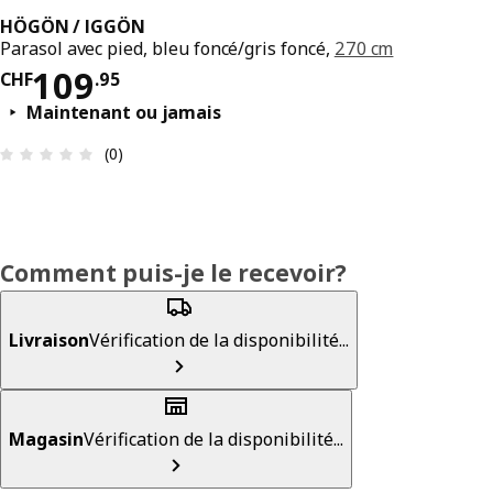
HÖGÖN / IGGÖN
Parasol avec pied, bleu foncé/gris foncé,
270 cm
Prix CHF 109.95
109
CHF
.
95
Maintenant ou jamais
Avis: 0 sur 5 étoiles. Nombre total d’avis: 0
(0)
Comment puis-je le recevoir?
Livraison
Vérification de la disponibilité...
Magasin
Vérification de la disponibilité...