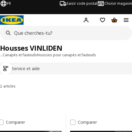
FR
Saisir code postal
Choisir magasin
Hej!
Connecte-toi
Liste d'achats
Panier
Housses VINLIDEN
…
Canapés et fauteuils
Housses pour canapés et fauteuils
Service et aide
2 articles
Trier et filtrer
Passer aux résultats
Liste des résultats
Comparer
Comparer