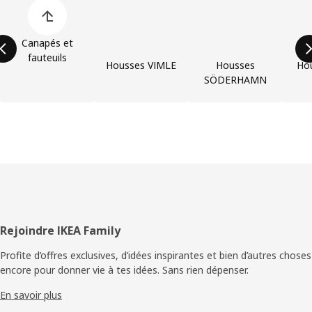
Ignorer la liste des catégories de produit
Canapés et
fauteuils
Housses VIMLE
Housses
Hou
SÖDERHAMN
Pied
Rejoindre IKEA Family
de
Profite d’offres exclusives, d’idées inspirantes et bien d’autres choses
encore pour donner vie à tes idées. Sans rien dépenser.
page
En savoir plus