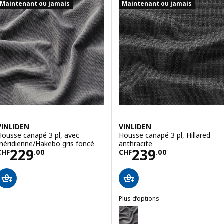
Maintenant ou jamais
Maintenant ou jamais
VINLIDEN
VINLIDEN
Housse canapé 3 pl, avec
Housse canapé 3 pl, Hillared
méridienne/Hakebo gris foncé
anthracite
Prix CHF 229.00
Prix CHF 239.0
229
239
CHF
.
00
CHF
.
00
Plus d’options
VINLIDEN
Option: VINLIDEN, Housse canap