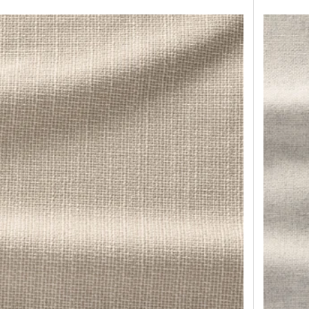
oudoir, Lejde gris/noir
Option: V
coudoir, Hallarp beige
Option: VI
coudoir, Djuparp vert-bleu foncé
Option: VI