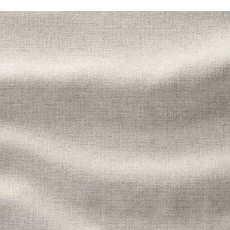
IMLE, Housse pour module convertible 2 pl, Djuparp vert-bleu foncé
MLE, Housse pour module convertible 2 pl, Hillared anthracite
MLE, Housse pour module convertible 2 pl, Hallarp beige