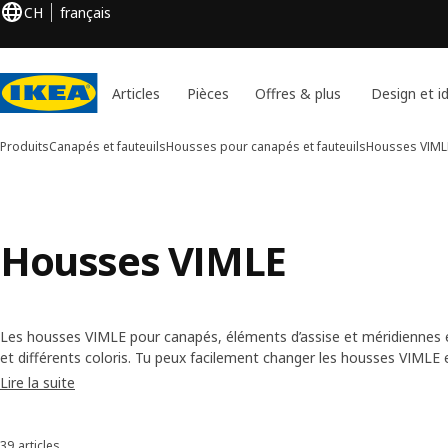
CH
français
Articles
Pièces
Offres & plus
Design et i
Produits
Canapés et fauteuils
Housses pour canapés et fauteuils
Housses VIML
Housses VIMLE
Les housses VIMLE pour canapés, éléments d’assise et méridiennes ex
et différents coloris. Tu peux facilement changer les housses VIMLE e
Lire la suite
39 articles