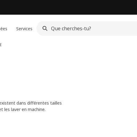
dées
Services
E
istent dans différentes tailles
t les laver en machine.