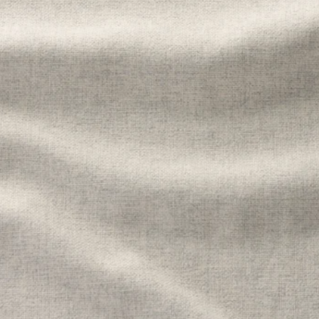
IMLE, Housse module méridienne, Djuparp gris foncé