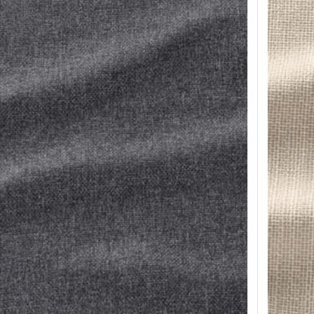
apé 3 pl, avec méridienne/Lejde gris/noir
Option: VI
napé 3 pl av méridienne, Gunnared gris moyen
Option: V