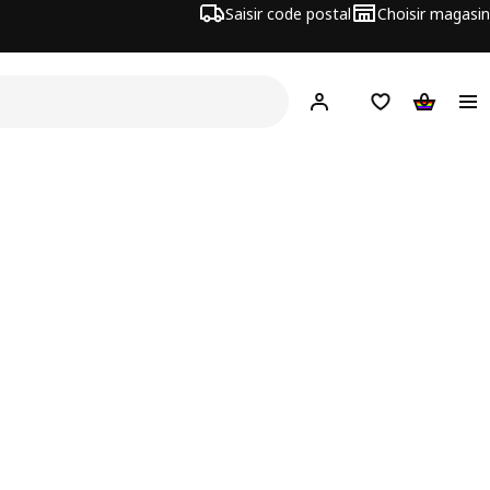
Saisir code postal
Choisir magasin
Hej!
Connecte-toi
Liste d'achats
Panier