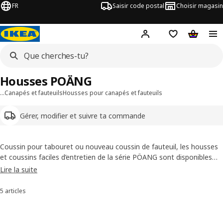
FR
Saisir code postal
Choisir magasin
Hej!
Connecte-toi
Liste d'achats
Panier
Housses POÄNG
…
Canapés et fauteuils
Housses pour canapés et fauteuils
Gérer, modifier et suivre ta commande
Coussin pour tabouret ou nouveau coussin de fauteuil, les housses
et coussins faciles d’entretien de la série PÖANG sont disponibles
dans de nombreuses variantes, couleurs et tailles.
Lire la suite
5 articles
Trier et filtrer