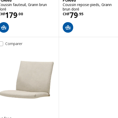
POÄNG
POÄNG
Coussin fauteuil, Grann brun
Coussin repose-pieds, Grann
doré
brun doré
Prix CHF 179.00
Prix CHF 79.95
179
79
CHF
.
00
CHF
.
95
Comparer