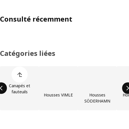
Consulté récemment
Catégories liées
Ignorer la liste des catégories de produit
Canapés et
fauteuils
Housses VIMLE
Housses
Hou
SÖDERHAMN