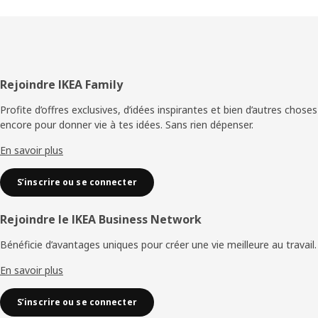
Pied
Rejoindre IKEA Family
de
Profite d’offres exclusives, d’idées inspirantes et bien d’autres choses
encore pour donner vie à tes idées. Sans rien dépenser.
page
En savoir plus
S’inscrire ou se connecter
Rejoindre le IKEA Business Network
Bénéficie d’avantages uniques pour créer une vie meilleure au travail.
En savoir plus
S’inscrire ou se connecter