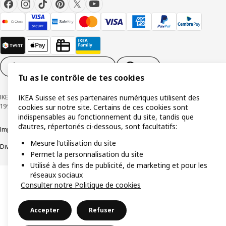
Paramètres des cookies
FR
Tu as le contrôle de tes cookies
IKEA Suisse - Müslistrasse 16, 8957 Spreitenbach © Inter IKEA Systems B.V.
IKEA Suisse et ses partenaires numériques utilisent des
1999-2026
cookies sur notre site. Certains de ces cookies sont
indispensables au fonctionnement du site, tandis que
d’autres, répertoriés ci-dessous, sont facultatifs:
Impressum / Déclaration de protection des données
Cookies
Mesure l’utilisation du site
Divulgation responsable
Conditions générales
Permet la personnalisation du site
Utilisé à des fins de publicité, de marketing et pour les
réseaux sociaux
Consulter notre Politique de cookies
Accepter
Refuser