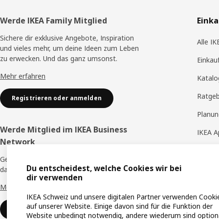
Fusszeile
Werde IKEA Family Mitglied
Eink
Sichere dir exklusive Angebote, Inspiration
Alle I
und vieles mehr, um deine Ideen zum Leben
zu erwecken. Und das ganz umsonst.
Einkau
Mehr erfahren
Katalo
Ratge
Registrieren oder anmelden
Planun
Werde Mitglied im IKEA Business
IKEA A
Network
IKEA S
Geniesse zahlreiche exklusive Vorteile, um
Du entscheidest, welche Cookies wir bei
IKEA H
das Leben bei der Arbeit zu verbessern.
dir verwenden
Mehr erfahren
IKEA Schweiz und unsere digitalen Partner verwenden Cooki
auf unserer Website. Einige davon sind für die Funktion der
Registrieren oder anmelden
Website unbedingt notwendig, andere wiederum sind optiona