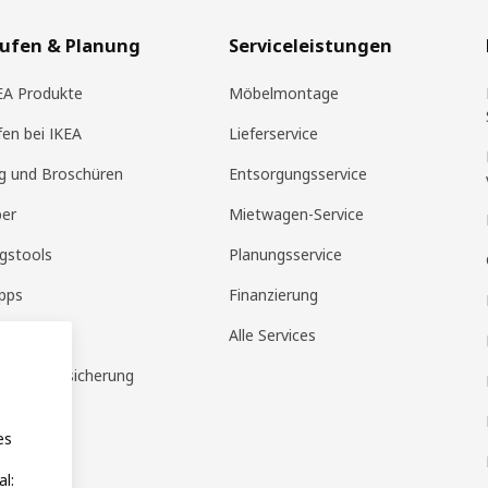
aufen & Planung
Serviceleistungen
KEA Produkte
Möbelmontage
fen bei IKEA
Lieferservice
g und Broschüren
Entsorgungsservice
ber
Mietwagen-Service
gstools
Planungsservice
pps
Finanzierung
tandorte
Alle Services
ausratversicherung
es
l: