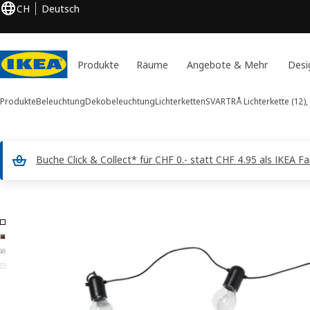
CH
Deutsch
Produkte
Räume
Angebote & Mehr
Desi
Produkte
Beleuchtung
Dekobeleuchtung
Lichterketten
SVARTRÅ
Lichterkette (12),
Buche Click & Collect* für CHF 0.- statt CHF 4.95 als IKEA F
4 SVARTRÅ -Bilder
 überspringen