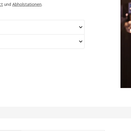
ct
und
Abholstationen
.