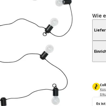
Wie e
Liefe
Einri
Col
Kos
Erk
Es is