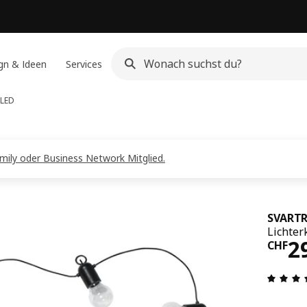
gn & Ideen
Services
 LED
amily oder Business Network Mitglied.
SVART
Lichter
Pre
2
CHF