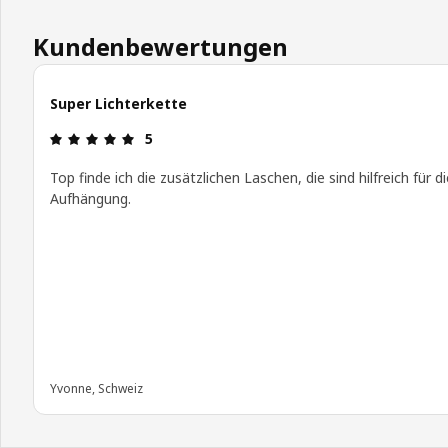
Kundenbewertungen
Super Lichterkette
Bewertung: 5 von 5 Sterne
5
Top finde ich die zusätzlichen Laschen, die sind hilfreich für di
Aufhängung.
Yvonne, Schweiz