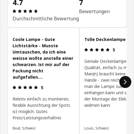
4.7
7
Bewertung: 4.7 von 5 Sterne Anzahl der Bewertu
Bewertungen
Durchschnittliche Bewertung
Kundenbewertungen überspringen
Coole Lampe - Gute
Tolle Deckenlampe
Lichtstärke - Musste
Bewertung: 
5
Umtauschen, da ich eine
weisse wollte anstelle einer
Geniale Deckenlampe to
schwarzen. Ist mir auf der
Qualität, einfach zu mont
Packung nicht
Man(n) braucht keine drei
aufgefallen....
Hände - zwei reichen aus
man die Lampe zuerst
Bewertung: 5 von 5 Sterne
5
einhängen kann und sich
Reletiv einfach zu montieren,
der Montage der Elektro
flexible Ausrichtung der Spots
widmen kann.
ist möglich. Gutes
Preis/Leistungsverhältnis
Beat, Schweiz
Louis, Schweiz