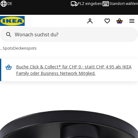
DE
PLZ eingeben
Standort wählen
Hej!
Logge dich ein
Einkaufsliste
Warenko
…
Spots
Deckenspots
Buche Click & Collect* für CHF 0.- statt CHF 4.95 als IKEA
Family oder Business Network Mitglied.
NYMÅNE -Bilder
erspringen