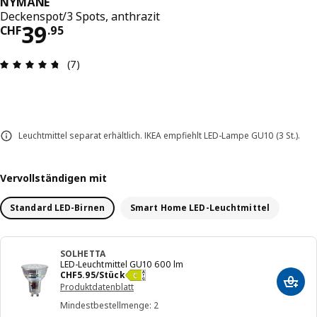
NYMÅNE
Deckenspot/3 Spots, anthrazit
Preis CHF 39.95
39
CHF
.
95
Bewertung: 4.7 von 5 Sterne Anzahl der Bewert
(7)
Leuchtmittel separat erhältlich. IKEA empfiehlt LED-Lampe GU10 (3 St.).
Vervollständigen mit
Standard LED-Birnen
Smart Home LED-Leuchtmittel
SOLHETTA
LED-Leuchtmittel GU10 600 lm
Preis CHF 5.95/Stück
CHF
5
.
95
/Stück
In de
Produktdatenblatt
Mindestbestellmenge: 2