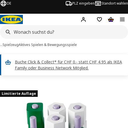
DE
PLZ eingeben
Standort wählen
Hej!
Logge dich ein
Einkaufsliste
Warenko
…
Spielzeug
Aktives Spielen & Bewegungsspiele
Buche Click & Collect* für CHF 0.- statt CHF 4.95 als IKEA
Family oder Business Network Mitglied.
REJSIMOJS -Bilder
erspringen
Limitierte Auflage