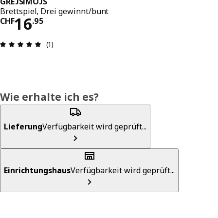
GREJSIMOJS
Brettspiel, Drei gewinnt/bunt
Preis CHF 16.95
16
CHF
.
95
Bewertung: 5 von 5 Sterne Anzahl der Bewertun
(1)
Wie erhalte ich es?
Lieferung
Verfügbarkeit wird geprüft...
Einrichtungshaus
Verfügbarkeit wird geprüft...