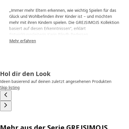
„Immer mehr Eltern erkennen, wie wichtig Spielen für das
Glück und Wohlbefinden ihrer Kinder ist – und möchten
mehr mit ihren Kindern spielen. Die GREJSIMOJS Kollektion
basiert auf diesen Erkenntnissen“, erklärt
Entwicklungsleiterin Karin Blindh Pedersen.
Mehr erfahren
Auftrag: Menschen zum Lächeln zu bringen
Obwohl der Designprozess auf einer soliden
Wissensgrundlage beruhte, war er genauso spielerisch wie
die Produkte selbst. Alle Designer:innen wurden gebeten,
Hol dir den Look
sich eine alltägliche Aktivität auszusuchen, bei der sie sich
ganz und gar im Moment verlieren und einfach nur Spaß
Ideen basierend auf deinen zuletzt angesehenen Produkten
haben, – und Produkte zu entwerfen, die Menschen zum
Skip listing
Lächeln bringen. „Für mich ist Verspieltheit eine
Lebenseinstellung, die die Kreativität fördert und mich
glauben lässt, dass alles möglich ist. Ich werde niemals
zulassen, dass mein inneres Kind erwachsen wird“, sagt
Marta Krupinska, eine der Designerinnen hinter der
Kollektion.
Mehr aus der Serie GREJSIMOJS