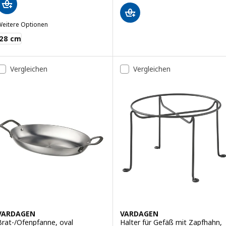
Weitere Optionen
VARDAGEN
28 cm
Vergleichen
Vergleichen
VARDAGEN
VARDAGEN
Brat-/Ofenpfanne, oval
Halter für Gefäß mit Zapfhahn,