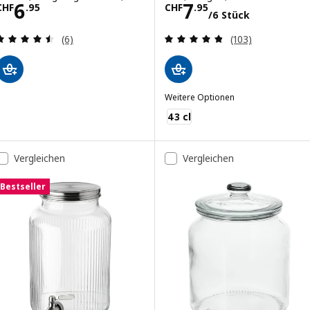
Preis CHF 6.95
Preis CHF 7.95/
6
7
CHF
.
95
CHF
.
95
/6 Stück
Bewertungen: 4.5 von 5 Sternen. Bewertungen i
Bewertungen: 4.
(6)
(103)
Weitere Optionen
VARDAGEN
43 cl
Vergleichen
Vergleichen
Bestseller