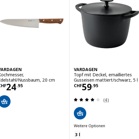
VARDAGEN
VARDAGEN
Kochmesser,
Topf mit Deckel, emailliertes
Edelstahl/Nussbaum, 20 cm
Gusseisen mattiert/schwarz, 5 l
Preis CHF 24.95
Preis CHF 59.95
24
59
CHF
.
95
CHF
.
95
Bewertungen: 4 
(4)
Weitere Optionen
VARDAGEN
3 l