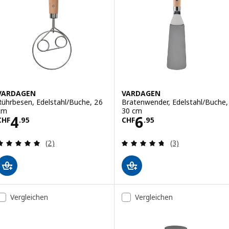
VARDAGEN
VARDAGEN
Rührbesen, Edelstahl/Buche, 26
Bratenwender, Edelstahl/Buche,
cm
30 cm
Preis CHF 4.95
Preis CHF 6.95
4
6
CHF
.
95
CHF
.
95
Bewertungen: 5 von 5 Sternen. Bewertungen ins
Bewertungen: 4.
(2)
(3)
Vergleichen
Vergleichen