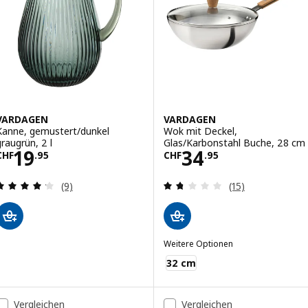
VARDAGEN
VARDAGEN
Kanne, gemustert/dunkel
Wok mit Deckel,
graugrün, 2 l
Glas/Karbonstahl Buche, 28 cm
Preis CHF 19.95
Preis CHF 34.95
19
34
CHF
.
95
CHF
.
95
Bewertungen: 4.2 von 5 Sternen. Bewertungen i
Bewertungen: 1.
(9)
(15)
Weitere Optionen
VARDAGEN
32 cm
Vergleichen
Vergleichen