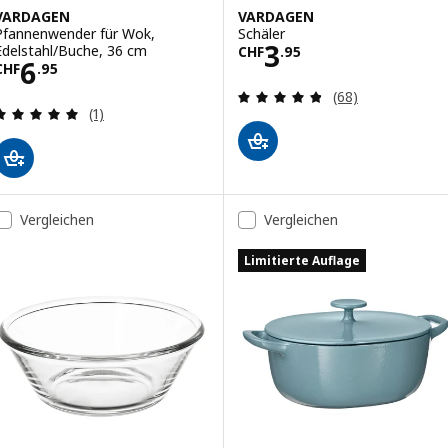
VARDAGEN
VARDAGEN
Pfannenwender für Wok,
Schäler
Preis CHF 3.95
3
Edelstahl/Buche, 36 cm
CHF
.
95
Preis CHF 6.95
6
CHF
.
95
Bewertungen: 4.
(68)
Bewertungen: 5 von 5 Sternen. Bewertungen ins
(1)
Vergleichen
Vergleichen
Limitierte Auflage