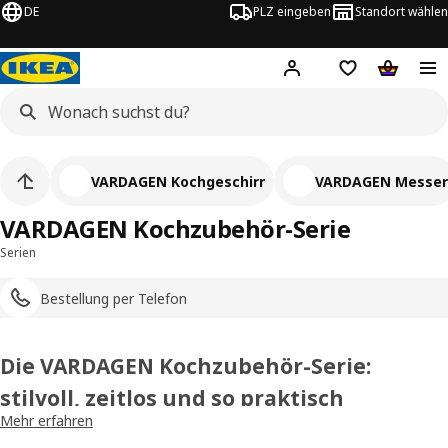
DE
PLZ eingeben
Standort wählen
Hej!
Logge dich ein
Einkaufsliste
Warenko
VARDAGEN Kochgeschirr
VARDAGEN Messer
VARDAGEN Kochzubehör-Serie
Serien
Bestellung per Telefon
Die VARDAGEN Kochzubehör-Serie:
stilvoll, zeitlos und so praktisch
Mehr erfahren
Kochen, backen, Leckeres zaubern – deine Stichwörter? Dann ist die
VARDAGEN Kochzubehör-Serie wie für dich gemacht. Ob du nun