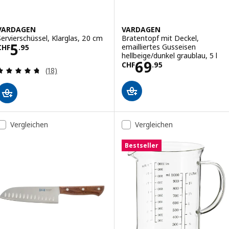
VARDAGEN
VARDAGEN
Servierschüssel, Klarglas, 20 cm
Bratentopf mit Deckel,
Preis CHF 5.95
5
emailliertes Gusseisen
CHF
.
95
hellbeige/dunkel graublau, 5 l
Preis CHF 69.95
69
CHF
.
95
Bewertungen: 4.7 von 5 Sternen. Bewertungen i
(18)
Vergleichen
Vergleichen
Bestseller