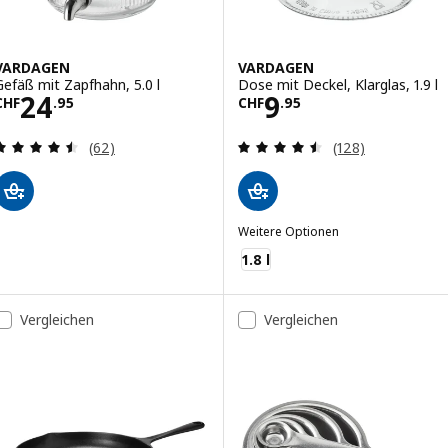
VARDAGEN
VARDAGEN
Gefäß mit Zapfhahn, 5.0 l
Dose mit Deckel, Klarglas, 1.9 l
Preis CHF 24.95
Preis CHF 9.95
24
9
CHF
.
95
CHF
.
95
Bewertungen: 4.5 von 5 Sternen. Bewertungen i
Bewertungen: 4.
(62)
(128)
Weitere Optionen
VARDAGEN
1.8 l
Vergleichen
Vergleichen