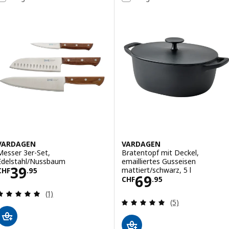
VARDAGEN
VARDAGEN
Messer 3er-Set,
Bratentopf mit Deckel,
Edelstahl/Nussbaum
emailliertes Gusseisen
Preis CHF 39.95
39
mattiert/schwarz, 5 l
CHF
.
95
Preis CHF 69.95
69
CHF
.
95
Bewertungen: 5 von 5 Sternen. Bewertungen ins
(1)
Bewertungen: 5 
(5)