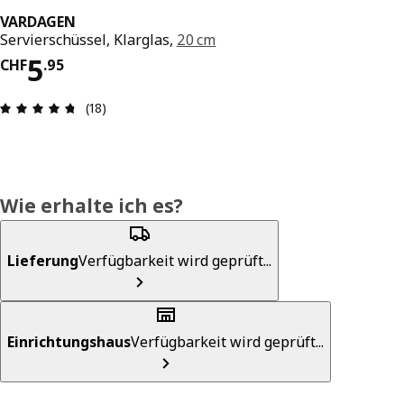
VARDAGEN
Servierschüssel, Klarglas,
20 cm
Preis CHF 5.95
5
CHF
.
95
Bewertung: 4.7 von 5 Sterne Anzahl der Bewert
(18)
Wie erhalte ich es?
Lieferung
Verfügbarkeit wird geprüft...
Einrichtungshaus
Verfügbarkeit wird geprüft...