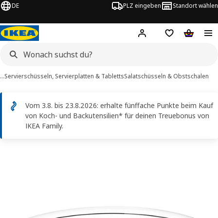
DE
PLZ eingeben
Standort wählen
Hej!
Logge dich ein
Einkaufsliste
Warenko
…
Servierschüsseln, Servierplatten & Tabletts
Salatschüsseln & Obstschalen
Vom 3.8. bis 23.8.2026: erhalte fünffache Punkte beim Kauf
von Koch- und Backutensilien* für deinen Treuebonus von
IKEA Family.
VARDAGEN -Bilder
erspringen