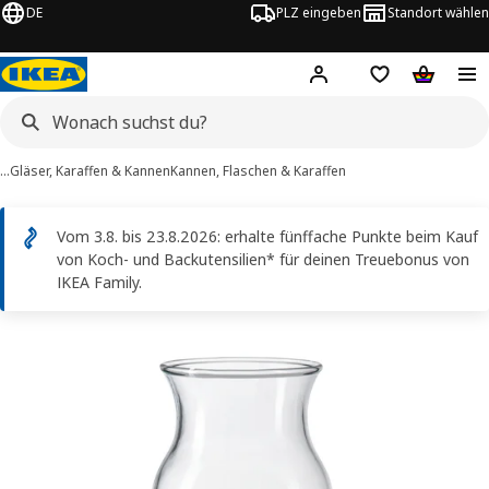
DE
PLZ eingeben
Standort wählen
Hej!
Logge dich ein
Einkaufsliste
Warenko
…
Gläser, Karaffen & Kannen
Kannen, Flaschen & Karaffen
Vom 3.8. bis 23.8.2026: erhalte fünffache Punkte beim Kauf
von Koch- und Backutensilien* für deinen Treuebonus von
IKEA Family.
VARDAGEN -Bilder
erspringen