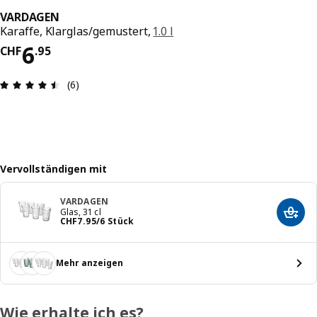
VARDAGEN
Karaffe, Klarglas/gemustert,
1.0 l
Preis CHF 6.95
6
CHF
.
95
Bewertung: 4.5 von 5 Sterne Anzahl der Bewert
(6)
Vervollständigen mit
VARDAGEN
Glas, 31 cl
In de
Preis CHF 7.95/6 Stück
CHF
7
.
95
/6 Stück
Mehr anzeigen
Wie erhalte ich es?