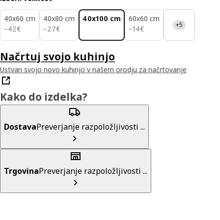
40x60 cm
40x80 cm
40x100 cm
60x60 cm
+5
42€
27€
14€
−
42
€
−
27
€
−
14
€
Načrtuj svojo kuhinjo
Ustvari svojo novo kuhinjo v našem orodju za načrtovanje
Kako do izdelka?
Dostava
Preverjanje razpoložljivosti ...
Trgovina
Preverjanje razpoložljivosti ...