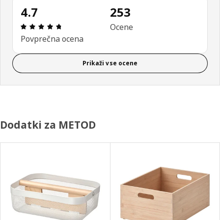
4.7
253
Ocena in komentar: 4.7 od skupno 5 zvezdic. Sku
Ocene
Povprečna ocena
Prikaži vse ocene
Dodatki za METOD