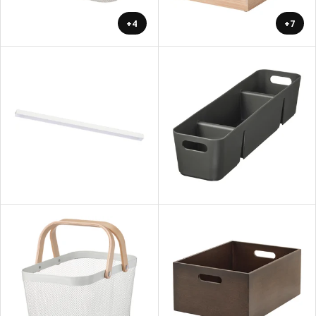
+4
+7