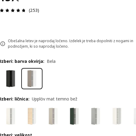
Ocena in komentar: 4.7 od skupno 5 zvezdic. Sku
(253)
Obešalna letev je naprodaj ločeno. Izdelek je treba dopolniti z nogami in
podnožjem, ki so naprodaj ločeno.
Izberi: barva okvirja
:
Bela
Izberi: ličnica
:
Upplöv mat temno bež
Izberi: velikost