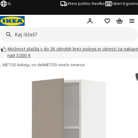
SL
Vnesi poštno številko
Izberi trgovino
Hej!
Prijava ali registrac
Seznam želja
Nakupova
Možnost plačila v do 36 obrokih brez pologa in obresti za nakupe
nad 3.000 €
…
METOD kuhinja, vsi deli
METOD viseče omarice
ke izdelka METOD (4)
či slike