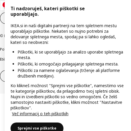
Ti nadzoruješ, kateri piškotki se
uporabljajo.
Nastavitve piškotkov
SL
IKEA.si in naši digitalni partnerji na tem spletnem mestu
uporabljajo piškotke. Nekateri so nujno potrebni za
© Inter IKEA Systems B.V. 1999–2026
delovanje spletnega mesta, spodaj pa si lahko ogledaš,
kateri so neobvezni:
Politika zasebnosti
Pravilnik o piškotkih
Pogoji poslovanja
Podatki o podjetju
Piškotki, ki se uporabljajo za analizo uporabe spletnega
mesta.
Etično odkrivanje varnostnih pomanjkljivosti
Digitalna dostopnost
Piškotki, ki omogočajo prilagajanje spletnega mesta.
Piškotki za namene oglaševanja (trženje ali platforme
družbenih medijev).
Odstop od pogodbe
Odstop od pogodbe (storitve)
Ko klikneš možnost "Sprejmi vse piškotke", namestimo vse
te kategorije piškotkov, da prilagodimo tvoj spletni obisk.
Nujni in izvedbeni piškotki so vedno omogočeni. Če želiš
samostojno nastaviti piškotke, klikni možnost "Nastavitve
piškotkov".
Več informacij o teh piškotkih
Sprejmi vse piškotke