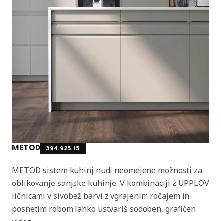
METOD
394.925.15
METOD sistem kuhinj nudi neomejene možnosti za
oblikovanje sanjske kuhinje. V kombinaciji z UPPLÖV
ličnicami v sivobež barvi z vgrajenim ročajem in
posnetim robom lahko ustvariš sodoben, grafičen