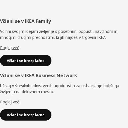
Noga
Včlani se v IKEA Family
Vdihni svojim idejam življenje s posebnimi popusti, navdihom in
mnogimi drugimi prednostmi, ki jih najdeš v trgovini IKEA.
Poglej več
Včlani se brezplačno
Včlani se v IKEA Business Network
Uživaj v številnih edinstvenih ugodnostih za ustvarjanje boljšega
življenja na delovnem mestu.
Poglej več
Včlani se brezplačno