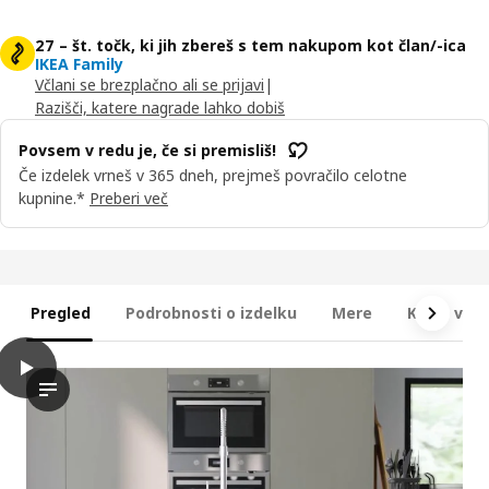
27 – št. točk, ki jih zbereš s tem nakupom kot član/-ica
IKEA Family
Včlani se brezplačno ali se prijavi
|
Razišči, katere nagrade lahko dobiš
Povsem v redu je, če si premisliš!
Če izdelek vrneš v 365 dneh, prejmeš povračilo celotne
kupnine.*
Preberi več
Pregled
Podrobnosti o izdelku
Mere
Kaj je vkl
play
METOD Viseča omarica s policami, bela/Upplöv mat temno bež,
Video prikazuje predstavitev stenske omare s policami iz lini