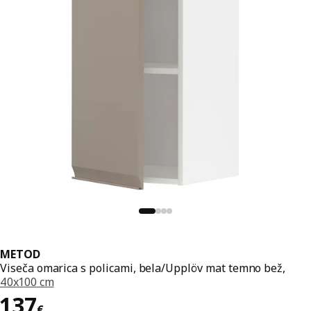
METOD
Viseča omarica s policami, bela/Upplöv mat temno bež,
40x100 cm
Cena 137€
137
€