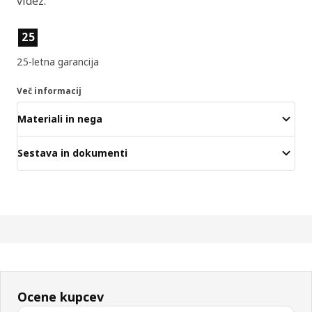
videz.
Lastnosti izdelka
25
25-letna garancija
Več informacij
Materiali in nega
Sestava in dokumenti
Ocene kupcev