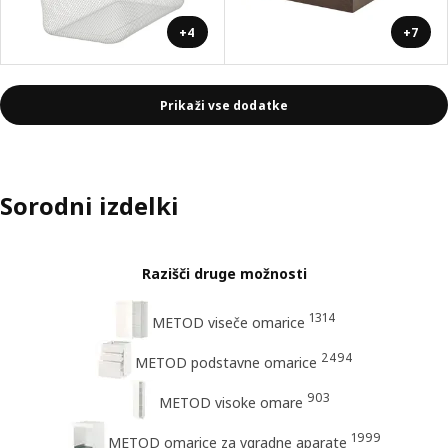
+4
+7
Prikaži vse dodatke
Sorodni izdelki
Razišči druge možnosti
1314
METOD viseče omarice
2494
METOD podstavne omarice
903
METOD visoke omare
1999
METOD omarice za vgradne aparate