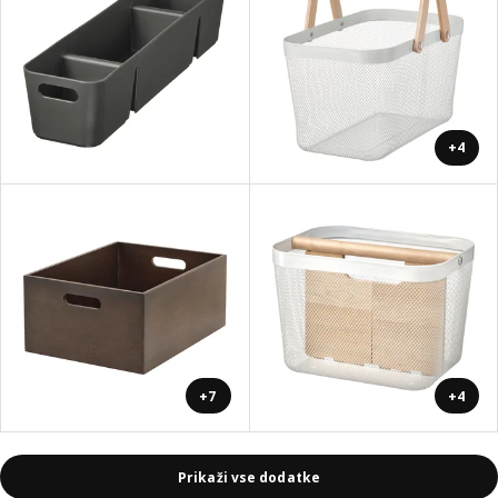
+4
+7
+4
Prikaži vse dodatke