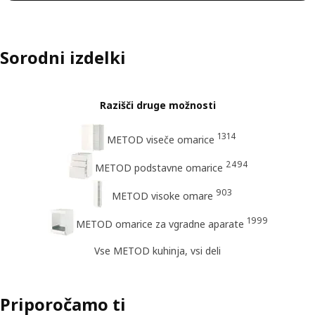
Sorodni izdelki
Razišči druge možnosti
1314
METOD viseče omarice
2494
METOD podstavne omarice
903
METOD visoke omare
1999
METOD omarice za vgradne aparate
Vse METOD kuhinja, vsi deli
Priporočamo ti