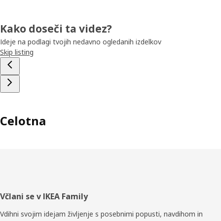
Kako doseči ta videz?
Ideje na podlagi tvojih nedavno ogledanih izdelkov
Skip listing
Celotna
Noga
Včlani se v IKEA Family
Vdihni svojim idejam življenje s posebnimi popusti, navdihom in