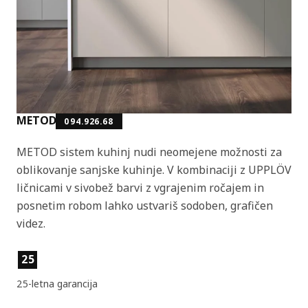
METOD
094.926.68
METOD sistem kuhinj nudi neomejene možnosti za
oblikovanje sanjske kuhinje. V kombinaciji z UPPLÖV
ličnicami v sivobež barvi z vgrajenim ročajem in
posnetim robom lahko ustvariš sodoben, grafičen
videz.
Lastnosti izdelka
25
25-letna garancija