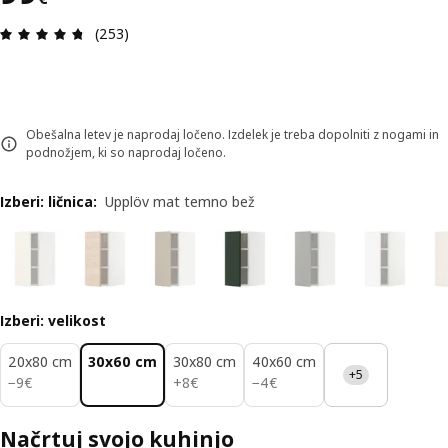
Ocena in komentar: 4.7 od skupno 5 zvezdic. Sku
(253)
Obešalna letev je naprodaj ločeno. Izdelek je treba dopolniti z nogami in
podnožjem, ki so naprodaj ločeno.
Izberi: ličnica
:
Upplöv mat temno bež
Izberi: velikost
20x80 cm
30x60 cm
30x80 cm
40x60 cm
+5
9€
8€
4€
−
9
€
+
8
€
−
4
€
Načrtuj svojo kuhinjo