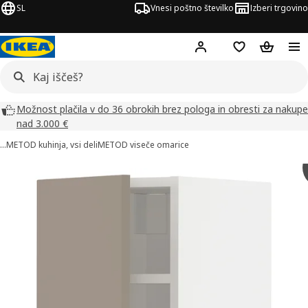
SL
Vnesi poštno številko
Izberi trgovino
Hej!
Prijava ali registrac
Seznam želja
Nakupova
Možnost plačila v do 36 obrokih brez pologa in obresti za nakupe
nad 3.000 €
…
METOD kuhinja, vsi deli
METOD viseče omarice
ke izdelka METOD (4)
či slike