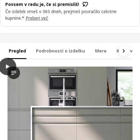
Povsem v redu je, če si premisliš!
Če izdelek vrneš v 365 dneh, prejmeš povračilo celotne
kupnine.*
Preberi več
Pregled
Podrobnosti o izdelku
Mere
Kaj je vkl
play
METOD Viseča omarica s policami, bela/Upplöv mat temno bež,
Video prikazuje predstavitev stenske omare s policami blagovn