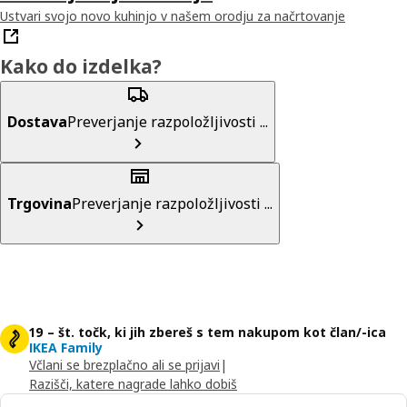
Ustvari svojo novo kuhinjo v našem orodju za načrtovanje
Kako do izdelka?
Dostava
Preverjanje razpoložljivosti ...
Trgovina
Preverjanje razpoložljivosti ...
19 – št. točk, ki jih zbereš s tem nakupom kot član/-ica
IKEA Family
Včlani se brezplačno ali se prijavi
|
Razišči, katere nagrade lahko dobiš