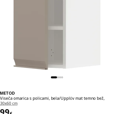
METOD
Viseča omarica s policami, bela/Upplöv mat temno bež,
30x60 cm
Cena 99€
99
€