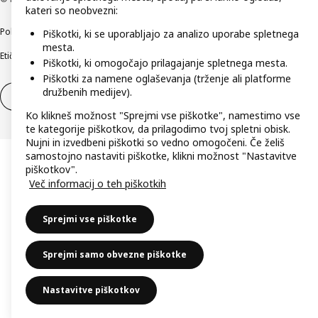
kateri so neobvezni:
Politika zasebnosti
Pravilnik o piškotkih
Pogoji poslovanja
Podatki o podjetju
Piškotki, ki se uporabljajo za analizo uporabe spletnega
mesta.
Etično odkrivanje varnostnih pomanjkljivosti
Digitalna dostopnost
Piškotki, ki omogočajo prilagajanje spletnega mesta.
Piškotki za namene oglaševanja (trženje ali platforme
družbenih medijev).
Odstop od pogodbe
Odstop od pogodbe (storitve)
Ko klikneš možnost "Sprejmi vse piškotke", namestimo vse
te kategorije piškotkov, da prilagodimo tvoj spletni obisk.
Nujni in izvedbeni piškotki so vedno omogočeni. Če želiš
samostojno nastaviti piškotke, klikni možnost "Nastavitve
piškotkov".
Več informacij o teh piškotkih
Sprejmi vse piškotke
Sprejmi samo obvezne piškotke
Nastavitve piškotkov