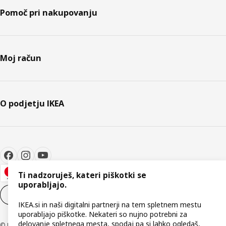
Pomoč pri nakupovanju
Moj račun
O podjetju IKEA
Ti nadzoruješ, kateri piškotki se
uporabljajo.
Nastavitve piškotkov
SL
IKEA.si in naši digitalni partnerji na tem spletnem mestu
uporabljajo piškotke. Nekateri so nujno potrebni za
delovanje spletnega mesta, spodaj pa si lahko ogledaš,
© Inter IKEA Systems B.V. 1999–2026