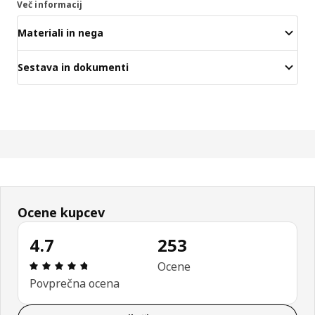
Več informacij
Materiali in nega
Sestava in dokumenti
Ocene kupcev
4.7
253
Ocena in komentar: 4.7 od skupno 5 zvezdic. Sku
Ocene
Povprečna ocena