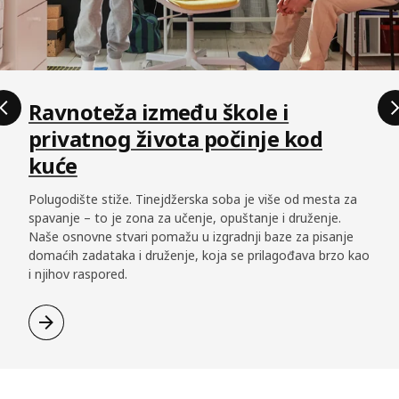
Ravnoteža između škole i
privatnog života počinje kod
kuće
Polugodište stiže. Tinejdžerska soba je više od mesta za
spavanje – to je zona za učenje, opuštanje i druženje.
Naše osnovne stvari pomažu u izgradnji baze za pisanje
domaćih zadataka i druženje, koja se prilagođava brzo kao
i njihov raspored.