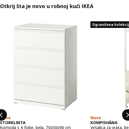
Otkrij šta je novo u robnoj kući IKEA
Preskoči listu
Ograničena kolekci
Novo
Novo
STORKLINTA
KOMPISHÄNG
Komoda s 4 fioke, bela, 70x50x98 cm
Vešalica za vrata, b