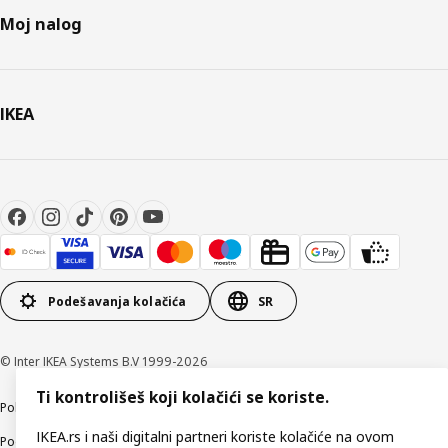
Moj nalog
IKEA
Podešavanja kolačića
SR
© Inter IKEA Systems B.V 1999-2026
Ti kontrolišeš koji kolačići se koriste.
Politika privatnosti
Kako koristimo kolačiće (Cookies)
Načini poslovanja
IKEA.rs i naši digitalni partneri koriste kolačiće na ovom
Podaci o kompaniji IKEA Srbija