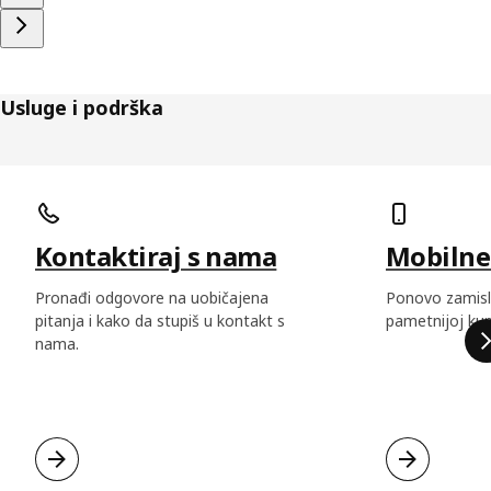
Usluge i podrška
Preskoči listu
Kontaktiraj s nama
Mobilne 
Pronađi odgovore na uobičajena
Ponovo zamisli 
pitanja i kako da stupiš u kontakt s
pametnijoj kupo
nama.