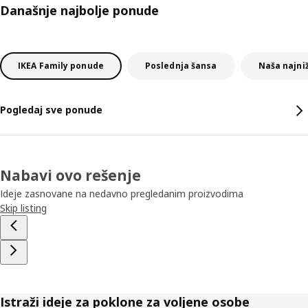
Današnje najbolje ponude
IKEA Family ponude
Poslednja šansa
Naša najni
Pogledaj sve ponude
Nabavi ovo rešenje
Ideje zasnovane na nedavno pregledanim proizvodima
Skip listing
Istraži ideje za poklone za voljene osobe