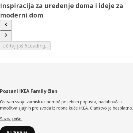
Inspiracija za uređenje doma i ideje za
moderni dom
Učitaj još 6
Loading…
Podnožje
Postani IKEA Family član
Ostvari svoje zamisli uz pomoć posebnih popusta, nadahnuća i
mnoštva sjajnih proizvoda iz robne kuće IKEA. Članstvo je besplatno.
Saznaj više.
Pridruži se