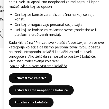
sajtu. Neki su apsolutno neophodni za rad sajta, ali ispod
možeš videti koji su opcioni:
Politika etičnog otkrivanja bezbednosnih nedostataka (responsible
disclosure)
Oni koji se koriste za analizu načina na koji se sajt
koristi.
Digitalna pristupačnost
Oni koji omogućavaju personalizaciju sajta.
Oni koji se koriste za reklamne svrhe (marketinške ili
Povlačenje iz ugovora
Odustani od ugovora (usluge)
platforme društvenih mreža).
Kada klikneš na "Prihvati sve kolačiće", postavljamo sve ove
kategorije kolačića da bismo personalizovali tvoju posetu
na mreži. Neophodni kolačići i kolačići za rad su uvek
omogućeni. Ako želiš da samostalno postaviš kolačiće,
klikni na "Podešavanja kolačića".
Saznaj više o ovim vrstama kolačića
Prihvati sve kolačiće
Prihvati samo neophodne kolačiće
Podešavanja kolačića