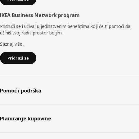
IKEA Business Network program
Pridruži se i uživaj u jedinstvenim benefitima koji će ti pomoći da
učiniš tvoj radni prostor boljim.
Saznaj više.
Pridruži se
Pomoć i podrška
Planiranje kupovine