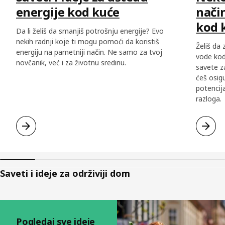
energije kod kuće
nači
kod 
Da li želiš da smanjiš potrošnju energije? Evo
nekih radnji koje ti mogu pomoći da koristiš
Želiš da
energiju na pametniji način. Ne samo za tvoj
vode kod
novčanik, već i za životnu sredinu.
savete 
ćeš osig
potencij
razloga.​
Saveti i ideje za održiviji dom
Preskoči listu
Pogledaj sve ideje