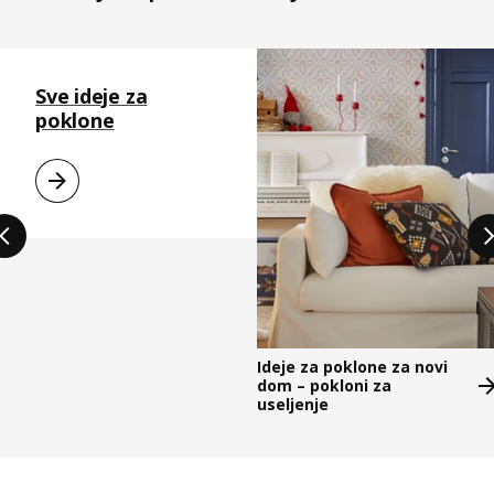
Preskoči listu
Sve ideje za
poklone
Ideje za poklone za novi
dom – pokloni za
useljenje