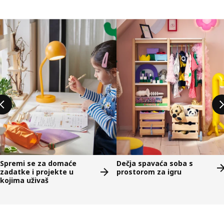
Preskoči listu
Spremi se za domaće
Dečja spavaća soba s
zadatke i projekte u
prostorom za igru
kojima uživaš