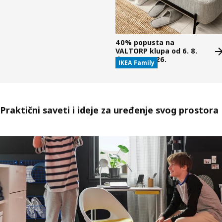
40% popusta na
VALTORP klupa od 6. 8.
do 12. 8. 2026.
IKEA Family
Praktični saveti i ideje za uređenje svog prostora
Preskoči listu