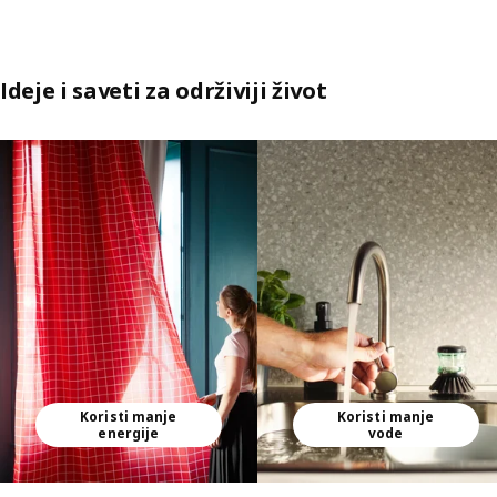
Ideje i saveti za održiviji život
Preskoči pregled
Koristi manje
Koristi manje
energije
vode