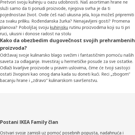
Pretvori svoju kuhinju u oazu udobnosti. Naš asortiman hrane ne
služi samo da ti ponudi proizvode, njegova svrha je da ti
pojednostavi život. Ovde ćeš naći ukusna jela, koja možeš pripremiti
za svaku priliku. Rođendanska žurka? Nenajavljeni gosti? Promena
planova? Poboljšaj svoju
kuhinjsku
rutinu proizvodima koji su ti pri
ruci, ukusni i donose radost na stolu
Kako da obezbedim dugovečnost svojih prehrambenih
proizvoda?
Održavaj svoje kulinarsko blago svežim i fantastičnim pomoću naših
saveta za odlaganje. Investiraj u hermetičke posude za sve ostatke.
Odlaži kvarljive proizvode u pravim uslovima, čime će tvoji sastojci
ostati živopisni kao onog dana kada su doneti kući. Reci „zbogom”
bacanju hrane i „zdravo” kulinarskom savršenstvu.
Podnožje
Postani IKEA Family član
Ostvari svoje zamisli uz pomoć posebnih popusta, nadahnuća i