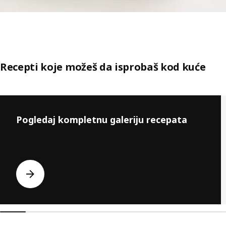
Recepti koje možeš da isprobaš kod kuće
Preskoči pregled
Pogledaj kompletnu galeriju recepata