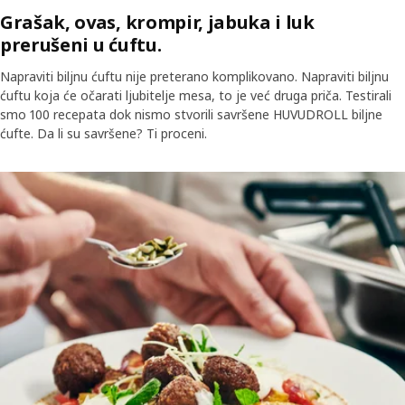
Grašak, ovas, krompir, jabuka i luk
prerušeni u ćuftu.
Napraviti biljnu ćuftu nije preterano komplikovano. Napraviti biljnu
ćuftu koja će očarati ljubitelje mesa, to je već druga priča. Testirali
smo 100 recepata dok nismo stvorili savršene HUVUDROLL biljne
ćufte. Da li su savršene? Ti proceni.