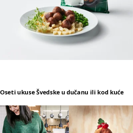
Oseti ukuse Švedske u dučanu ili kod kuće
Preskoči pregled