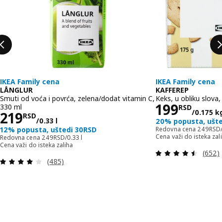
IKEA Family cena
IKEA Family cena
LÅNGLUR
KAFFEREP
Smuti od voća i povrća, zelena/dodat vitamin C,
Keks, u obliku slova,
Cena 199
199
330 ml
RSD
/0.175 k
Cena 219RSD/0.33 l
219
RSD
/0.33 l
20% popusta, ušt
Redovna
12% popusta, uštedi 30RSD
Redovna cena
249
RSD
Redovna cena 249RSD/0.33 l
Cena važi do isteka zal
Redovna cena
249
RSD
/0.33 l
Cena važi do isteka zaliha
Pregle
(652)
Pregled: 3.9 od 5 Zvezdice. Ukupno recenzija:
(485)