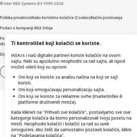
© Inter IKEA Systems B.V 1999-2026
Politika privatnosti
Kako koristimo kolačiće (Cookies)
Načini poslovanja
Podaci o kompaniji IKEA Srbija
Politika etičnog otkrivanja bezbednosnih nedostataka (responsible
Ti kontrolišeš koji kolačići se koriste.
disclosure)
Digitalna pristupačnost
IKEA.rs i naši digitalni partneri koriste kolačiće na ovom
sajtu. Neki su apsolutno neophodni za rad sajta, ali ispod
možeš videti koji su opcioni:
Povlačenje iz ugovora
Odustani od ugovora (usluge)
Oni koji se koriste za analizu načina na koji se sajt
koristi.
Oni koji omogućavaju personalizaciju sajta.
Oni koji se koriste za reklamne svrhe (marketinške ili
platforme društvenih mreža).
Kada klikneš na "Prihvati sve kolačiće", postavljamo sve ove
kategorije kolačića da bismo personalizovali tvoju posetu na
mreži. Neophodni kolačići i kolačići za rad su uvek
omogućeni. Ako želiš da samostalno postaviš kolačiće, klikni
na "Podešavanja kolačića".