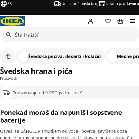
SR
Unesi poštanski broj
Izaberi prodavnicu
Hej!
Prijavi se
Lista želja
Korpa za
Švedska peciva, deserti i kolačići
Mesne pr
Švedska hrana i pića
Proizvodi
Preuzimanje od 0 RSD (vidi uslove)
Ponekad moraš da napuniš i sopstvene
baterije
Osveži se LÅNGLUR smutijem od voća i povrća, savršena doza
energije protiv popodnevne dremljivosti! Ukusan, pun vitamina C i