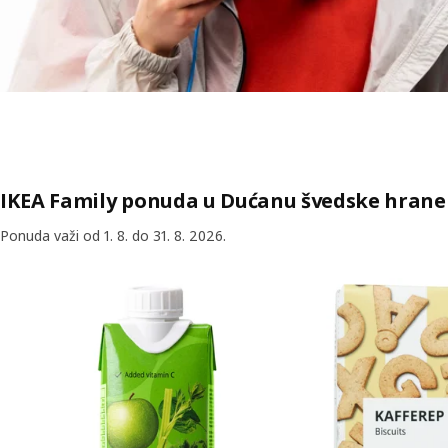
IKEA Family ponuda u Dućanu švedske hrane
Ponuda važi od 1. 8. do 31. 8. 2026.
Preskoči listu