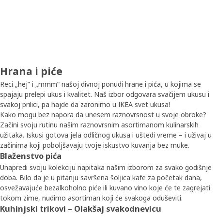
Hrana i piće
Reci „hej” i „mmm” našoj divnoj ponudi hrane i pića, u kojima se
spajaju prelepi ukus i kvalitet. Naš izbor odgovara svačijem ukusu i
svakoj prilici, pa hajde da zaronimo u IKEA svet ukusa!
Kako mogu bez napora da unesem raznovrsnost u svoje obroke?
Začini svoju rutinu našim raznovrsnim asortimanom kulinarskih
užitaka. Iskusi gotova jela odličnog ukusa i uštedi vreme – i uživaj u
začinima koji poboljšavaju tvoje iskustvo kuvanja bez muke.
Blaženstvo pića
Unapredi svoju kolekciju napitaka našim izborom za svako godišnje
doba. Bilo da je u pitanju savršena šoljica kafe za početak dana,
osvežavajuće bezalkoholno piće ili kuvano vino koje će te zagrejati
tokom zime, nudimo asortiman koji će svakoga oduševiti.
Kuhinjski trikovi – Olakšaj svakodnevicu