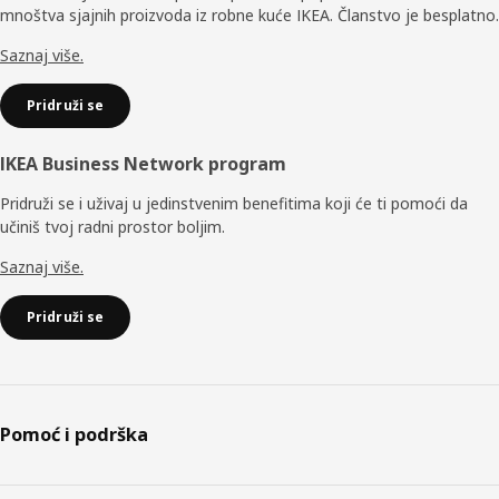
mnoštva sjajnih proizvoda iz robne kuće IKEA. Članstvo je besplatno.
Saznaj više.
Pridruži se
IKEA Business Network program
Pridruži se i uživaj u jedinstvenim benefitima koji će ti pomoći da
učiniš tvoj radni prostor boljim.
Saznaj više.
Pridruži se
Pomoć i podrška