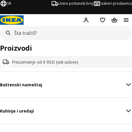
SR
Unesi poštanski broj
Izaberi prodavnicu
Hej!
Prijavi se
Lista želja
Korpa za
Proizvodi
Preuzimanje od 0 RSD (vidi uslove)
Baštenski nameštaj
Kuhinje i uređaji