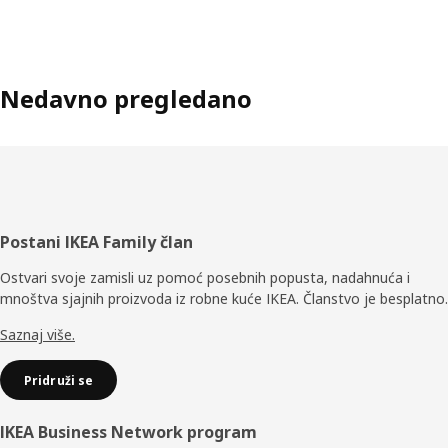
Nedavno pregledano
Podnožje
Postani IKEA Family član
Ostvari svoje zamisli uz pomoć posebnih popusta, nadahnuća i
mnoštva sjajnih proizvoda iz robne kuće IKEA. Članstvo je besplatno.
Saznaj više.
Pridruži se
IKEA Business Network program