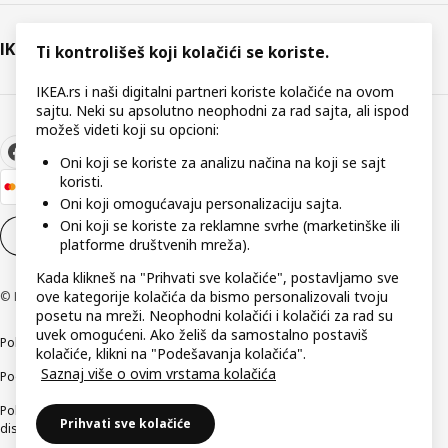
IKEA
Ti kontrolišeš koji kolačići se koriste.
IKEA.rs i naši digitalni partneri koriste kolačiće na ovom
sajtu. Neki su apsolutno neophodni za rad sajta, ali ispod
možeš videti koji su opcioni:
Oni koji se koriste za analizu načina na koji se sajt
koristi.
Oni koji omogućavaju personalizaciju sajta.
Oni koji se koriste za reklamne svrhe (marketinške ili
Podešavanja kolačića
SR
platforme društvenih mreža).
Kada klikneš na "Prihvati sve kolačiće", postavljamo sve
ove kategorije kolačića da bismo personalizovali tvoju
© Inter IKEA Systems B.V 1999-2026
posetu na mreži. Neophodni kolačići i kolačići za rad su
uvek omogućeni. Ako želiš da samostalno postaviš
Politika privatnosti
Kako koristimo kolačiće (Cookies)
Načini poslovanja
kolačiće, klikni na "Podešavanja kolačića".
Saznaj više o ovim vrstama kolačića
Podaci o kompaniji IKEA Srbija
Politika etičnog otkrivanja bezbednosnih nedostataka (responsible
Prihvati sve kolačiće
disclosure)