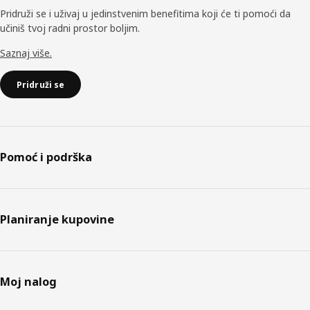
Pridruži se i uživaj u jedinstvenim benefitima koji će ti pomoći da
učiniš tvoj radni prostor boljim.
Saznaj više.
Pridruži se
Pomoć i podrška
Planiranje kupovine
Moj nalog