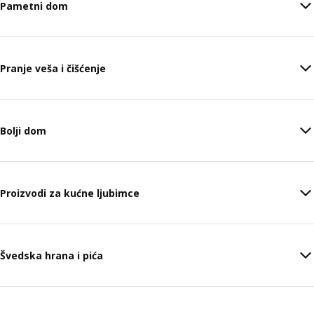
Pametni dom
Pranje veša i čišćenje
Bolji dom
Proizvodi za kućne ljubimce
Švedska hrana i pića