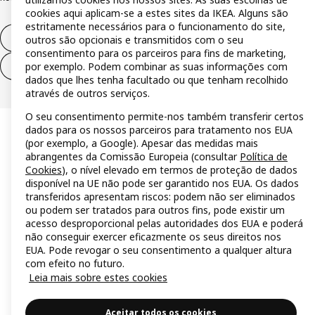
cookies aqui aplicam-se a estes sites da IKEA. Alguns são
estritamente necessários para o funcionamento do site,
Direito de livre resolução
outros são opcionais e transmitidos com o seu
consentimento para os parceiros para fins de marketing,
por exemplo. Podem combinar as suas informações com
Direito de livre resolução (serviços)
dados que lhes tenha facultado ou que tenham recolhido
através de outros serviços.
O seu consentimento permite-nos também transferir certos
dados para os nossos parceiros para tratamento nos EUA
(por exemplo, a Google). Apesar das medidas mais
abrangentes da Comissão Europeia (consultar
Política de
Cookies
), o nível elevado em termos de proteção de dados
disponível na UE não pode ser garantido nos EUA. Os dados
transferidos apresentam riscos: podem não ser eliminados
ou podem ser tratados para outros fins, pode existir um
acesso desproporcional pelas autoridades dos EUA e poderá
não conseguir exercer eficazmente os seus direitos nos
EUA. Pode revogar o seu consentimento a qualquer altura
com efeito no futuro.
Leia mais sobre estes cookies
Aceitar todos os cookies