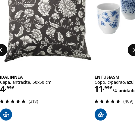
IDALINNEA
ENTUSIASM
Capa, antracite, 50x50 cm
Copo, c/padrão/azul,
Preço 4,99€
Preço 11,
4
11
,
99
€
,
99
€
/4 unidad
Avaliação: 4.8 fora de 5 estrelas. Total de avaliaç
Avalia
(218)
(409)