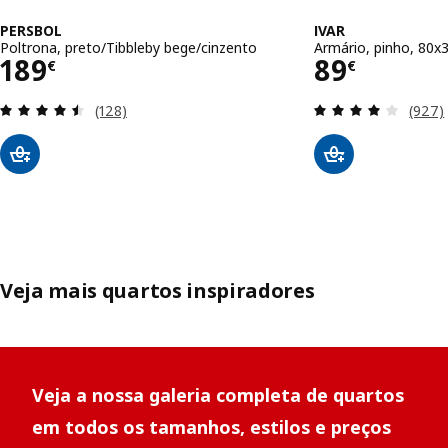
PERSBOL
IVAR
Poltrona, preto/Tibbleby bege/cinzento
Armário, pinho, 80x
Preço 189€
Preço 89€
189
89
€
€
Avaliação: 4.5 fora de 5 estrelas. Total de avaliaç
Avalia
(128)
(927)
Veja mais quartos inspiradores
Veja a nossa galeria completa de quartos
em todos os tamanhos, estilos e preços