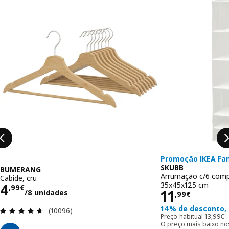
Promoção IKEA Fa
SKUBB
BUMERANG
Arrumação c/6 comp
Cabide, cru
Preço 4,99€/8 unidades
35x45x125 cm
4
,
99
€
Preço 11,
11
/8 unidades
,
99
€
14% de desconto,
Avaliação: 4.6 fora de 5 estrelas. Total de avaliaç
(10096)
Preço ha
Preço habitual
13
,
99
€
O preço mais baixo no