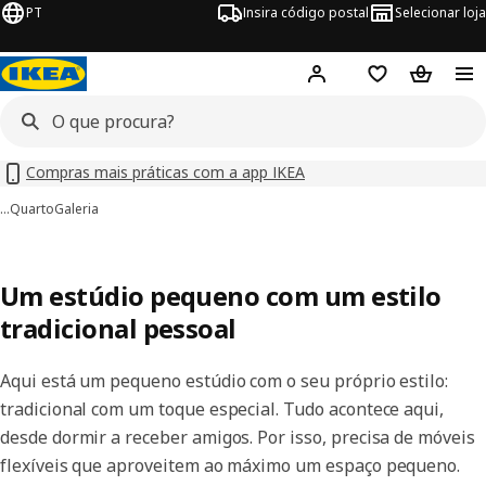
PT
Insira código postal
Selecionar loja
Hej!
Inicie sessão
Favoritos
Cesto de
Compras mais práticas com a app IKEA
…
Quarto
Galeria
Um estúdio pequeno com um estilo
tradicional pessoal
Aqui está um pequeno estúdio com o seu próprio estilo:
tradicional com um toque especial. Tudo acontece aqui,
desde dormir a receber amigos. Por isso, precisa de móveis
flexíveis que aproveitem ao máximo um espaço pequeno.