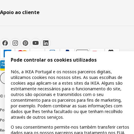
Apoio ao cliente
Pode controlar os cookies utilizados
Nós, a IKEA Portugal e os nossos parceiros digitais,
utilizamos cookies nos nossos sites. As suas escolhas de
Definições de cookies
PT
cookies aqui aplicam-se a estes sites da IKEA. Alguns são
estritamente necessários para o funcionamento do site,
outros são opcionais e transmitidos com o seu
© Inter IKEA Systems B.V 1999-2026
consentimento para os parceiros para fins de marketing,
por exemplo. Podem combinar as suas informações com
Política de privacidade
Política de cookies
Termos de utilização
dados que lhes tenha facultado ou que tenham recolhido
através de outros serviços.
Política de divulgação responsável
Livro de reclamações
O seu consentimento permite-nos também transferir certos
Reclamações e resolução de litígios
dados para os nossos parceiros para tratamento nos EUA