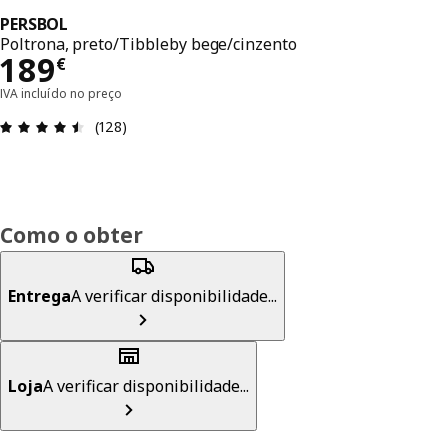
PERSBOL
Poltrona, preto/Tibbleby bege/cinzento
Preço 189€
189
€
IVA incluído no preço
Avaliações: 4.5 de 5 estrelas. Total de comentári
(128)
Como o obter
Entrega
A verificar disponibilidade...
Loja
A verificar disponibilidade...