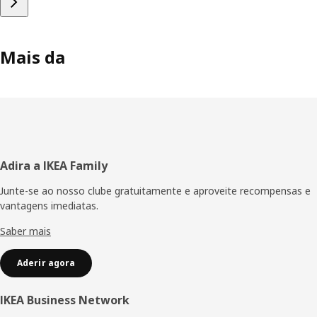
Mais da
Rodapé
Adira a IKEA Family
Junte-se ao nosso clube gratuitamente e aproveite recompensas e
vantagens imediatas.
Saber mais
Aderir agora
IKEA Business Network