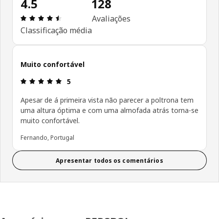
4.5
128
Avaliações: 4.5 de 5 estrelas. Total de comentári
Avaliações
Classificação média
Muito confortável
Avaliações: 5 de 5 estrelas.
5
Apesar de á primeira vista não parecer a poltrona tem
uma altura óptima e com uma almofada atrás torna-se
muito confortável.
Fernando, Portugal
Apresentar todos os comentários