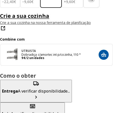
22,40€
9,60€
9,60€
−
22
,
40
€
−
9
,
60
€
+
9
,
60
€
Crie a sua cozinha
Crie a sua cozinha na nossa ferramenta de planificação
Combine com
UTRUSTA
Dobradiça c/amortec int p/cozinha, 110 °
Adici
Preço 9€/2 unidades
9
€
/2 unidades
Como o obter
Entrega
A verificar disponibilidade...