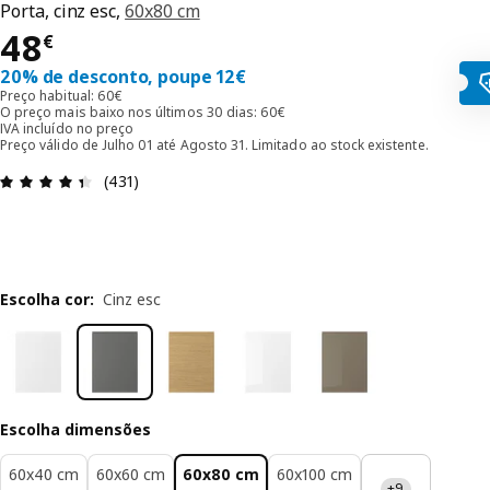
Porta, cinz esc,
60x80 cm
Preço 48€
48
€
20% de desconto, poupe 12€
Preço habitual: 60€
O preço mais baixo nos últimos 30 dias: 60€
IVA incluído no preço
Preço válido de Julho 01 até Agosto 31. Limitado ao stock existente.
Avaliações: 4.4 de 5 estrelas. Total de comentári
(431)
Escolha cor
:
Cinz esc
Escolha dimensões
60x40 cm
60x60 cm
60x80 cm
60x100 cm
+9