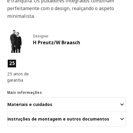
e tranquila. Os puxadores integrados combinam
perfeitamente com o design, realçando o aspeto
minimalista.
Designer
H Preutz/W Braasch
Características dos produtos
25
25 anos de
garantia
Mais informações
Materiais e cuidados
Instruções de montagem e outros documentos