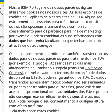
Nós, a IKEA Portugal e os nossos parceiros digitais,
Definições de cookies
PT
utilizamos cookies nos nossos sites. As suas escolhas de
cookies aqui aplicam-se a estes sites da IKEA. Alguns são
estritamente necessários para o funcionamento do site,
© Inter IKEA Systems B.V 1999-2026
outros são opcionais e transmitidos com o seu
consentimento para os parceiros para fins de marketing,
por exemplo. Podem combinar as suas informações com
Política de privacidade
Política de cookies
Termos de utilização
dados que lhes tenha facultado ou que tenham recolhido
através de outros serviços.
Política de divulgação responsável
Livro de reclamações
O seu consentimento permite-nos também transferir certos
Reclamações e resolução de litígios
dados para os nossos parceiros para tratamento nos EUA
(por exemplo, a Google). Apesar das medidas mais
abrangentes da Comissão Europeia (consultar
Política de
Direito de livre resolução
Cookies
), o nível elevado em termos de proteção de dados
disponível na UE não pode ser garantido nos EUA. Os dados
Direito de livre resolução (serviços)
transferidos apresentam riscos: podem não ser eliminados
ou podem ser tratados para outros fins, pode existir um
acesso desproporcional pelas autoridades dos EUA e poderá
não conseguir exercer eficazmente os seus direitos nos
EUA. Pode revogar o seu consentimento a qualquer altura
com efeito no futuro.
Leia mais sobre estes cookies