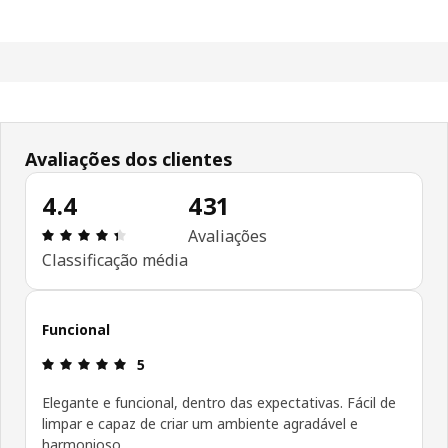
Avaliações dos clientes
4.4
431
Avaliações: 4.4 de 5 estrelas. Total de comentári
Avaliações
Classificação média
Funcional
Avaliações: 5 de 5 estrelas.
5
Elegante e funcional, dentro das expectativas. Fácil de
limpar e capaz de criar um ambiente agradável e
harmonioso.