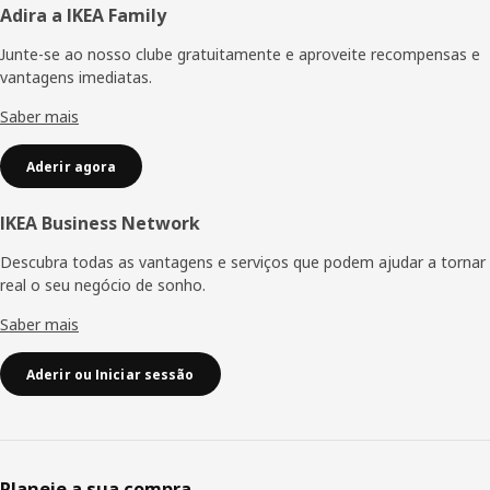
Rodapé
Adira a IKEA Family
Junte-se ao nosso clube gratuitamente e aproveite recompensas e
vantagens imediatas.
Saber mais
Aderir agora
IKEA Business Network
Descubra todas as vantagens e serviços que podem ajudar a tornar
real o seu negócio de sonho.
Saber mais
Aderir ou Iniciar sessão
Planeie a sua compra