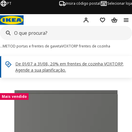
PT
Insira código postal
Selecionar loja
Hej!
Inicie sessão
Favoritos
Cesto de
…
METOD portas e frentes de gaveta
VOXTORP frentes de cozinha
De 01/07 a 31/08, 20% em frentes de cozinha VOXTORP.
Agende a sua planificação.
imagens de VOXTORP
 imagens
Mais vendido