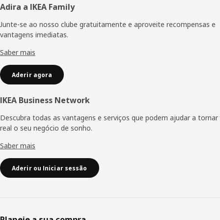
Rodapé
Adira a IKEA Family
Junte-se ao nosso clube gratuitamente e aproveite recompensas e
vantagens imediatas.
Saber mais
Aderir agora
IKEA Business Network
Descubra todas as vantagens e serviços que podem ajudar a tornar
real o seu negócio de sonho.
Saber mais
Aderir ou Iniciar sessão
Planeie a sua compra