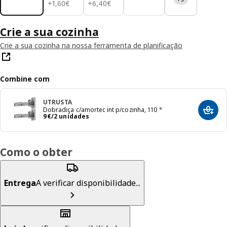
1,60€
6,40€
+
1
,
60
€
+
6
,
40
€
Crie a sua cozinha
Crie a sua cozinha na nossa ferramenta de planificação
Combine com
UTRUSTA
Dobradiça c/amortec int p/cozinha, 110 °
Adici
Preço 9€/2 unidades
9
€
/2 unidades
Como o obter
Entrega
A verificar disponibilidade...