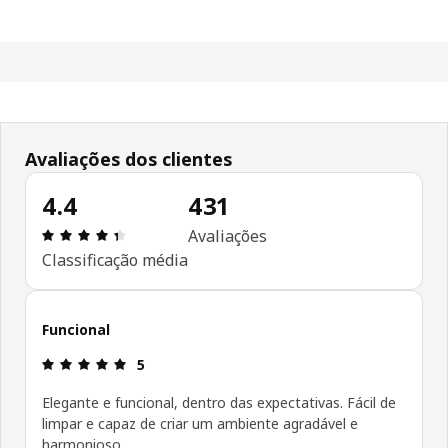
Avaliações dos clientes
4.4
431
Avaliações: 4.4 de 5 estrelas. Total de comentári
Avaliações
Classificação média
Funcional
Avaliações: 5 de 5 estrelas.
5
Elegante e funcional, dentro das expectativas. Fácil de
limpar e capaz de criar um ambiente agradável e
harmonioso.