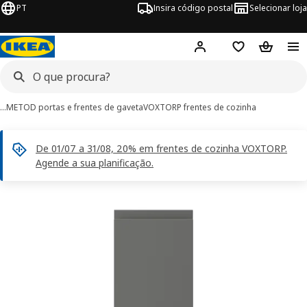
PT
Insira código postal
Selecionar loja
Hej!
Inicie sessão
Favoritos
Cesto de
…
METOD portas e frentes de gaveta
VOXTORP frentes de cozinha
De 01/07 a 31/08, 20% em frentes de cozinha VOXTORP.
Agende a sua planificação.
imagens de VOXTORP
 imagens