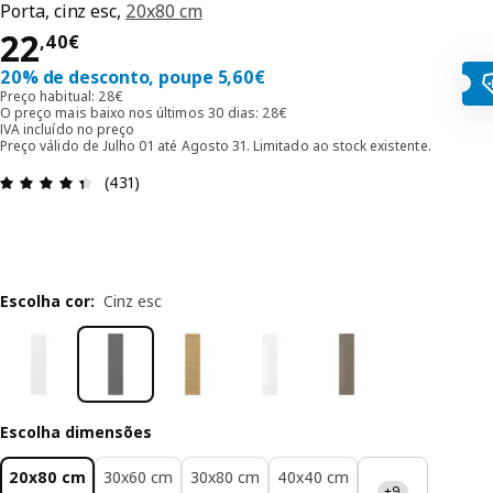
Porta, cinz esc,
20x80 cm
Preço 22,40€
22
,
40
€
20% de desconto, poupe 5,60€
Preço habitual: 28€
O preço mais baixo nos últimos 30 dias: 28€
IVA incluído no preço
Preço válido de Julho 01 até Agosto 31. Limitado ao stock existente.
Avaliações: 4.4 de 5 estrelas. Total de comentári
(431)
Escolha cor
:
Cinz esc
Escolha dimensões
20x80 cm
30x60 cm
30x80 cm
40x40 cm
+9