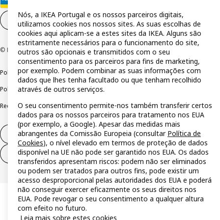
Nós, a IKEA Portugal e os nossos parceiros digitais,
Definições de cookies
PT
utilizamos cookies nos nossos sites. As suas escolhas de
cookies aqui aplicam-se a estes sites da IKEA. Alguns são
estritamente necessários para o funcionamento do site,
© Inter IKEA Systems B.V 1999-2026
outros são opcionais e transmitidos com o seu
consentimento para os parceiros para fins de marketing,
por exemplo. Podem combinar as suas informações com
Política de privacidade
Política de cookies
Termos de utilização
dados que lhes tenha facultado ou que tenham recolhido
através de outros serviços.
Política de divulgação responsável
Livro de reclamações
O seu consentimento permite-nos também transferir certos
Reclamações e resolução de litígios
dados para os nossos parceiros para tratamento nos EUA
(por exemplo, a Google). Apesar das medidas mais
abrangentes da Comissão Europeia (consultar
Política de
Direito de livre resolução
Cookies
), o nível elevado em termos de proteção de dados
disponível na UE não pode ser garantido nos EUA. Os dados
Direito de livre resolução (serviços)
transferidos apresentam riscos: podem não ser eliminados
ou podem ser tratados para outros fins, pode existir um
acesso desproporcional pelas autoridades dos EUA e poderá
não conseguir exercer eficazmente os seus direitos nos
EUA. Pode revogar o seu consentimento a qualquer altura
com efeito no futuro.
Leia mais sobre estes cookies