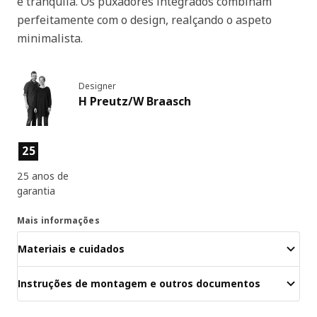
e tranquila. Os puxadores integrados combinam
perfeitamente com o design, realçando o aspeto
minimalista.
Designer
H Preutz/W Braasch
Características dos produtos
25
25 anos de
garantia
Mais informações
Materiais e cuidados
Instruções de montagem e outros documentos