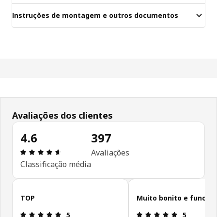
Instruções de montagem e outros documentos
Avaliações dos clientes
4.6
397
Avaliações: 4.6 de 5 estrelas. Total de comentári
Avaliações
Classificação média
Ignorar avaliações de cliente
TOP
Muito bonito e funcion
Avaliações: 5 de 5 estrelas.
Avaliações: 
5
5