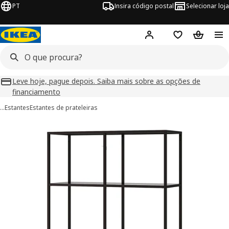
PT
Insira código postal
Selecionar loja
Hej!
Inicie sessão
Favoritos
Cesto de
Leve hoje, pague depois. Saiba mais sobre as opções de
financiamento
…
Estantes
Estantes de prateleiras
imagens de VITTSJÖ
 imagens