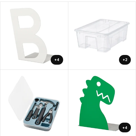
+4
+2
+4