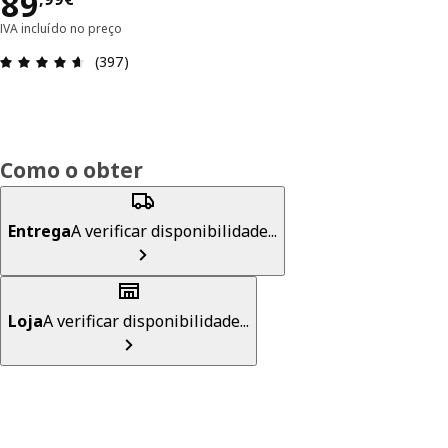
Preço 89,99€
89
IVA incluído no preço
Avaliações: 4.6 de 5 estrelas. Total de comentári
(397)
Como o obter
Entrega
A verificar disponibilidade...
Loja
A verificar disponibilidade...