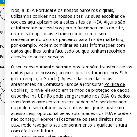
Nós, a IKEA Portugal e os nossos parceiros digitais,
Definições de cookies
PT
utilizamos cookies nos nossos sites. As suas escolhas de
cookies aqui aplicam-se a estes sites da IKEA. Alguns são
estritamente necessários para o funcionamento do site,
© Inter IKEA Systems B.V 1999-2026
outros são opcionais e transmitidos com o seu
consentimento para os parceiros para fins de marketing,
por exemplo. Podem combinar as suas informações com
Política de privacidade
Política de cookies
Termos de utilização
dados que lhes tenha facultado ou que tenham recolhido
através de outros serviços.
Política de divulgação responsável
Livro de reclamações
O seu consentimento permite-nos também transferir certos
Reclamações e resolução de litígios
dados para os nossos parceiros para tratamento nos EUA
(por exemplo, a Google). Apesar das medidas mais
abrangentes da Comissão Europeia (consultar
Política de
Direito de livre resolução
Cookies
), o nível elevado em termos de proteção de dados
disponível na UE não pode ser garantido nos EUA. Os dados
Direito de livre resolução (serviços)
transferidos apresentam riscos: podem não ser eliminados
ou podem ser tratados para outros fins, pode existir um
acesso desproporcional pelas autoridades dos EUA e poderá
não conseguir exercer eficazmente os seus direitos nos
EUA. Pode revogar o seu consentimento a qualquer altura
com efeito no futuro.
Leia mais sobre estes cookies