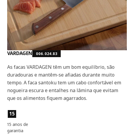
VARDAGEN
006.024.83
As facas VARDAGEN têm um bom equilíbrio, são
duradouras e mantêm-se afiadas durante muito
tempo. A faca santoku tem um cabo confortável em
nogueira escura e entalhes na lâmina que evitam
que os alimentos fiquem agarrados.
Características dos produtos
15
15 anos de
garantia