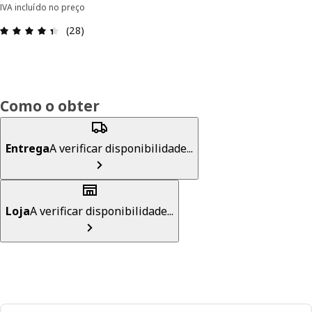
IVA incluído no preço
Avaliações: 4.4 de 5 estrelas. Total de comentári
(28)
Como o obter
Entrega
A verificar disponibilidade...
Loja
A verificar disponibilidade...