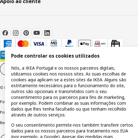
Apoio ao cliente
Pode controlar os cookies utilizados
Nós, a IKEA Portugal e os nossos parceiros digitais,
Definições de cookies
PT
utilizamos cookies nos nossos sites. As suas escolhas de
cookies aqui aplicam-se a estes sites da IKEA. Alguns são
estritamente necessários para o funcionamento do site,
© Inter IKEA Systems B.V 1999-2026
outros são opcionais e transmitidos com o seu
consentimento para os parceiros para fins de marketing,
Política de privacidade
Política de cookies
Termos de utilização
por exemplo. Podem combinar as suas informações com
dados que lhes tenha facultado ou que tenham recolhido
Política de divulgação responsável
Livro de reclamações
através de outros serviços.
Reclamações e resolução de litígios
O seu consentimento permite-nos também transferir certos
dados para os nossos parceiros para tratamento nos EUA
(por exemplo, a Google). Apesar das medidas mais