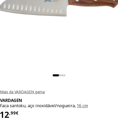
Mais da VARDAGEN gama
VARDAGEN
Faca santoku, aço inoxidável/nogueira,
16 cm
Preço 12,99€
12
,
99
€