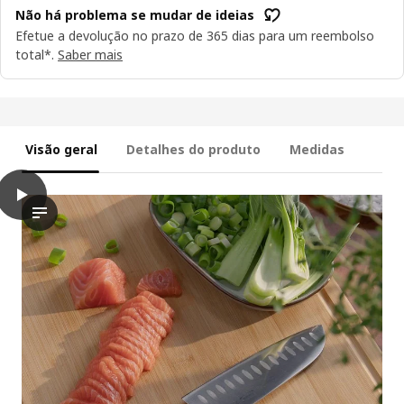
Não há problema se mudar de ideias
Efetue a devolução no prazo de 365 dias para um reembolso
total*.
Saber mais
Visão geral
Detalhes do produto
Medidas
play
VARDAGEN Faca santoku, aço inoxidável/nogueira, 16 cm
O vídeo mostra uma pessoa preparando comida enquanto usa uma