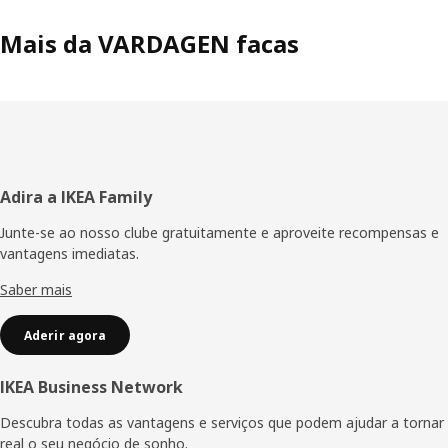
Mais da VARDAGEN facas
Rodapé
Adira a IKEA Family
Junte-se ao nosso clube gratuitamente e aproveite recompensas e
vantagens imediatas.
Saber mais
Aderir agora
IKEA Business Network
Descubra todas as vantagens e serviços que podem ajudar a tornar
real o seu negócio de sonho.