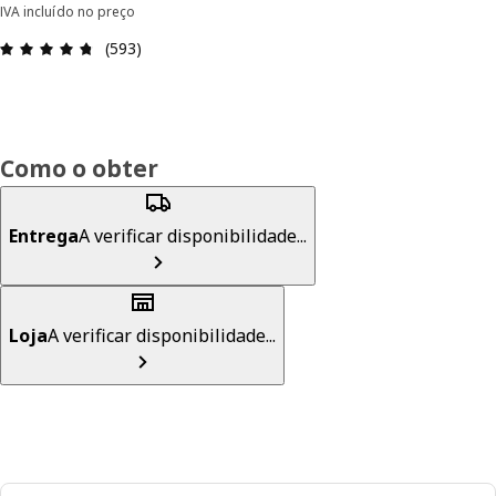
IVA incluído no preço
Avaliações: 4.7 de 5 estrelas. Total de comentári
(593)
Como o obter
Entrega
A verificar disponibilidade...
Loja
A verificar disponibilidade...