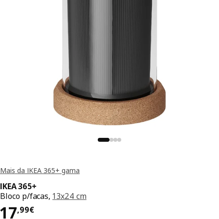
Mais da IKEA 365+ gama
IKEA 365+
Bloco p/facas,
13x24 cm
Preço 17,99€
17
,
99
€