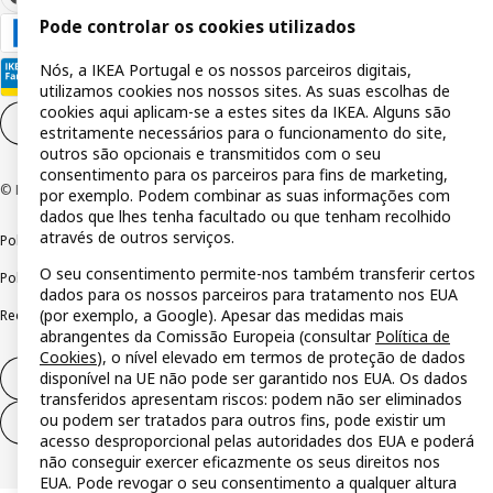
Pode controlar os cookies utilizados
Nós, a IKEA Portugal e os nossos parceiros digitais,
utilizamos cookies nos nossos sites. As suas escolhas de
cookies aqui aplicam-se a estes sites da IKEA. Alguns são
Definições de cookies
PT
estritamente necessários para o funcionamento do site,
outros são opcionais e transmitidos com o seu
consentimento para os parceiros para fins de marketing,
© Inter IKEA Systems B.V 1999-2026
por exemplo. Podem combinar as suas informações com
dados que lhes tenha facultado ou que tenham recolhido
através de outros serviços.
Política de privacidade
Política de cookies
Termos de utilização
O seu consentimento permite-nos também transferir certos
Política de divulgação responsável
Livro de reclamações
dados para os nossos parceiros para tratamento nos EUA
(por exemplo, a Google). Apesar das medidas mais
Reclamações e resolução de litígios
abrangentes da Comissão Europeia (consultar
Política de
Cookies
), o nível elevado em termos de proteção de dados
disponível na UE não pode ser garantido nos EUA. Os dados
Direito de livre resolução
transferidos apresentam riscos: podem não ser eliminados
ou podem ser tratados para outros fins, pode existir um
Direito de livre resolução (serviços)
acesso desproporcional pelas autoridades dos EUA e poderá
não conseguir exercer eficazmente os seus direitos nos
EUA. Pode revogar o seu consentimento a qualquer altura