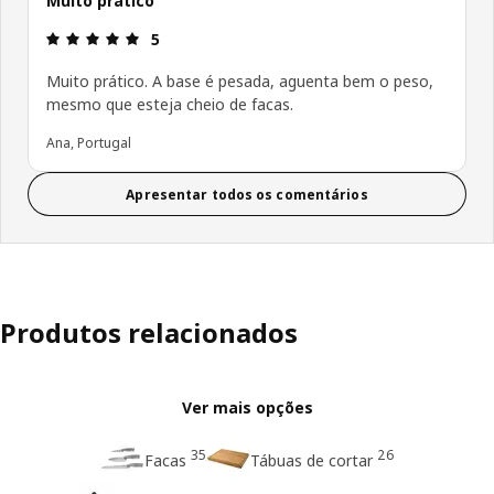
Muito prático
Avaliações: 5 de 5 estrelas.
5
Muito prático. A base é pesada, aguenta bem o peso,
mesmo que esteja cheio de facas.
Ana, Portugal
Apresentar todos os comentários
Produtos relacionados
Ver mais opções
35
26
Facas
Tábuas de cortar