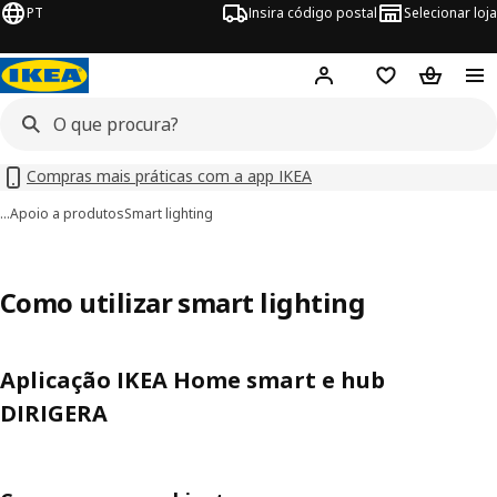
PT
Insira código postal
Selecionar loja
Hej!
Inicie sessão
Favoritos
Cesto de
Compras mais práticas com a app IKEA
…
Apoio a produtos
Smart lighting
Como utilizar smart lighting
Aplicação IKEA Home smart e hub
DIRIGERA