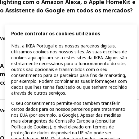
lighting com o Amazon Alexa, o Apple HomeKit e
o Assistente do Google em todos os mercados?
Pode controlar os cookies utilizados
Ver resposta
Nós, a IKEA Portugal e os nossos parceiros digitais,
utilizamos cookies nos nossos sites. As suas escolhas de
cookies aqui aplicam-se a estes sites da IKEA. Alguns são
estritamente necessários para o funcionamento do site,
A Amazon, a Apple e a Google vão ter acesso aos
outros são opcionais e transmitidos com o seu
meus dados quando eu usar os seus produtos
consentimento para os parceiros para fins de marketing,
por exemplo. Podem combinar as suas informações com
com os meus produtos IKEA smart lighting?
dados que lhes tenha facultado ou que tenham recolhido
através de outros serviços.
O seu consentimento permite-nos também transferir
certos dados para os nossos parceiros para tratamento
Ver resposta
nos EUA (por exemplo, a Google). Apesar das medidas
mais abrangentes da Comissão Europeia (consultar
Política de Cookies
), o nível elevado em termos de
proteção de dados disponível na UE não pode ser
Os produtos IKEA smart lighting são compatíveis
garantido nos EUA. Os dados transferidos apresentam