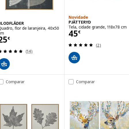
Novidade
PJÄTTERYD
BLODFLÄDER
Tela, cidade grande, 118x78 cm
Quadro, flor de laranjeira, 40x50
Preço 45€
45
€
cm
Preço 25€
25
€
Avaliação: 5 fora
(2)
Avaliação: 4.9 fora de 5 estrelas. Total de avaliaçõ
(14)
Comparar
Comparar