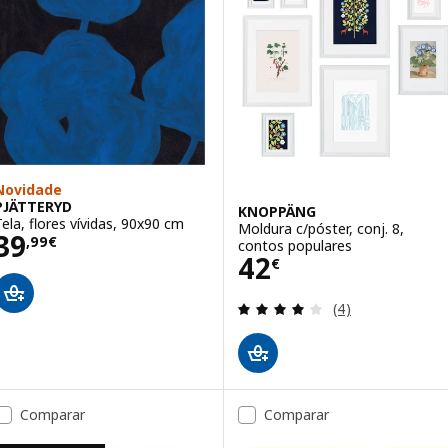
Novidade
PJÄTTERYD
KNOPPÄNG
Tela, flores vívidas, 90x90 cm
Moldura c/póster, conj. 8,
Preço 39,99€
39
,
99
€
contos populares
Preço 42€
42
€
Avaliação: 4 fora
(4)
Comparar
Comparar