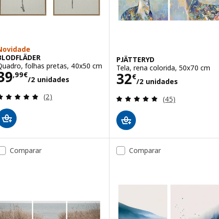
Novidade
BLODFLÄDER
PJÄTTERYD
Quadro, folhas pretas, 40x50 cm
Tela, rena colorida, 50x70 cm
Preço 39,99€/2 unidades
39
Preço 32€/2 un
32
,
99
€
€
/2 unidades
/2 unidades
Avaliação: 5 fora de 5 estrelas. Total de avaliações
(2)
Avaliação: 4.9 fo
(45)
Comparar
Comparar