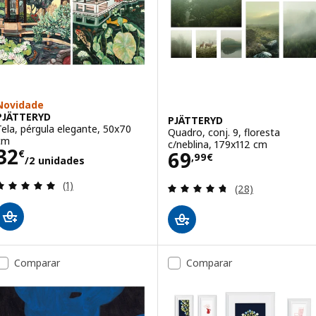
Novidade
PJÄTTERYD
PJÄTTERYD
Tela, pérgula elegante, 50x70
Quadro, conj. 9, floresta
cm
c/neblina, 179x112 cm
Preço 32€/2 unidades
32
Preço 69,99€
69
€
,
99
€
/2 unidades
Avaliação: 5 fora de 5 estrelas. Total de avaliações
(1)
Avaliação: 4.7 fo
(28)
Comparar
Comparar