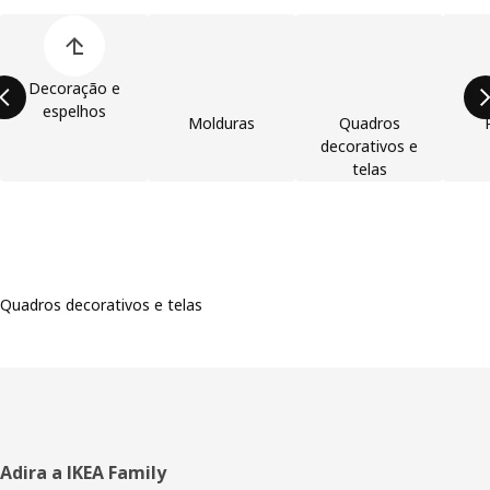
Ignorar lista de categorias de produtos
Decoração e
espelhos
Molduras
Quadros
decorativos e
telas
Quadros decorativos e telas
Rodapé
Adira a IKEA Family