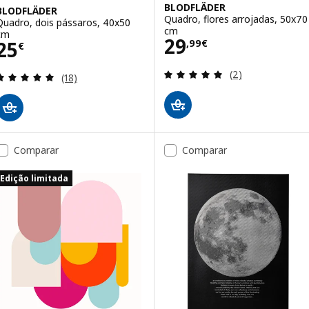
BLODFLÄDER
BLODFLÄDER
Quadro, flores arrojadas, 50x70
Quadro, dois pássaros, 40x50
cm
cm
Preço 29,99€
29
Preço 25€
25
,
99
€
€
Avaliação: 5 fora
(2)
Avaliação: 4.9 fora de 5 estrelas. Total de avaliaçõ
(18)
Comparar
Comparar
Edição limitada