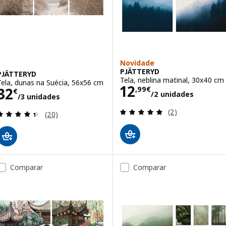
Novidade
PJÄTTERYD
PJÄTTERYD
Tela, neblina matinal, 30x40 cm
Tela, dunas na Suécia, 56x56 cm
Preço 12,99€/2
12
Preço 32€/3 unidades
32
,
99
€
€
/2 unidades
/3 unidades
Avaliação: 5 fora
(2)
Avaliação: 4.4 fora de 5 estrelas. Total de avaliaçõ
(20)
Comparar
Comparar