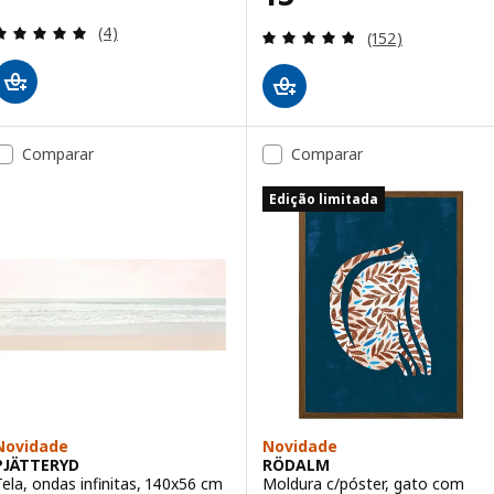
Avaliação: 5 fora de 5 estrelas. Total de avaliações
(4)
Avaliação: 4.8 fo
(152)
Comparar
Comparar
Edição limitada
Novidade
Novidade
PJÄTTERYD
RÖDALM
Tela, ondas infinitas, 140x56 cm
Moldura c/póster, gato com