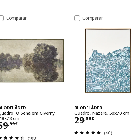
Avançar para os resultados
Lista de resultados
Comparar
Comparar
BLODFLÄDER
BLODFLÄDER
Quadro, O Sena em Giverny,
Quadro, Nazaré, 50x70 cm
Preço 29,99€
29
118x78 cm
,
99
€
Preço 59,99€
59
,
99
€
Avaliação: 4.9 fo
(40)
Avaliação: 4.5 fora de 5 estrelas. Total de avaliaçõ
(108)