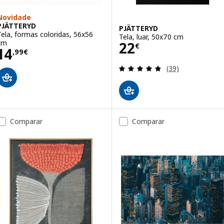
Novidade
PJÄTTERYD
PJÄTTERYD
Tela, formas coloridas, 56x56
Tela, luar, 50x70 cm
Preço 22€
cm
22
€
Preço 14,99€
14
,
99
€
Avaliação: 4.8 fo
(39)
Comparar
Comparar