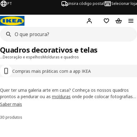
PT
Insira código postal
Selecionar loja
Hej!
Inicie sessão
Favoritos
Cesto de
Quadros decorativos e telas
…
Decoração e espelhos
Molduras e quadros
Compras mais práticas com a app IKEA
Quer ter uma galeria arte em casa? Conheça os nossos quadros
prontos a pendurar ou as
molduras
onde pode colocar fotografias
que vão falar por si mesmas. Só precisa de algum espaço na parede,
Saber mais
que nós temos uma vasta gama de quadros que pode pendurar de
uma forma fácil. De paisagens icónicas a motivos mais gráficos, a
30 produtos
Ordenar e Filtrar
nossa gama consegue ser tão única quanto a sua casa.