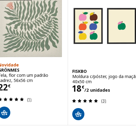
Novidade
GRÖNMES
FISKBO
Tela, flor com um padrão
Moldura c/póster, jogo da maçã
xadrez, 56x56 cm
40x50 cm
Preço 22€
22
Preço 18€/2 un
18
€
€
/2 unidades
Avaliação: 5 fora de 5 estrelas. Total de avaliações
(1)
Avaliação: 5 fora
(3)