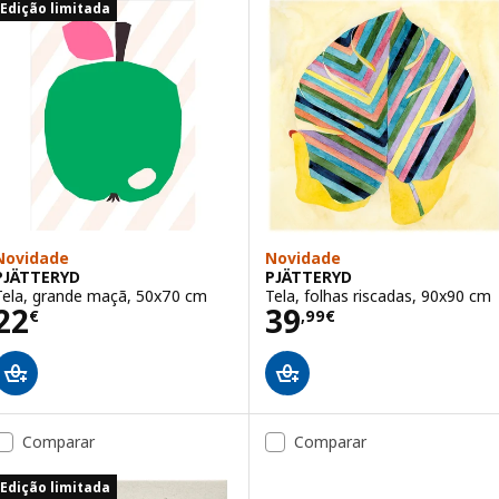
Edição limitada
Novidade
Novidade
PJÄTTERYD
PJÄTTERYD
Tela, grande maçã, 50x70 cm
Tela, folhas riscadas, 90x90 cm
Preço 22€
Preço 39,99€
22
39
€
,
99
€
Comparar
Comparar
Edição limitada