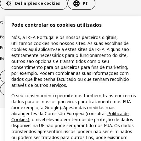
Definições de cookies
PT
© Inter IKEA Systems B.V 1999-2026
Pode controlar os cookies utilizados
Política de privacidade
Política de cookies
Termos de utilização
Nós, a IKEA Portugal e os nossos parceiros digitais,
utilizamos cookies nos nossos sites. As suas escolhas de
Política de divulgação responsável
Livro de reclamações
cookies aqui aplicam-se a estes sites da IKEA. Alguns são
estritamente necessários para o funcionamento do site,
Reclamações e resolução de litígios
outros são opcionais e transmitidos com o seu
consentimento para os parceiros para fins de marketing,
por exemplo. Podem combinar as suas informações com
Direito de livre resolução
dados que lhes tenha facultado ou que tenham recolhido
através de outros serviços.
Direito de livre resolução (serviços)
O seu consentimento permite-nos também transferir certos
dados para os nossos parceiros para tratamento nos EUA
(por exemplo, a Google). Apesar das medidas mais
abrangentes da Comissão Europeia (consultar
Política de
Cookies
), o nível elevado em termos de proteção de dados
disponível na UE não pode ser garantido nos EUA. Os dados
transferidos apresentam riscos: podem não ser eliminados
ou podem ser tratados para outros fins, pode existir um