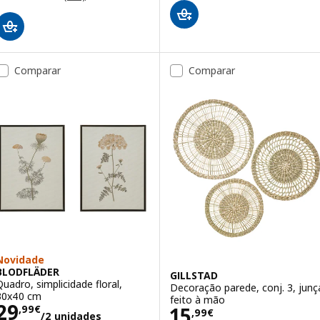
Comparar
Comparar
Novidade
BLODFLÄDER
GILLSTAD
Quadro, simplicidade floral,
Decoração parede, conj. 3, junç
30x40 cm
feito à mão
Preço 29,99€/2 unidades
29
Preço 15,99€
15
,
99
€
,
99
€
/2 unidades