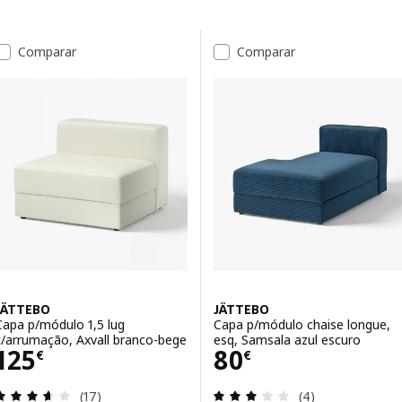
Avançar para os resultados
Lista de resultados
Comparar
Comparar
JÄTTEBO
JÄTTEBO
Capa p/módulo 1,5 lug
Capa p/módulo chaise longue,
c/arrumação, Axvall branco-bege
esq, Samsala azul escuro
Preço 125€
Preço 80€
125
80
€
€
Avaliação: 3.6 fora de 5 estrelas. Total de avaliaçõ
Avaliação: 3 fora
(17)
(4)