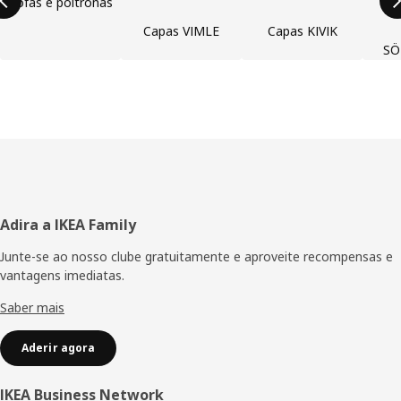
Sofás e poltronas
Capas VIMLE
Capas KIVIK
SÖ
Rodapé
Adira a IKEA Family
Junte-se ao nosso clube gratuitamente e aproveite recompensas e
vantagens imediatas.
Saber mais
Aderir agora
IKEA Business Network