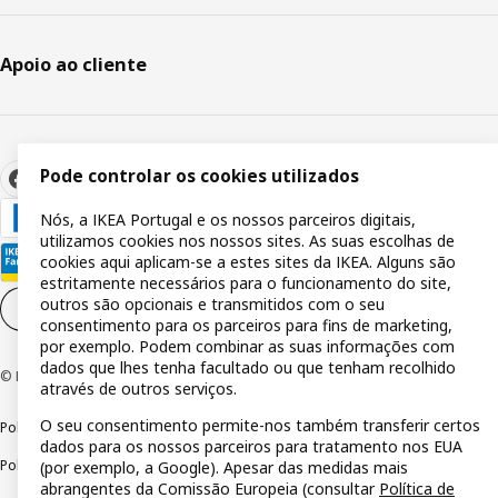
Apoio ao cliente
Pode controlar os cookies utilizados
Nós, a IKEA Portugal e os nossos parceiros digitais,
utilizamos cookies nos nossos sites. As suas escolhas de
cookies aqui aplicam-se a estes sites da IKEA. Alguns são
estritamente necessários para o funcionamento do site,
outros são opcionais e transmitidos com o seu
Definições de cookies
PT
consentimento para os parceiros para fins de marketing,
por exemplo. Podem combinar as suas informações com
dados que lhes tenha facultado ou que tenham recolhido
© Inter IKEA Systems B.V 1999-2026
através de outros serviços.
O seu consentimento permite-nos também transferir certos
Política de privacidade
Política de cookies
Termos de utilização
dados para os nossos parceiros para tratamento nos EUA
Política de divulgação responsável
Livro de reclamações
(por exemplo, a Google). Apesar das medidas mais
abrangentes da Comissão Europeia (consultar
Política de