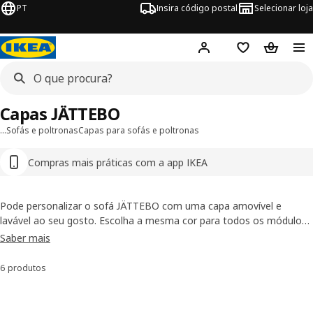
PT
Insira código postal
Selecionar loja
Hej!
Inicie sessão
Favoritos
Cesto de
Capas JÄTTEBO
…
Sofás e poltronas
Capas para sofás e poltronas
Compras mais práticas com a app IKEA
Pode personalizar o sofá JÄTTEBO com uma capa amovível e
lavável ao seu gosto. Escolha a mesma cor para todos os módulos
ou seja arrojado e misture algumas cores. Uma capa nova dá um
Saber mais
visual completamente novo ao seu sofá, sem ter de comprar um
novo.
6 produtos
Ordenar e Filtrar