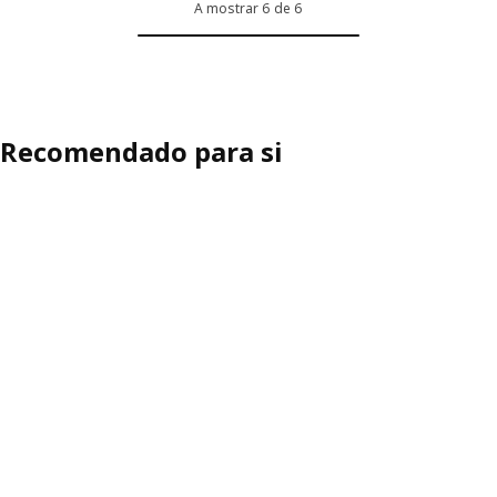
A mostrar 6 de 6
Opção: JÄTTEBO, Capa p/almofada de apoio de cabeça, Samsala ca
Opção: JÄTTEBO, Capa p/módulo 
Opção: JÄTTEBO, Capa p/almofada de apoio de cabeça, Axvall branc
Opção: JÄTTEBO, Capa p/módulo
Opção: JÄTTEBO, Capa p/almofada de apoio de cabeça, Johanneshov
Opção: JÄTTEBO, Capa p/módulo
Recomendado para si