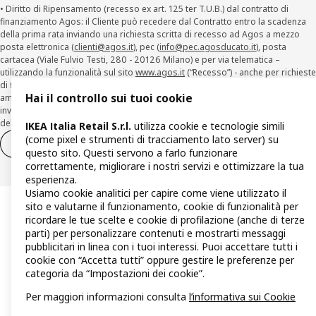
• Diritto di Ripensamento (recesso ex art. 125 ter T.U.B.) dal contratto di
finanziamento Agos: il Cliente può recedere dal Contratto entro la scadenza
della prima rata inviando una richiesta scritta di recesso ad Agos a mezzo
posta elettronica (
clienti@agos.it
), pec (
info@pec.agosducato.it
), posta
cartacea (Viale Fulvio Testi, 280 - 20126 Milano) e per via telematica –
utilizzando la funzionalità sul sito
www.agos.it
(“Recesso”) - anche per richieste
di finanziamento effettuate con canali a distanza. In caso di pre-
Hai il controllo sui tuoi cookie
ammortamento, la comunicazione di recesso da parte del Cliente deve essere
inviata, con le modalità di cui sopra entro 30 giorni dalla data di accettazione
della richiesta di finanziamento.
IKEA Italia Retail S.r.l.
utilizza cookie e tecnologie simili
(come pixel e strumenti di tracciamento lato server) su
Diritto di recesso
Diritto di recesso per i servizi
questo sito. Questi servono a farlo funzionare
correttamente, migliorare i nostri servizi e ottimizzare la tua
esperienza.
Usiamo cookie analitici per capire come viene utilizzato il
sito e valutarne il funzionamento, cookie di funzionalità per
ricordare le tue scelte e cookie di profilazione (anche di terze
parti) per personalizzare contenuti e mostrarti messaggi
pubblicitari in linea con i tuoi interessi. Puoi accettare tutti i
cookie con “Accetta tutti” oppure gestire le preferenze per
categoria da “Impostazioni dei cookie”.
Per maggiori informazioni consulta
l’informativa sui Cookie