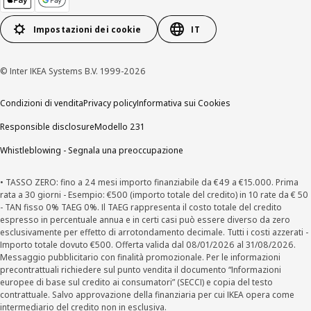
Impostazioni dei cookie
IT
© Inter IKEA Systems B.V. 1999-2026
Condizioni di vendita
Privacy policy
Informativa sui Cookies
Responsible disclosure
Modello 231
Whistleblowing - Segnala una preoccupazione
• TASSO ZERO: fino a 24 mesi importo finanziabile da €49 a €15.000. Prima
rata a 30 giorni - Esempio: €500 (importo totale del credito) in 10 rate da € 50
- TAN fisso 0% TAEG 0%. Il TAEG rappresenta il costo totale del credito
espresso in percentuale annua e in certi casi può essere diverso da zero
esclusivamente per effetto di arrotondamento decimale. Tutti i costi azzerati -
Importo totale dovuto €500. Offerta valida dal 08/01/2026 al 31/08/2026.
Messaggio pubblicitario con finalità promozionale. Per le informazioni
precontrattuali richiedere sul punto vendita il documento “Informazioni
europee di base sul credito ai consumatori” (SECCI) e copia del testo
contrattuale. Salvo approvazione della finanziaria per cui IKEA opera come
intermediario del credito non in esclusiva.