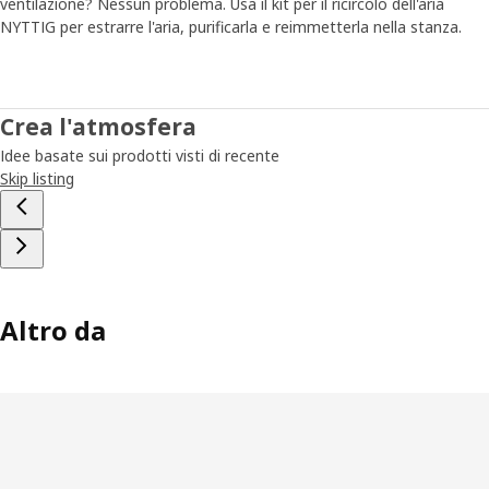
ventilazione? Nessun problema. Usa il kit per il ricircolo dell'aria
NYTTIG per estrarre l'aria, purificarla e reimmetterla nella stanza.
Prodotti sicuri per la vita in casa
Un'altra parte importante dei test è l'analisi del rischio:
assicurarsi che il frigorifero non si ribalti quando si aprono i
cassetti, che lo sportello del forno non pizzichi le dita e
Crea l'atmosfera
che non ci siano bordi affilati nella lavastoviglie. Cosa
Idee basate sui prodotti visti di recente
accade a un prodotto che non supera i test? "In quel caso
Skip listing
il fornitore deve esaminarlo, risolvere il problema e
rimandarcelo per una nuova serie di test," afferma Sven-
Ingvar, prima di sparire in una stanza speciale in cui
vengono testati i livelli di rumorosità e le capacità di
aspirazione dei ventilatori. Le dimensioni della stanza sono
quelle di una piccola cucina domestica.
Altro da