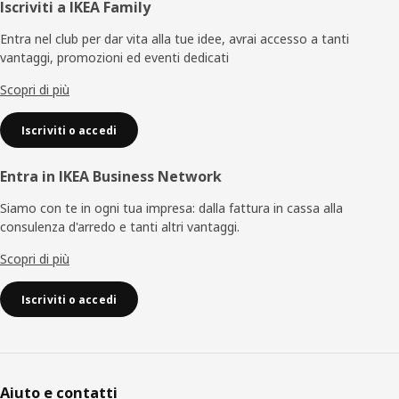
Piè
Iscriviti a IKEA Family
di
Entra nel club per dar vita alla tue idee, avrai accesso a tanti
vantaggi, promozioni ed eventi dedicati
pagina
Scopri di più
Iscriviti o accedi
Entra in IKEA Business Network
Siamo con te in ogni tua impresa: dalla fattura in cassa alla
consulenza d'arredo e tanti altri vantaggi.
Scopri di più
Iscriviti o accedi
Aiuto e contatti