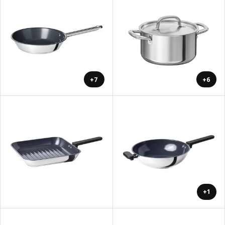
+7
+6
+1