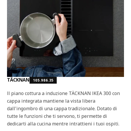
TÄCKNAN
105.986.35
Il piano cottura a induzione TÄCKNAN IKEA 300 con
cappa integrata mantiene la vista libera
dall'ingombro di una cappa tradizionale. Dotato di
tutte le funzioni che ti servono, ti permette di
dedicarti alla cucina mentre intrattieni i tuoi ospiti.