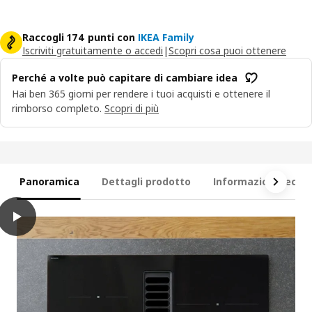
Raccogli 174 punti con
IKEA Family
Iscriviti gratuitamente o accedi
|
Scopri cosa puoi ottenere
Perché a volte può capitare di cambiare idea
Hai ben 365 giorni per rendere i tuoi acquisti e ottenere il
rimborso completo.
Scopri di più
Panoramica
Dettagli prodotto
Informazioni tecni
play
TÄCKNAN Piano cottura induzione/cappa integ, IKEA 300 nero, 