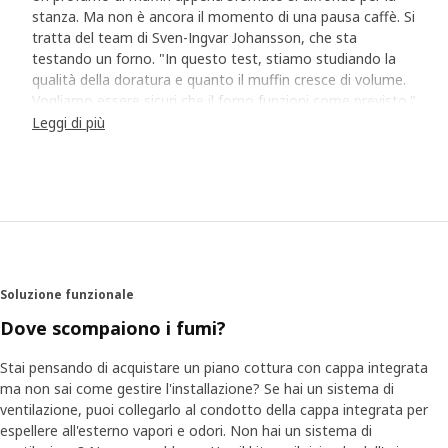
stanza. Ma non è ancora il momento di una pausa caffè. Si
tratta del team di Sven-Ingvar Johansson, che sta
testando un forno. "In questo test, stiamo studiando la
qualità della doratura e quanto il muffin cresce di volume.
Vogliamo essere sicuri che il forno funzioni come previsto."
Leggi di più
I test standardizzati offrono risposte
Nel laboratorio per i test di Älmhult, in Svezia, esaminiamo
i prodotti prima che siano aggiunti all'assortimento. Il
team esegue test sulla base di standard e requisiti legali,
coprendo tutti gli aspetti: funzionalità, resistenza e
sicurezza. "Ad esempio, per quanto riguarda piani cottura
e forni, eseguiamo test in cui devono funzionare alla
Soluzione funzionale
massima temperatura. Misuriamo anche la temperatura
dei mobili intorno, per assicurarci che non si surriscaldino."
Dove scompaiono i fumi?
Molti test comprendono simulazioni delle situazioni difficili
che gli elettrodomestici devono affrontare ogni giorno. "In
Stai pensando di acquistare un piano cottura con cappa integrata
media, la porta del frigorifero viene aperta circa 80 volte al
ma non sai come gestire l'installazione? Se hai un sistema di
giorno, ecco perché eseguiamo dei test per assicurarci che
ventilazione, puoi collegarlo al condotto della cappa integrata per
ciò non influisca sulla temperatura all'interno."
espellere all'esterno vapori e odori. Non hai un sistema di