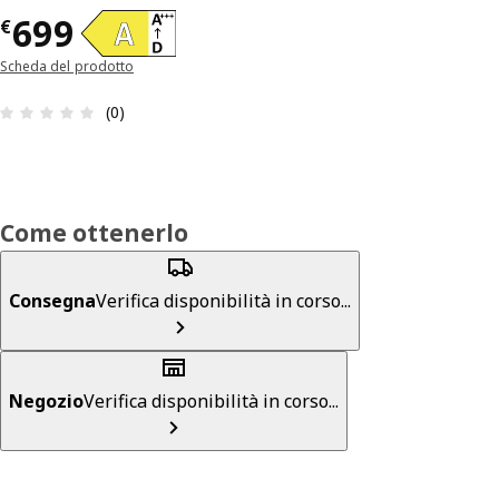
Prezzo € 699
699
€
Scheda del prodotto
Recensione: 0 di 5 stelle. Recensioni totali: 0
(0)
Come ottenerlo
Consegna
Verifica disponibilità in corso...
Negozio
Verifica disponibilità in corso...