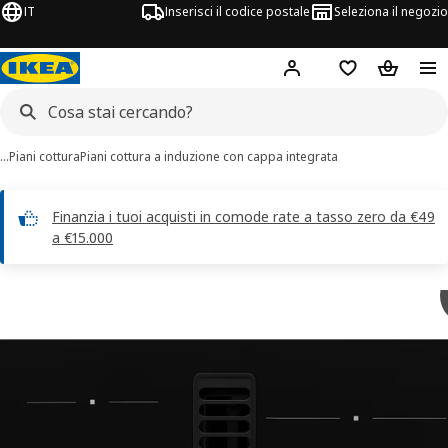
IT
Inserisci il codice postale
Seleziona il negozio
Hej!
Accedi
Lista dei deside
Carrello
…
Piani cottura
Piani cottura a induzione con cappa integrata
Finanzia i tuoi acquisti in comode rate a tasso zero da €49
a €15.000
magini di 11 TÄCKNAN
 immagini