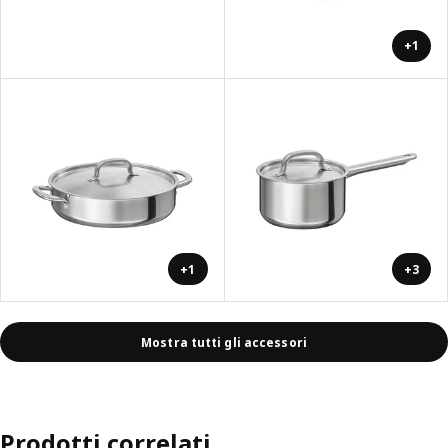
+1
+1
+3
Mostra tutti gli accessori
Prodotti correlati