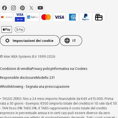
Impostazioni dei cookie
IT
© Inter IKEA Systems B.V. 1999-2026
Condizioni di vendita
Privacy policy
Informativa sui Cookies
Responsible disclosure
Modello 231
Whistleblowing - Segnala una preoccupazione
• TASSO ZERO: fino a 24 mesi importo finanziabile da €49 a €15.000. Prima
rata a 30 giorni - Esempio: €500 (importo totale del credito) in 10 rate da € 50
- TAN fisso 0% TAEG 0%. Il TAEG rappresenta il costo totale del credito
espresso in percentuale annua e in certi casi può essere diverso da zero
esclusivamente per effetto di arrotondamento decimale. Tutti i costi azzerati -