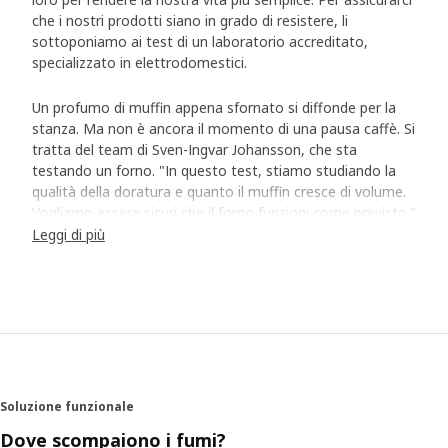
che i nostri prodotti siano in grado di resistere, li
sottoponiamo ai test di un laboratorio accreditato,
specializzato in elettrodomestici.
Un profumo di muffin appena sfornato si diffonde per la
stanza. Ma non è ancora il momento di una pausa caffè. Si
tratta del team di Sven-Ingvar Johansson, che sta
testando un forno. "In questo test, stiamo studiando la
qualità della doratura e quanto il muffin cresce di volume.
Vogliamo essere sicuri che il forno funzioni come previsto."
Leggi di più
I test standardizzati offrono risposte
Nel laboratorio per i test di Älmhult, in Svezia, esaminiamo
i prodotti prima che siano aggiunti all'assortimento. Il
team esegue test sulla base di standard e requisiti legali,
coprendo tutti gli aspetti: funzionalità, resistenza e
sicurezza. "Ad esempio, per quanto riguarda piani cottura
e forni, eseguiamo test in cui devono funzionare alla
Soluzione funzionale
massima temperatura. Misuriamo anche la temperatura
dei mobili intorno, per assicurarci che non si surriscaldino."
Dove scompaiono i fumi?