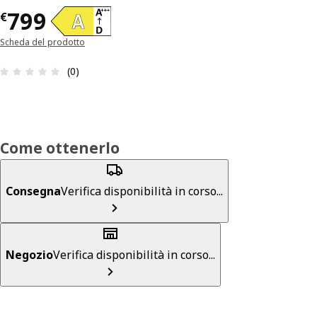
Prezzo € 799
799
€
Scheda del prodotto
Recensione: 0 di 5 stelle. Recensioni totali: 0
(0)
Come ottenerlo
Consegna
Verifica disponibilità in corso...
Negozio
Verifica disponibilità in corso...