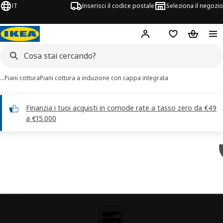
IT
Inserisci il codice postale
Seleziona il negozio
Hej!
Accedi
Lista dei deside
Carrello
…
Piani cottura
Piani cottura a induzione con cappa integrata
Finanzia i tuoi acquisti in comode rate a tasso zero da €49
a €15.000
magini di 11 TÄCKNAN
 immagini