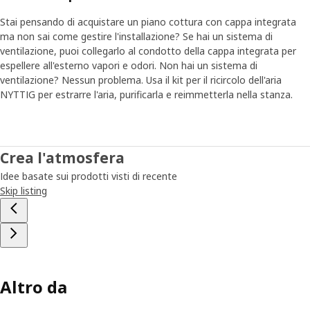
Molti test comprendono simulazioni delle situazioni difficili
che gli elettrodomestici devono affrontare ogni giorno. "In
Stai pensando di acquistare un piano cottura con cappa integrata
media, la porta del frigorifero viene aperta circa 80 volte al
ma non sai come gestire l'installazione? Se hai un sistema di
giorno, ecco perché eseguiamo dei test per assicurarci che
ventilazione, puoi collegarlo al condotto della cappa integrata per
ciò non influisca sulla temperatura all'interno."
espellere all'esterno vapori e odori. Non hai un sistema di
ventilazione? Nessun problema. Usa il kit per il ricircolo dell'aria
NYTTIG per estrarre l'aria, purificarla e reimmetterla nella stanza.
Prodotti sicuri per la vita in casa
Un'altra parte importante dei test è l'analisi del rischio:
assicurarsi che il frigorifero non si ribalti quando si aprono i
cassetti, che lo sportello del forno non pizzichi le dita e
Crea l'atmosfera
che non ci siano bordi affilati nella lavastoviglie. Cosa
Idee basate sui prodotti visti di recente
accade a un prodotto che non supera i test? "In quel caso
Skip listing
il fornitore deve esaminarlo, risolvere il problema e
rimandarcelo per una nuova serie di test," afferma Sven-
Ingvar, prima di sparire in una stanza speciale in cui
vengono testati i livelli di rumorosità e le capacità di
aspirazione dei ventilatori. Le dimensioni della stanza sono
quelle di una piccola cucina domestica.
Altro da