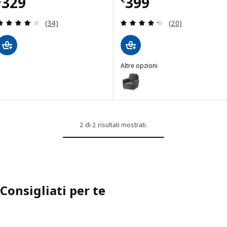
Prezzo € 329
Prezzo € 399
329
399
Recensione: 3.9 fuori da 5 stelle. Totale recension
Recensione: 4.3 f
(34)
(20)
Altre opzioni
EKOLSUND
Opzione: EKOLSUND, Poltrona rec
2 di 2 risultati mostrati.
Consigliati per te