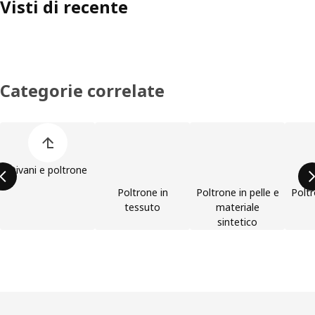
Visti di recente
Categorie correlate
Salta l'elenco di categorie dei prodotti
Divani e poltrone
Poltrone in
Poltrone in pelle e
Poltr
tessuto
materiale
sintetico