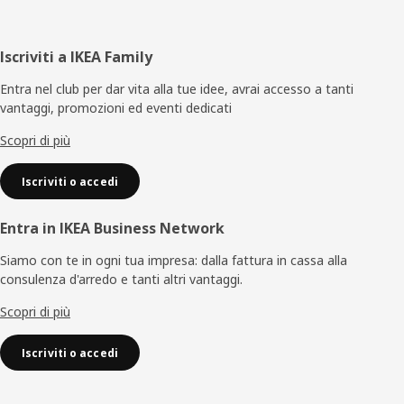
Piè
Iscriviti a IKEA Family
di
Entra nel club per dar vita alla tue idee, avrai accesso a tanti
vantaggi, promozioni ed eventi dedicati
pagina
Scopri di più
Iscriviti o accedi
Entra in IKEA Business Network
Siamo con te in ogni tua impresa: dalla fattura in cassa alla
consulenza d'arredo e tanti altri vantaggi.
Scopri di più
Iscriviti o accedi