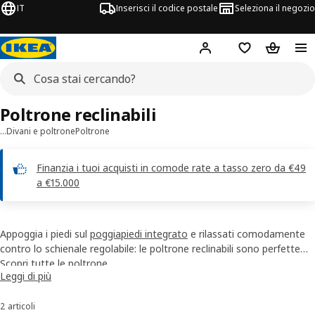
IT
Inserisci il codice postale
Seleziona il negozio
Hej!
Accedi
Lista dei deside
Carrello
Poltrone reclinabili
…
Divani e poltrone
Poltrone
Finanzia i tuoi acquisti in comode rate a tasso zero da €49
a €15.000
Appoggia i piedi sul
poggiapiedi integrato
e rilassati comodamente
contro lo schienale regolabile: le poltrone reclinabili sono perfette
per ritagliarti uno spazio personale dove leggere, giocare o
Scopri tutte le
poltrone
.
Leggi di più
semplicemente riposare e si sposano alla perfezione con la
maggioranza degli ambienti della casa. Per un tocco di stile
2 articoli
Ordina e filtra
contemporaneo puoi scegliere le nostre poltrone reclinabili moderne