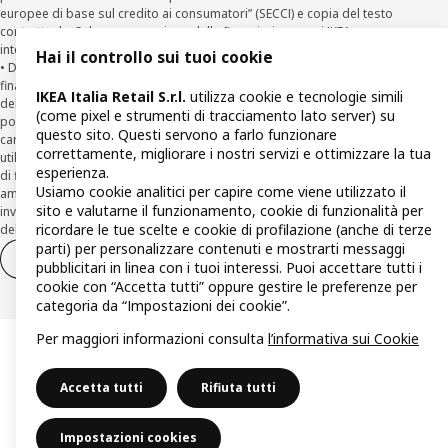
europee di base sul credito ai consumatori” (SECCI) e copia del testo
contrattuale. Salvo approvazione della finanziaria per cui IKEA opera come
intermediario del credito non in esclusiva.
Hai il controllo sui tuoi cookie
• Diritto di Ripensamento (recesso ex art. 125 ter T.U.B.) dal contratto di
finanziamento Agos: il Cliente può recedere dal Contratto entro la scadenza
IKEA Italia Retail S.r.l.
utilizza cookie e tecnologie simili
della prima rata inviando una richiesta scritta di recesso ad Agos a mezzo
(come pixel e strumenti di tracciamento lato server) su
posta elettronica (
clienti@agos.it
), pec (
info@pec.agosducato.it
), posta
questo sito. Questi servono a farlo funzionare
cartacea (Viale Fulvio Testi, 280 - 20126 Milano) e per via telematica –
correttamente, migliorare i nostri servizi e ottimizzare la tua
utilizzando la funzionalità sul sito
www.agos.it
(“Recesso”) - anche per richieste
esperienza.
di finanziamento effettuate con canali a distanza. In caso di pre-
Usiamo cookie analitici per capire come viene utilizzato il
ammortamento, la comunicazione di recesso da parte del Cliente deve essere
sito e valutarne il funzionamento, cookie di funzionalità per
inviata, con le modalità di cui sopra entro 30 giorni dalla data di accettazione
ricordare le tue scelte e cookie di profilazione (anche di terze
della richiesta di finanziamento.
parti) per personalizzare contenuti e mostrarti messaggi
Diritto di recesso
Diritto di recesso per i servizi
pubblicitari in linea con i tuoi interessi. Puoi accettare tutti i
cookie con “Accetta tutti” oppure gestire le preferenze per
categoria da “Impostazioni dei cookie”.
Per maggiori informazioni consulta
l’informativa sui Cookie
Accetta tutti
Rifiuta tutti
Impostazioni cookies