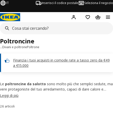
IT
Inserisci il codice postale
Seleziona il negozio
Hej!
Accedi
Lista dei deside
Carrello
Poltroncine
…
Divani e poltrone
Poltrone
Finanzia i tuoi acquisti in comode rate a tasso zero da €49
a €15.000
Le
poltroncine da salotto
sono molto più che semplici sedute, ma
vere protagoniste del tuo arredamento, capaci di dare calore e
personalità al tuo living. Da modelli compatti a versioni imbottite
Leggi di più
con braccioli in tessuti morbidi e resistenti, le nostre poltroncine
offrono soluzioni che si adattano a stili diversi, sia da sole, sia
26 articoli
Ordina e filtra
accompagnate da
cuscini
decorativi colorati o in fantasia.