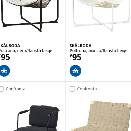
SKÅLBODA
SKÅLBODA
Poltrona, nero/Ransta beige
Poltrona, bianco/Ransta beige
Prezzo € 95
Prezzo € 95
95
95
€
€
Confronta
Confronta