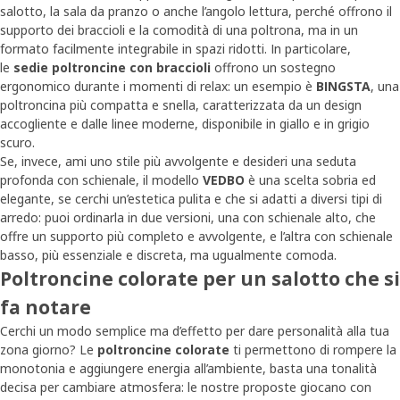
salotto, la sala da pranzo o anche l’angolo lettura, perché offrono il
supporto dei braccioli e la comodità di una poltrona, ma in un
formato facilmente integrabile in spazi ridotti. In particolare,
le
sedie poltroncine con braccioli
offrono un sostegno
ergonomico durante i momenti di relax: un esempio è
BINGSTA
, una
poltroncina più compatta e snella, caratterizzata da un design
accogliente e dalle linee moderne, disponibile in giallo e in grigio
scuro.
Se, invece, ami uno stile più avvolgente e desideri una seduta
profonda con schienale, il modello
VEDBO
è una scelta sobria ed
elegante, se cerchi un’estetica pulita e che si adatti a diversi tipi di
arredo: puoi ordinarla in due versioni, una con schienale alto, che
offre un supporto più completo e avvolgente, e l’altra con schienale
basso, più essenziale e discreta, ma ugualmente comoda.
Poltroncine colorate per un salotto che si
fa notare
Cerchi un modo semplice ma d’effetto per dare personalità alla tua
zona giorno? Le
poltroncine colorate
ti permettono di rompere la
monotonia e aggiungere energia all’ambiente, basta una tonalità
decisa per cambiare atmosfera: le nostre proposte giocano con