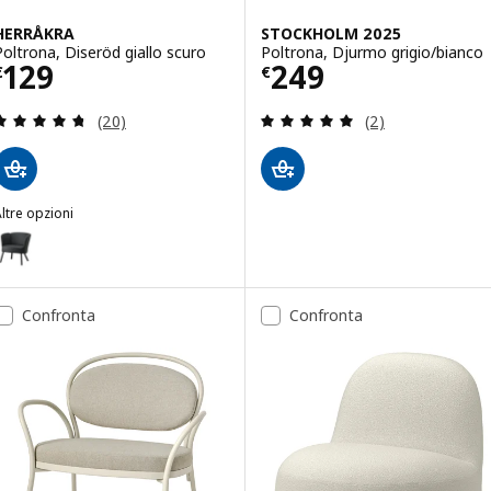
HERRÅKRA
STOCKHOLM 2025
Poltrona, Diseröd giallo scuro
Poltrona, Djurmo grigio/bianco
Prezzo € 129
Prezzo € 249
129
249
€
€
Recensione: 4.7 fuori da 5 stelle. Totale recension
Recensione: 5 fuo
(20)
(2)
ltre opzioni
HERRÅKRA
pzione: HERRÅKRA, Poltrona, Skulsta nero
pzione: HERRÅKRA, Poltrona, Vissle grigio
Confronta
Confronta