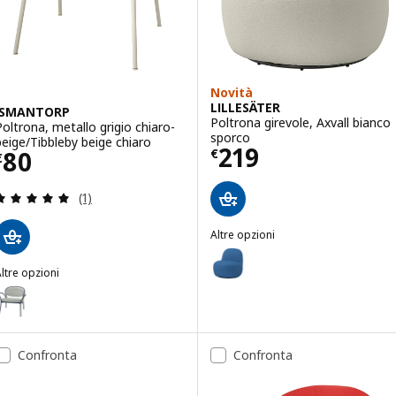
Novità
LILLESÄTER
ISMANTORP
Poltrona girevole, Axvall bianco
Poltrona, metallo grigio chiaro-
sporco
beige/Tibbleby beige chiaro
Prezzo € 219
219
Prezzo € 80
80
€
€
Recensione: 5 fuori da 5 stelle. Totale recensioni:
(1)
Altre opzioni
LILLESÄTER
Opzione: LILLESÄTER, Poltrona g
ltre opzioni
ISMANTORP
pzione: ISMANTORP, Poltrona, metallo blu-nero/Tibbleby beige-grig
Confronta
Confronta