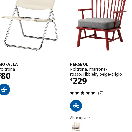
MOFALLA
PERSBOL
Poltrona
Poltrona, marrone-
Prezzo € 80
80
rosso/Tibbleby beige/grigio
€
Prezzo € 229
229
€
Recensione: 4.9 f
(7)
Altre opzioni
PERSBOL
Opzione: PERSBOL, Poltrona, bet