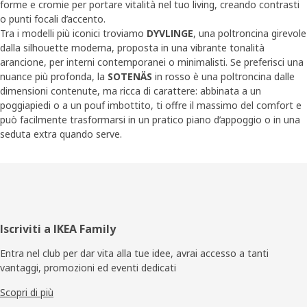
forme e cromie per portare vitalità nel tuo living, creando contrasti
o punti focali d’accento.
Tra i modelli più iconici troviamo
DYVLINGE
, una poltroncina girevole
dalla silhouette moderna, proposta in una vibrante tonalità
arancione, per interni contemporanei o minimalisti. Se preferisci una
nuance più profonda, la
SOTENÄS
in rosso è una poltroncina dalle
dimensioni contenute, ma ricca di carattere: abbinata a un
poggiapiedi o a un pouf imbottito, ti offre il massimo del comfort e
può facilmente trasformarsi in un pratico piano d’appoggio o in una
seduta extra quando serve.
Piè
Iscriviti a IKEA Family
di
Entra nel club per dar vita alla tue idee, avrai accesso a tanti
vantaggi, promozioni ed eventi dedicati
pagina
Scopri di più