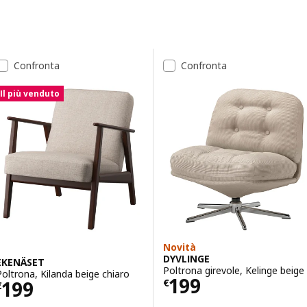
Passa ai risultati
Elenco dei risultati
Confronta
Confronta
Il più venduto
Novità
DYVLINGE
EKENÄSET
Poltrona girevole, Kelinge beige
Poltrona, Kilanda beige chiaro
Prezzo € 199
199
Prezzo € 199
199
€
€