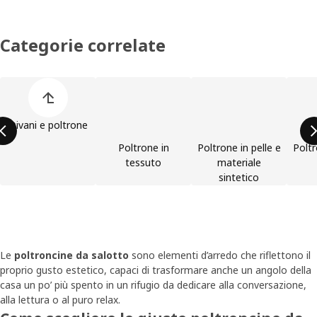
Categorie correlate
Salta l'elenco di categorie dei prodotti
Divani e poltrone
Poltrone in
Poltrone in pelle e
Poltr
tessuto
materiale
sintetico
Le
poltroncine da salotto
sono elementi d’arredo che riflettono il
proprio gusto estetico, capaci di trasformare anche un angolo della
casa un po’ più spento in un rifugio da dedicare alla conversazione,
alla lettura o al puro relax.