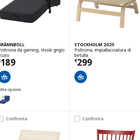
BRÄNNBOLL
STOCKHOLM 2025
Poltrona da gaming, Vissle grigio
Poltrona, impiallacciatura di
scuro
betulla
Prezzo € 189
Prezzo € 299
189
299
€
€
ltre opzioni
BRÄNNBOLL
Opzione: BRÄNNBOLL, Poltrona da gaming, Knisa blu vivo
Confronta
Confronta