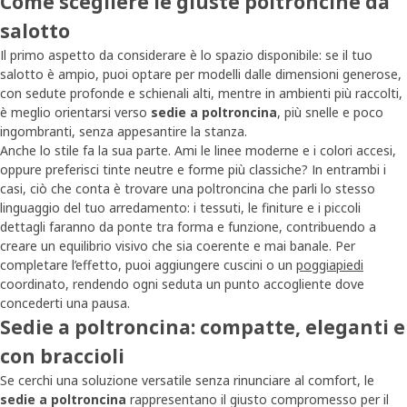
Come scegliere le giuste poltroncine da
salotto
Il primo aspetto da considerare è lo spazio disponibile: se il tuo
salotto è ampio, puoi optare per modelli dalle dimensioni generose,
con sedute profonde e schienali alti, mentre in ambienti più raccolti,
è meglio orientarsi verso
sedie a poltroncina
, più snelle e poco
ingombranti, senza appesantire la stanza.
Anche lo stile fa la sua parte. Ami le linee moderne e i colori accesi,
oppure preferisci tinte neutre e forme più classiche? In entrambi i
casi, ciò che conta è trovare una poltroncina che parli lo stesso
linguaggio del tuo arredamento: i tessuti, le finiture e i piccoli
dettagli faranno da ponte tra forma e funzione, contribuendo a
creare un equilibrio visivo che sia coerente e mai banale. Per
completare l’effetto, puoi aggiungere cuscini o un
poggiapiedi
coordinato, rendendo ogni seduta un punto accogliente dove
concederti una pausa.
Sedie a poltroncina: compatte, eleganti e
con braccioli
Se cerchi una soluzione versatile senza rinunciare al comfort, le
sedie a poltroncina
rappresentano il giusto compromesso per il