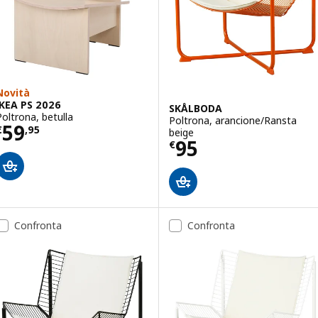
Novità
IKEA PS 2026
SKÅLBODA
Poltrona, betulla
Poltrona, arancione/Ransta
Prezzo € 59,95
59
€
,
95
beige
Prezzo € 95
95
€
Confronta
Confronta