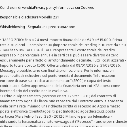
Condizioni di vendita
Privacy policy
Informativa sui Cookies
Responsible disclosure
Modello 231
Whistleblowing - Segnala una preoccupazione
• TASSO ZERO: fino a 24 mesi importo finanziabile da €49 a €15.000. Prima
rata a 30 giorni - Esempio: €500 (importo totale del credito) in 10 rate da € 50
- TAN fisso 0% TAEG 0%. Il TAEG rappresenta il costo totale del credito
espresso in percentuale annua e in certi casi può essere diverso da zero
esclusivamente per effetto di arrotondamento decimale. Tutti i costi azzerati -
Importo totale dovuto €500. Offerta valida dal 08/01/2026 al 31/08/2026.
Messaggio pubblicitario con finalità promozionale. Per le informazioni
precontrattuali richiedere sul punto vendita il documento “Informazioni
europee di base sul credito ai consumatori” (SECCI) e copia del testo
contrattuale. Salvo approvazione della finanziaria per cui IKEA opera come
intermediario del credito non in esclusiva.
• Diritto di Ripensamento (recesso ex art. 125 ter T.U.B.) dal contratto di
finanziamento Agos: il Cliente può recedere dal Contratto entro la scadenza
della prima rata inviando una richiesta scritta di recesso ad Agos a mezzo
posta elettronica (
clienti@agos.it
), pec (
info@pec.agosducato.it
), posta
cartacea (Viale Fulvio Testi, 280 - 20126 Milano) e per via telematica –
utilizzando la funzionalità sul sito
www.agos.it
(“Recesso”) - anche per richieste
di finanziamento effettuate con canali a distanza. In caso di pre-