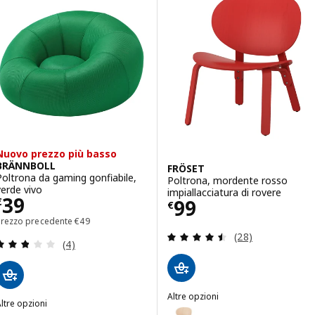
Nuovo prezzo più basso
BRÄNNBOLL
FRÖSET
Poltrona da gaming gonfiabile,
Poltrona, mordente rosso
verde vivo
impiallacciatura di rovere
Prezzo € 39
39
Prezzo € 99
99
€
€
Prezzo precedente € 49
Prezzo precedente
€
49
Recensione: 4.5 f
(28)
Recensione: 2.8 fuori da 5 stelle. Totale recension
(4)
Altre opzioni
ltre opzioni
FRÖSET
Opzione: FRÖSET, Poltrona, impi