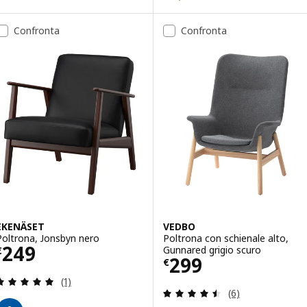
Opzione: PERSBOL, Poltrona, ner
Confronta
Confronta
EKENÄSET
VEDBO
Poltrona, Jonsbyn nero
Poltrona con schienale alto,
Prezzo € 249
249
Gunnared grigio scuro
€
Prezzo € 299
299
€
Recensione: 5 fuori da 5 stelle. Totale recensioni:
(1)
Recensione: 4.5 f
(6)