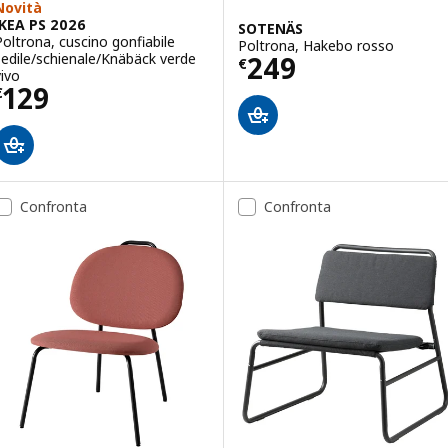
Novità
IKEA PS 2026
SOTENÄS
Poltrona, cuscino gonfiabile
Poltrona, Hakebo rosso
Prezzo € 249
sedile/schienale/Knäbäck verde
249
€
vivo
Prezzo € 129
129
€
Confronta
Confronta