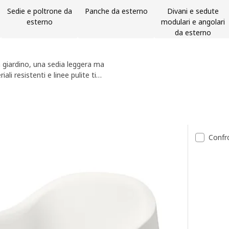
Sedie e poltrone da
Panche da esterno
Divani e sedute
esterno
modulari e angolari
da esterno
a giardino, una sedia leggera ma
li resistenti e linee pulite ti
unciare alla comodità quando sei
ltati
Confr