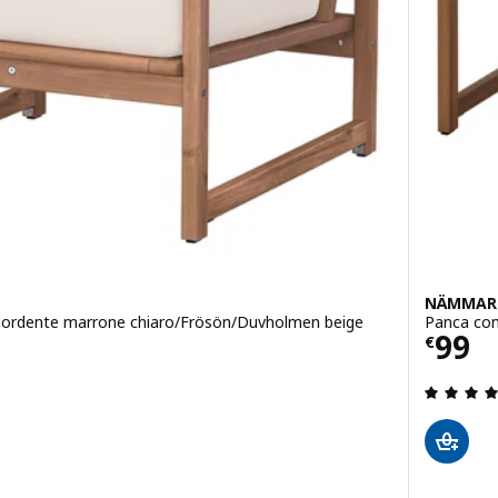
NÄMMAR
, mordente marrone chiaro/Frösön/Duvholmen beige
Panca con
5
Prez
99
€
 5 fuori da 5 stelle. Totale recensioni: