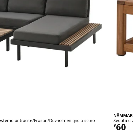
NÄMMAR
a esterno antracite/Frösön/Duvholmen grigio scuro
Seduta di
9
Prez
60
€