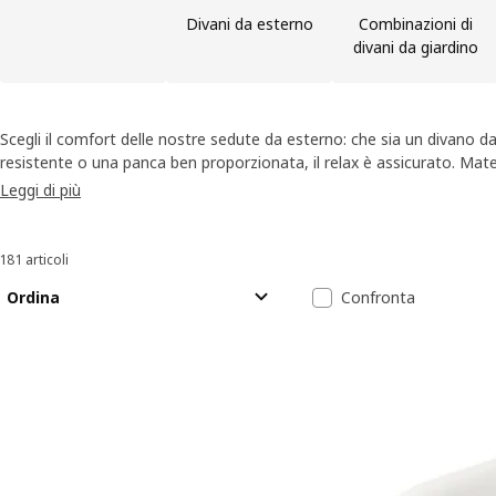
Divani da esterno
Combinazioni di
divani da giardino
Scegli il comfort delle nostre sedute da esterno: che sia un divano d
resistente o una panca ben proporzionata, il relax è assicurato. Materia
aiutano a creare un’area funzionale e piacevole da vivere. Perché rin
Leggi di più
all'aperto?
181 articoli
Ordina e filtra
Passa ai risultati
Elenco dei risu
Ordina
Confronta