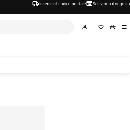
Inserisci il codice postale
Seleziona il negozio
Hej!
Accedi
Lista dei deside
Carrello