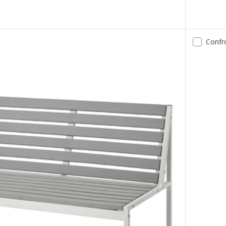
relax da giardino, mordente marrone chiaro/Kuddarna grigio chiar
Confr