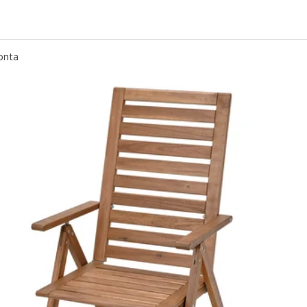
o-beige
onta