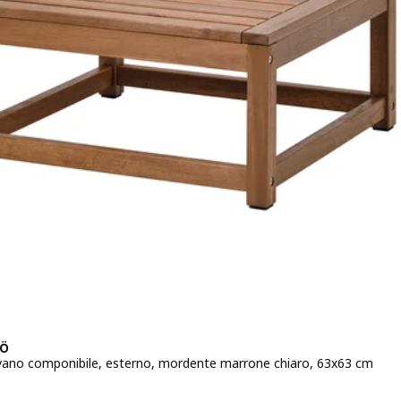
Ö
vano componibile, esterno, mordente marrone chiaro, 63x63 cm
zo € 60