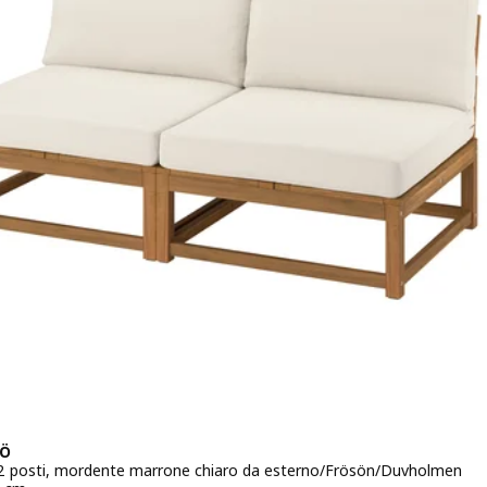
Ö
2 posti, mordente marrone chiaro da esterno/Frösön/Duvholmen