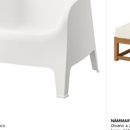
NÄMMAR
nco
Divano a 