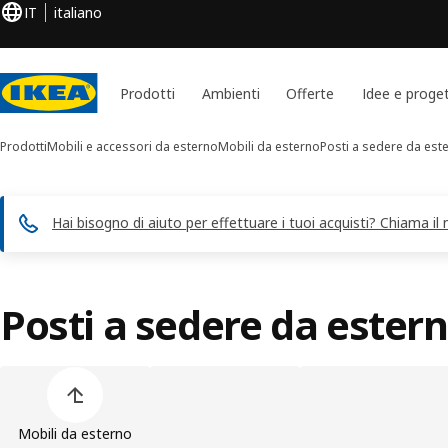
IT
italiano
Prodotti
Ambienti
Offerte
Idee e proget
Prodotti
Mobili e accessori da esterno
Mobili da esterno
Posti a sedere da est
Hai bisogno di aiuto per effettuare i tuoi acquisti? Chiama i
Posti a sedere da ester
Salta l'elenco di categorie dei prodotti
Mobili da esterno