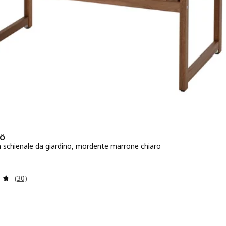
Ö
 schienale da giardino, mordente marrone chiaro
zo € 99
Recensione: 4.7 fuori da 5 stelle. Totale recensioni:
(30)