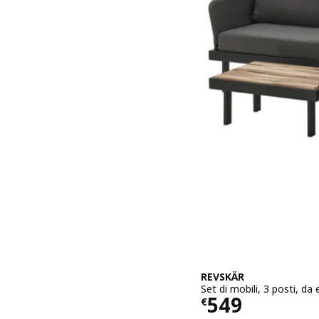
REVSKÄR
Set di mobili, 3 posti, d
Prezzo € 54
549
€