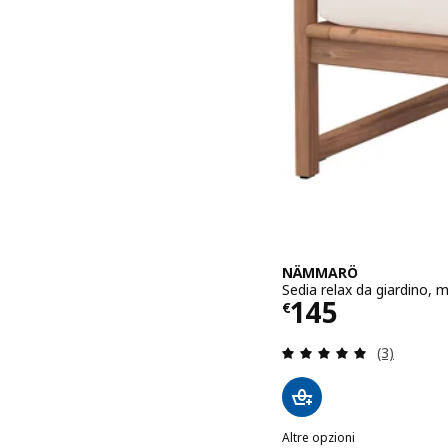
NÄMMARÖ
Sedia relax da giardino
Prezzo € 14
145
€
Recensione:
(3)
Altre opzioni