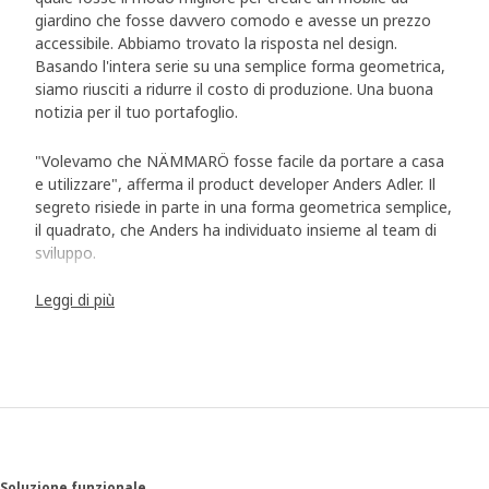
giardino che fosse davvero comodo e avesse un prezzo
accessibile. Abbiamo trovato la risposta nel design.
Basando l'intera serie su una semplice forma geometrica,
siamo riusciti a ridurre il costo di produzione. Una buona
notizia per il tuo portafoglio.
"Volevamo che NÄMMARÖ fosse facile da portare a casa
e utilizzare", afferma il product developer Anders Adler. Il
segreto risiede in parte in una forma geometrica semplice,
il quadrato, che Anders ha individuato insieme al team di
sviluppo.
Leggi di più
Un unico stile, tante possibilità
"Abbiamo progettato una struttura che sembra un
quadrato con delle piccole gambe", spiega Anders. È una
forma che abbiamo utilizzato in tutta la serie, dalle sedie
ai tavoli. "La struttura conferisce a NÄMMARÖ uno stile
omogeneo e contemporaneo, oltre a semplificare la
produzione e ridurre i costi grazie alla sua modularità.
Inoltre, poiché NÄMMARÖ non ha forme curve, i prodotti
Soluzione funzionale