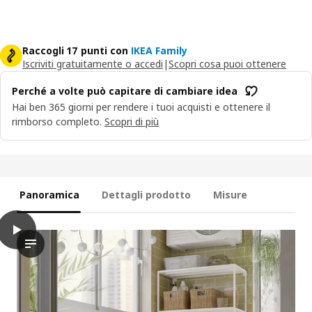
Raccogli 17 punti con
IKEA Family
Iscriviti gratuitamente o accedi
|
Scopri cosa puoi ottenere
Perché a volte può capitare di cambiare idea
Hai ben 365 giorni per rendere i tuoi acquisti e ottenere il
rimborso completo.
Scopri di più
Panoramica
Dettagli prodotto
Misure
play
NÄMMARÖ Panca da giardino, mordente marrone chiaro, 120 c
Il video mostra la panca NÄMMARÖ, dimostrando come può essere 