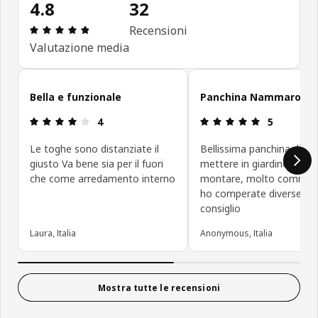
4.8
32
Recensione: 4.8 di 5 stelle. Recensioni totali: 32
Recensioni
Valutazione media
Salta le recensioni
Bella e funzionale
Panchina Nammaro
Recensione: 4 di 5 stelle.
Recensione: 5
4
5
Le toghe sono distanziate il
Bellissima panchina di le
giusto Va bene sia per il fuori
mettere in giardino. Facil
che come arredamento interno
montare, molto commod
ho comperate diverse. Le
consiglio
Laura, Italia
Anonymous, Italia
Mostra tutte le recensioni