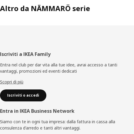
Altro da NÄMMARÖ serie
Piè
Iscriviti a IKEA Family
di
Entra nel club per dar vita alla tue idee, avrai accesso a tanti
vantaggi, promozioni ed eventi dedicati
pagina
Scopri di più
Iscriviti o accedi
Entra in IKEA Business Network
Siamo con te in ogni tua impresa: dalla fattura in cassa alla
consulenza d'arredo e tanti altri vantaggi.