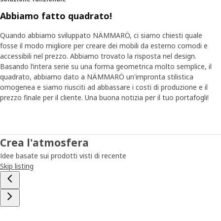
possono essere imballati facilmente in pacchi piatti". Ciò
contribuisce a ridurre il prezzo e a risparmiare spazio
Abbiamo fatto quadrato!
prezioso durante il trasporto dalla fabbrica alla casa del
cliente.
Quando abbiamo sviluppato NÄMMARÖ, ci siamo chiesti quale
fosse il modo migliore per creare dei mobili da esterno comodi e
accessibili nel prezzo. Abbiamo trovato la risposta nel design.
Crea la tua oasi personale
Basando l’intera serie su una forma geometrica molto semplice, il
La serie NÄMMARÖ include lettini e sedie per lunghe
quadrato, abbiamo dato a NÄMMARÖ un'impronta stilistica
giornate di relax, divani per molti ospiti e tavoli per cene
omogenea e siamo riusciti ad abbassare i costi di produzione e il
romantiche o famiglie numerose. "È facile trovare la
prezzo finale per il cliente. Una buona notizia per il tuo portafogli!
soluzione adatta a te e alle tue esigenze. NÄMMARÖ offre
tante possibilità per ogni spazio all'aperto e ogni
portafoglio". I mobili sono relativamente leggeri, quindi
puoi spostarli facilmente quando vuoi fare spazio ad altri
Crea l'atmosfera
ospiti o devi mettere tutto via al termine della bella
Idee basate sui prodotti visti di recente
stagione. "È una di quelle cose piccole ma importanti che
Skip listing
rendono più comoda la vita di ogni giorno sul terrazzo o
sul balcone", afferma Anders.