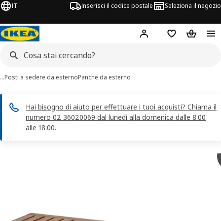
IT
Inserisci il codice postale
Seleziona il negozio
Hej!
Accedi
Lista dei deside
Carrello
…
Posti a sedere da esterno
Panche da esterno
Hai bisogno di aiuto per effettuare i tuoi acquisti? Chiama il
numero 02 36020069 dal lunedì alla domenica dalle 8:00
alle 18:00.
magini di 6 NÄMMARÖ
 immagini