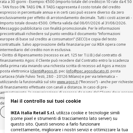
rata a 30 giorni - Esempio: €500 (importo totale del credito) in 10 rate da € 50
- TAN fisso 0% TAEG 0%. Il TAEG rappresenta il costo totale del credito
espresso in percentuale annua e in certi casi può essere diverso da zero
esclusivamente per effetto di arrotondamento decimale. Tutti i costi azzerati -
Importo totale dovuto €500. Offerta valida dal 08/01/2026 al 31/08/2026.
Messaggio pubblicitario con finalità promozionale. Per le informazioni
precontrattuali richiedere sul punto vendita il documento “Informazioni
europee di base sul credito ai consumatori” (SECCI) e copia del testo
contrattuale. Salvo approvazione della finanziaria per cui IKEA opera come
intermediario del credito non in esclusiva.
• Diritto di Ripensamento (recesso ex art. 125 ter T.U.B.) dal contratto di
finanziamento Agos: il Cliente può recedere dal Contratto entro la scadenza
della prima rata inviando una richiesta scritta di recesso ad Agos a mezzo
posta elettronica (
clienti@agos.it
), pec (
info@pec.agosducato.it
), posta
cartacea (Viale Fulvio Testi, 280 - 20126 Milano) e per via telematica –
utilizzando la funzionalità sul sito
www.agos.it
(“Recesso”) - anche per richieste
di finanziamento effettuate con canali a distanza. In caso di pre-
ammortamento, la comunicazione di recesso da parte del Cliente deve essere
inviata, con le modalità di cui sopra entro 30 giorni dalla data di accettazione
Hai il controllo sui tuoi cookie
della richiesta di finanziamento.
Diritto di recesso
Diritto di recesso per i servizi
IKEA Italia Retail S.r.l.
utilizza cookie e tecnologie simili
(come pixel e strumenti di tracciamento lato server) su
questo sito. Questi servono a farlo funzionare
correttamente, migliorare i nostri servizi e ottimizzare la tua