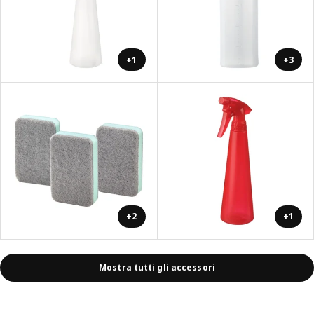
+1
+3
+2
+1
Mostra tutti gli accessori