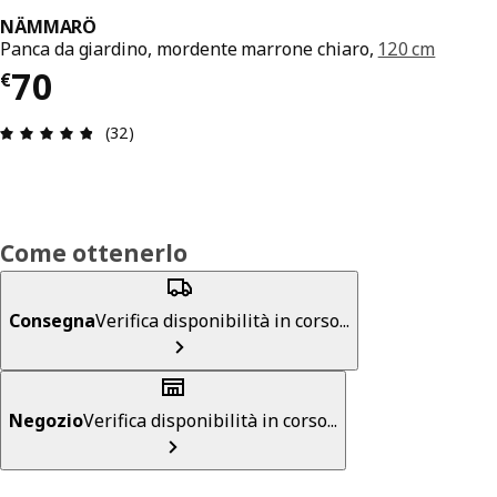
NÄMMARÖ
Panca da giardino, mordente marrone chiaro,
120 cm
Prezzo € 70
70
€
Recensione: 4.8 di 5 stelle. Recensioni totali: 32
(32)
Come ottenerlo
Consegna
Verifica disponibilità in corso...
Negozio
Verifica disponibilità in corso...