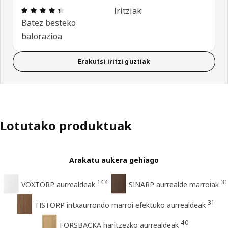
Aipamena: 4.4 / 5 izar. Berrikuspen osoak: 431
Iritziak
Batez besteko
balorazioa
Erakutsi iritzi guztiak
Lotutako produktuak
Arakatu aukera gehiago
144
31
VOXTORP aurrealdeak
SINARP aurrealde marroiak
31
TISTORP intxaurrondo marroi efektuko aurrealdeak
40
FORSBACKA haritzezko aurrealdeak