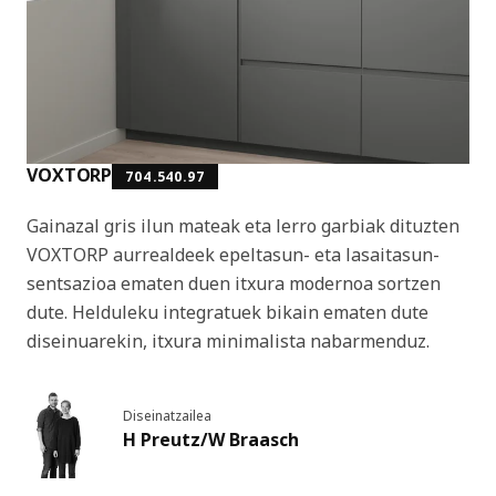
VOXTORP
704.540.97
Gainazal gris ilun mateak eta lerro garbiak dituzten
VOXTORP aurrealdeek epeltasun- eta lasaitasun-
sentsazioa ematen duen itxura modernoa sortzen
dute. Helduleku integratuek bikain ematen dute
diseinuarekin, itxura minimalista nabarmenduz.
Diseinatzailea
H Preutz/W Braasch