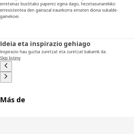
erretxinaz bustitako paperez egina dago, hezetasunarekiko
erresistentea den gainazal iraunkorra ematen diona sukalde-
gainekoei.
Ideia eta inspirazio gehiago
Inspirazio hau guztia zuretzat eta zuretzat bakarrik da.
Skip listing
Más de