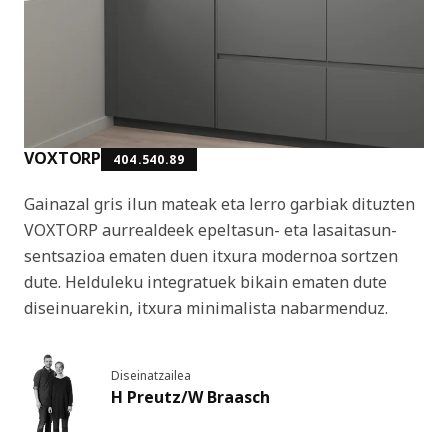
VOXTORP
404.540.89
Gainazal gris ilun mateak eta lerro garbiak dituzten
VOXTORP aurrealdeek epeltasun- eta lasaitasun-
sentsazioa ematen duen itxura modernoa sortzen
dute. Helduleku integratuek bikain ematen dute
diseinuarekin, itxura minimalista nabarmenduz.
Diseinatzailea
H Preutz/W Braasch