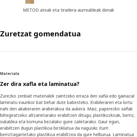
METOD ateak eta tiradera-aurrealdeak denak
Zuretzat gomendatua
Materiala
Zer dira xafla eta laminatua?
Zurezko zenbait materialek zaintzeko erraza den xafla edo gainazal
laminatu iraunkor bat behar dute babesteko. Erabileraren eta lortu
nahi den akaberaren araberakoa da aukera. Maiz, paperezko xaflak
biltegiratzeko altzarietarako erabiltzen ditugu; plastikozkoak, berriz,
sukaldea eta komuna bezalako gune zailetarako. Gaur egun,
erabiltzen dugun plastikoa birziklatua da nagusiki; iturri
berriztagarrietako plastikoa erabiltzea da gure helburua. Laminatua