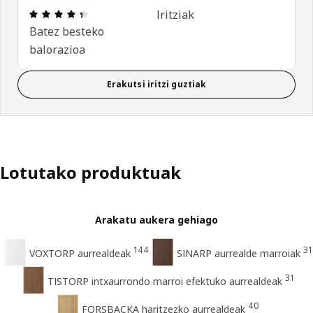
Aipamena: 4.4 / 5 izar. Berrikuspen osoak: 431
Iritziak
Batez besteko
balorazioa
Erakutsi iritzi guztiak
Lotutako produktuak
Arakatu aukera gehiago
144
31
VOXTORP aurrealdeak
SINARP aurrealde marroiak
31
TISTORP intxaurrondo marroi efektuko aurrealdeak
40
FORSBACKA haritzezko aurrealdeak