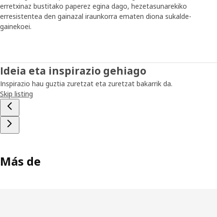
erretxinaz bustitako paperez egina dago, hezetasunarekiko
erresistentea den gainazal iraunkorra ematen diona sukalde-
gainekoei.
Ideia eta inspirazio gehiago
Inspirazio hau guztia zuretzat eta zuretzat bakarrik da.
Skip listing
Más de