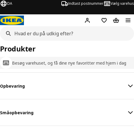
DA
Indtast postnummer
Vælg varehus
Hej!
Log ind her
Huskeliste
Kurv
Produkter
Besøg varehuset, og få dine nye favoritter med hjem i dag
Opbevaring
Småopbevaring