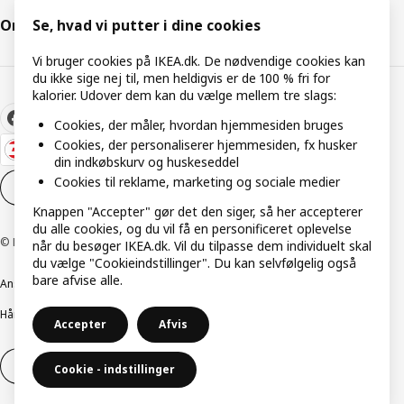
Om IKEA
Se, hvad vi putter i dine cookies
Vi bruger cookies på IKEA.dk. De nødvendige cookies kan
du ikke sige nej til, men heldigvis er de 100 % fri for
kalorier. Udover dem kan du vælge mellem tre slags:
Cookies, der måler, hvordan hjemmesiden bruges
Cookies, der personaliserer hjemmesiden, fx husker
din indkøbskurv og huskeseddel
Cookies til reklame, marketing og sociale medier
Cookieindstillinger
DA
Knappen "Accepter" gør det den siger, så her accepterer
du alle cookies, og du vil få en personificeret oplevelse
© Inter IKEA Systems B.V. 1999-2026
når du besøger IKEA.dk. Vil du tilpasse dem individuelt skal
du vælge "Cookieindstillinger". Du kan selvfølgelig også
bare afvise alle.
Ansvarlig rapportering
Cookiepolitik
Digital tilgængelighed
Håndtering af persondata
Salgs- og leveringsbetingelser
Accepter
Afvis
Fortryd dit køb
Fortryd dit køb af service
Cookie - indstillinger