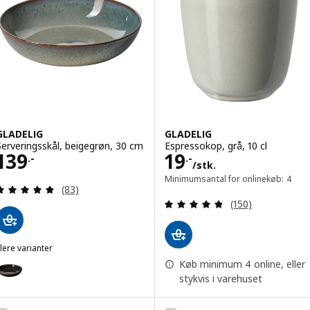
GLADELIG
GLADELIG
Serveringsskål, beigegrøn, 30 cm
Espressokop, grå, 10 cl
Pris 139.-
Pris 19.-/stk.
139
19
.-
.-
/stk.
Minimumsantal for onlinekøb: 4
Anmeld: 4.8 ud af 5 Stjerner. Anmeldelser i alt:
(83)
Anmeld: 4.8 ud af
(150)
lere varianter
LADELIG
ulighed: GLADELIG, Serveringsskål, mørkegrå, 30 cm
Køb minimum 4 online, eller
stykvis i varehuset