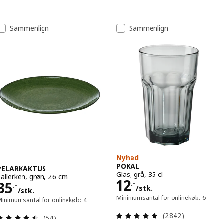
Spring til resultater
Resultatliste
Sammenlign
Sammenlign
Nyhed
POKAL
PELARKAKTUS
Glas, grå, 35 cl
Tallerken, grøn, 26 cm
Pris 12.-/stk.
12
Pris 35.-/stk.
35
.-
.-
/stk.
/stk.
Minimumsantal for onlinekøb: 6
Minimumsantal for onlinekøb: 4
Anmeld: 4.8 ud af
(2842)
Anmeld: 4.5 ud af 5 Stjerner. Anmeldelser i alt:
(54)