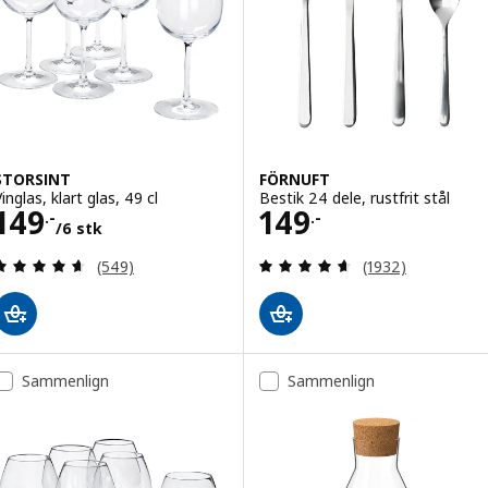
STORSINT
FÖRNUFT
inglas, klart glas, 49 cl
Bestik 24 dele, rustfrit stål
Pris 149.-/6 stk
Pris 149.-
149
149
.-
.-
/6 stk
Anmeld: 4.6 ud af 5 Stjerner. Anmeldelser i alt:
Anmeld: 4.6 ud af
(549)
(1932)
Sammenlign
Sammenlign