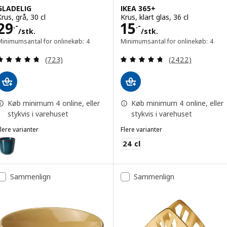
GLADELIG
IKEA 365+
rus, grå, 30 cl
Krus, klart glas, 36 cl
Pris 29.-/stk.
Pris 15.-/stk.
29
15
.-
.-
/stk.
/stk.
Minimumsantal for onlinekøb: 4
Minimumsantal for onlinekøb: 4
Anmeld: 4.7 ud af 5 Stjerner. Anmeldelser i alt:
Anmeld: 4.7 ud af
(723)
(2422)
Køb minimum 4 online, eller
Køb minimum 4 online, eller
stykvis i varehuset
stykvis i varehuset
lere varianter
Flere varianter
LADELIG
IKEA 365+
ulighed: GLADELIG, Krus, blå, 30 cl
24 cl
Sammenlign
Sammenlign