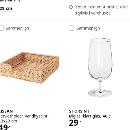
lere varianter
BLANDA MATT
Køb minimum 4 online, eller
28 cm
stykvis i varehuset
Sammenlign
Sammenlign
CISSAN
STORSINT
Servietholder, vandhyacint,
Ølglas, klart glas, 48 cl
Pris 29.-
29
23x23 cm
.-
Pris 49.-
49
.-