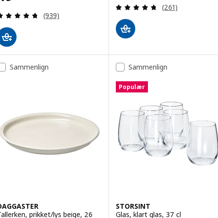
Anmeld: 4.7 ud af
(261)
Anmeld: 4.7 ud af 5 Stjerner. Anmeldelser i alt:
(939)
Sammenlign
Sammenlign
Populær
DAGGASTER
STORSINT
Tallerken, prikket/lys beige, 26
Glas, klart glas, 37 cl