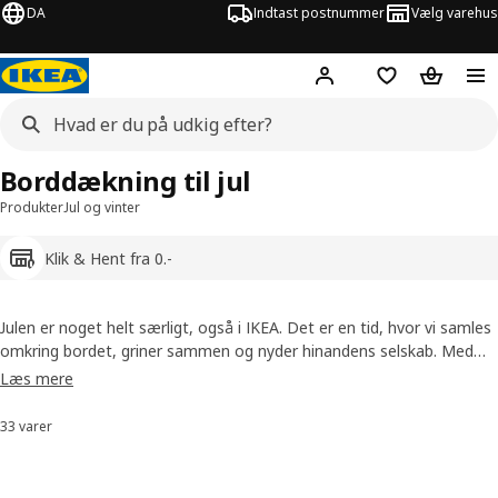
DA
Indtast postnummer
Vælg varehus
Hej!
Log ind her
Huskeliste
Kurv
Borddækning til jul
Produkter
Jul og vinter
Klik & Hent fra 0.-
Julen er noget helt særligt, også i IKEA. Det er en tid, hvor vi samles
omkring bordet, griner sammen og nyder hinandens selskab. Med
den rette juleborddækning skaber du en varm og indbydende
Læs mere
stemning, hvor alle føler sig velkomne. Uanset om du drømmer om
et klassisk julebord eller ønsker at sætte dit eget præg med farver
33 varer
Sorter og filtrer
og former, finder du masser af inspiration og praktiske løsninger i
IKEA.