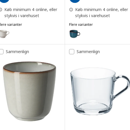
Køb minimum 4 online, eller
Køb minimum 4 online, eller
stykvis i varehuset
stykvis i varehuset
lere varianter
Flere varianter
SANDSKÄDDA
GLADELIG
ulighed: SANDSKÄDDA, Krus, lys gråbeige, 27 cl
Mulighed: GLADELIG, Krus, blå, 3
Mulighed: GLADELIG, Krus, grå, 
Sammenlign
Sammenlign
Mulighed: GLADELIG, Krus, mørk