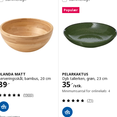
Populær
BLANDA MATT
PELARKAKTUS
Serveringsskål, bambus, 20 cm
Dyb tallerken, grøn, 23 cm
Pris 89.-
Pris 35.-/stk.
89
35
.-
.-
/stk.
Minimumsantal for onlinekøb: 4
Anmeld: 4.7 ud af 5 Stjerner. Anmeldelser i alt:
(1900)
Anmeld: 4.7 ud af
(71)