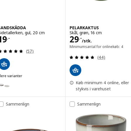
SANDSKÄDDA
PELARKAKTUS
Sidetallerken, gul, 20 cm
Skål, grøn, 16 cm
Pris 19.-
Pris 29.-/stk.
19
29
.-
.-
/stk.
Minimumsantal for onlinekøb: 4
Anmeld: 4.8 ud af 5 Stjerner. Anmeldelser i alt:
(57)
Anmeld: 4.8 ud af
(44)
lere varianter
SANDSKÄDDA
ulighed: SANDSKÄDDA, Sidetallerken, lys gråbeige, 20 cm
Køb minimum 4 online, eller
stykvis i varehuset
Sammenlign
Sammenlign