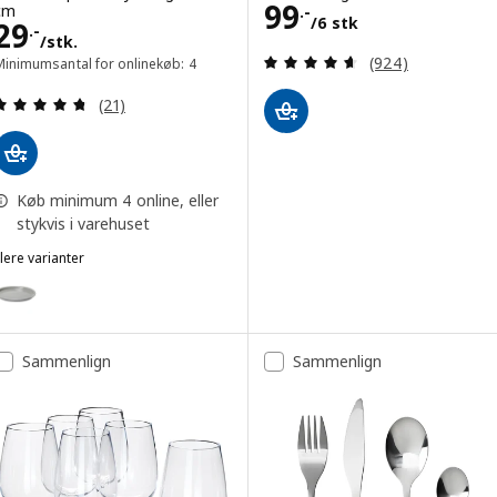
Pris 99.-/6 stk
99
cm
.-
/6 stk
Pris 29.-/stk.
29
.-
/stk.
Anmeld: 4.6 ud af
(924)
Minimumsantal for onlinekøb: 4
Anmeld: 4.7 ud af 5 Stjerner. Anmeldelser i alt:
(21)
Køb minimum 4 online, eller
stykvis i varehuset
lere varianter
DAGGASTER
ulighed: DAGGASTER, Tallerken, prikket/grå, 26 cm
Sammenlign
Sammenlign