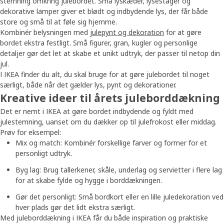
stemning omkring julebordet. Små lyskæder, lysestager og
dekorative lamper giver et blødt og indbydende lys, der får både
store og små til at føle sig hjemme.
Kombinér belysningen med
julepynt og dekoration
for at gøre
bordet ekstra festligt. Små figurer, gran, kugler og personlige
detaljer gør det let at skabe et unikt udtryk, der passer til netop din
jul.
I IKEA finder du alt, du skal bruge for at gøre julebordet til noget
særligt, både når det gælder lys, pynt og dekorationer.
Kreative ideer til årets juleborddækning
Det er nemt i IKEA at gøre bordet indbydende og fyldt med
julestemning, uanset om du dækker op til julefrokost eller middag.
Prøv for eksempel:
Mix og match: Kombinér forskellige farver og former for et
personligt udtryk.
Byg lag: Brug tallerkener, skåle, underlag og servietter i flere lag
for at skabe fylde og hygge i borddækningen.
Gør det personligt: Små bordkort eller en lille juledekoration ved
hver plads gør det lidt ekstra særligt.
Med juleborddækning i IKEA får du både inspiration og praktiske