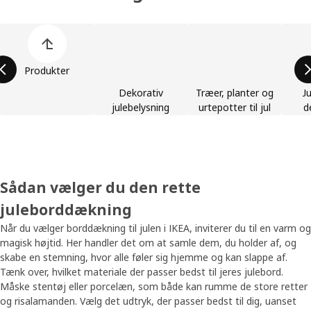
Spring listen med produktkategorier over
Produkter
Dekorativ
Træer, planter og
J
julebelysning
urtepotter til jul
d
Sådan vælger du den rette
juleborddækning
Når du vælger borddækning til julen i IKEA, inviterer du til en varm og
magisk højtid. Her handler det om at samle dem, du holder af, og
skabe en stemning, hvor alle føler sig hjemme og kan slappe af.
Tænk over, hvilket materiale der passer bedst til jeres julebord.
Måske stentøj eller porcelæn, som både kan rumme de store retter
og risalamanden. Vælg det udtryk, der passer bedst til dig, uanset