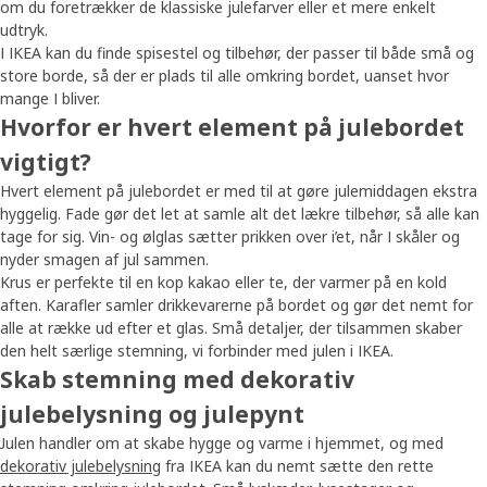
om du foretrækker de klassiske julefarver eller et mere enkelt
udtryk.
I IKEA kan du finde spisestel og tilbehør, der passer til både små og
store borde, så der er plads til alle omkring bordet, uanset hvor
mange I bliver.
Hvorfor er hvert element på julebordet
vigtigt?
Hvert element på julebordet er med til at gøre julemiddagen ekstra
hyggelig. Fade gør det let at samle alt det lækre tilbehør, så alle kan
tage for sig. Vin- og ølglas sætter prikken over i’et, når I skåler og
nyder smagen af jul sammen.
Krus er perfekte til en kop kakao eller te, der varmer på en kold
aften. Karafler samler drikkevarerne på bordet og gør det nemt for
alle at række ud efter et glas. Små detaljer, der tilsammen skaber
den helt særlige stemning, vi forbinder med julen i IKEA.
Skab stemning med dekorativ
julebelysning og julepynt
Julen handler om at skabe hygge og varme i hjemmet, og med
dekorativ julebelysning
fra IKEA kan du nemt sætte den rette