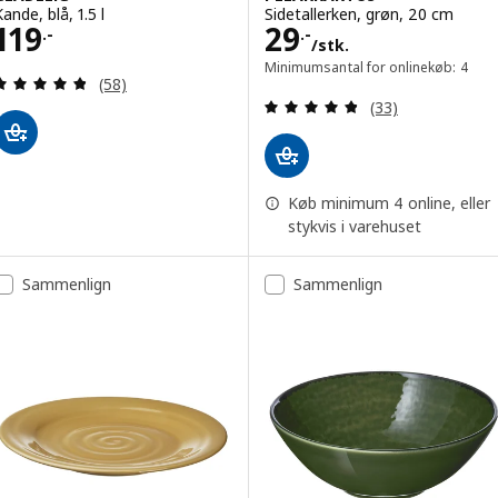
ande, blå, 1.5 l
Sidetallerken, grøn, 20 cm
Pris 119.-
Pris 29.-/stk.
119
29
.-
.-
/stk.
Minimumsantal for onlinekøb: 4
Anmeld: 4.8 ud af 5 Stjerner. Anmeldelser i alt:
(58)
Anmeld: 4.8 ud af
(33)
Køb minimum 4 online, eller
stykvis i varehuset
Sammenlign
Sammenlign