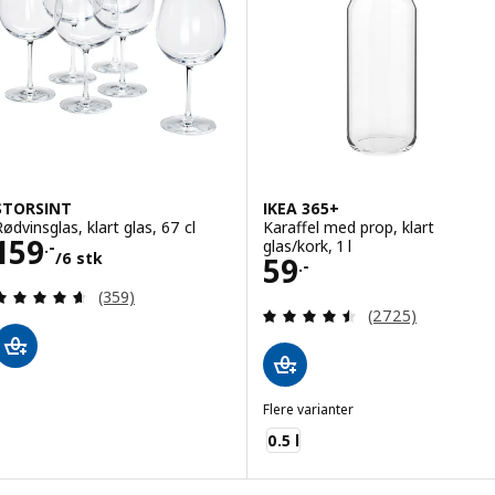
STORSINT
IKEA 365+
Rødvinsglas, klart glas, 67 cl
Karaffel med prop, klart
Pris 159.-/6 stk
159
glas/kork, 1 l
.-
/6 stk
Pris 59.-
59
.-
Anmeld: 4.6 ud af 5 Stjerner. Anmeldelser i alt:
(359)
Anmeld: 4.5 ud af
(2725)
Flere varianter
IKEA 365+
0.5 l