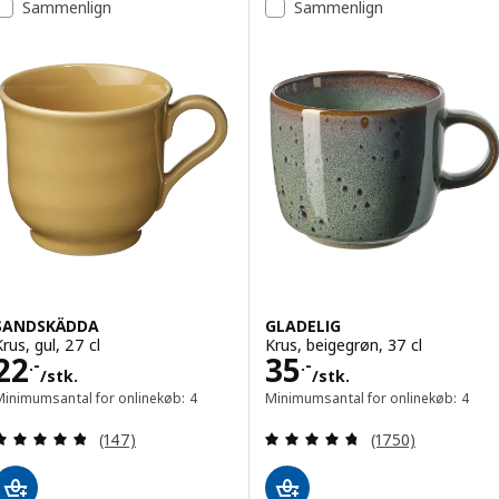
Sammenlign
Sammenlign
SANDSKÄDDA
GLADELIG
rus, gul, 27 cl
Krus, beigegrøn, 37 cl
Pris 22.-/stk.
Pris 35.-/stk.
22
35
.-
.-
/stk.
/stk.
Minimumsantal for onlinekøb: 4
Minimumsantal for onlinekøb: 4
Anmeld: 4.8 ud af 5 Stjerner. Anmeldelser i alt:
Anmeld: 4.7 ud af
(147)
(1750)