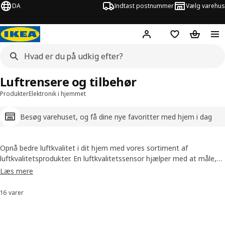
DA
Indtast postnummer
Vælg varehus
Hej!
Log ind her
Huskeliste
Kurv
Luftrensere og tilbehør
Produkter
Elektronik i hjemmet
Besøg varehuset, og få dine nye favoritter med hjem i dag
Opnå bedre luftkvalitet i dit hjem med vores sortiment af
luftkvalitetsprodukter. En luftkvalitetssensor hjælper med at måle,
hvordan hverdagens aktiviteter påvirker luftkvaliteten i dit hjem,
Læs mere
mens luftrensere reducerer luftforurenende partikler indendørs. De
er også nemme at installere, bruge og vedligeholde – og så ser de
16 varer
Sorter og filtrer
godt ud!