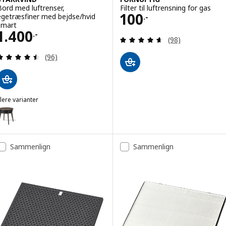
Bord med luftrenser,
Filter til luftrensning for gas
Pris 100.-
100
egetræsfiner med bejdse/hvid
.-
smart
Pris 1400.-
1.400
.-
Anmeld: 4.6 ud af
(98)
Anmeld: 4.5 ud af 5 Stjerner. Anmeldelser i alt:
(96)
lere varianter
STARKVIND
Mulighed: STARKVIND, Bord med luftrenser, egetræsfiner med bejds
Sammenlign
Sammenlign