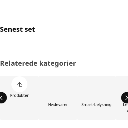
Senest set
Relaterede kategorier
Spring listen med produktkategorier over
Produkter
Hvidevarer
Smart-belysning
Le