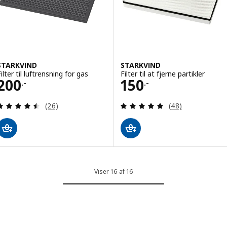
STARKVIND
STARKVIND
ilter til luftrensning for gas
Filter til at fjerne partikler
Pris 200.-
Pris 150.-
200
150
.-
.-
Anmeld: 4.5 ud af 5 Stjerner. Anmeldelser i alt:
Anmeld: 4.8 ud af
(26)
(48)
Viser 16 af 16