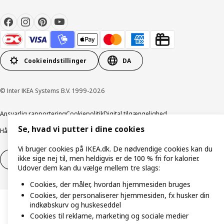
Cookieindstillinger
DA
© Inter IKEA Systems B.V. 1999-2026
Ansvarlig rapportering
Cookiepolitik
Digital tilgængelighed
Se, hvad vi putter i dine cookies
Håndtering af persondata
Salgs- og leveringsbetingelser
Vi bruger cookies på IKEA.dk. De nødvendige cookies kan du
ikke sige nej til, men heldigvis er de 100 % fri for kalorier.
Fortryd dit køb
Fortryd dit køb af service
Udover dem kan du vælge mellem tre slags:
Cookies, der måler, hvordan hjemmesiden bruges
Cookies, der personaliserer hjemmesiden, fx husker din
indkøbskurv og huskeseddel
Cookies til reklame, marketing og sociale medier