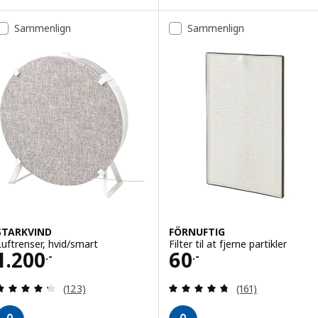
Sammenlign
Sammenlign
STARKVIND
FÖRNUFTIG
Luftrenser, hvid/smart
Filter til at fjerne partikler
Pris 1200.-
Pris 60.-
1.200
60
.-
.-
Anmeld: 4.3 ud af 5 Stjerner. Anmeldelser i alt:
Anmeld: 4.7 ud af
(123)
(161)