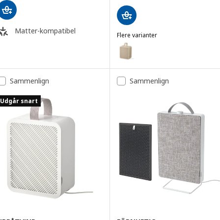
Matter-kompatibel
Flere varianter
UPPÅTVIND
Mulighed: UPPÅTVIND, Luftrense
Mulighed: UPPÅTVIND, Luftrenser
Sammenlign
Sammenlign
Udgår snart